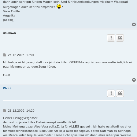
dann auch sehr gut für den Magen sein. Und für Hauterkrankungen mit einem Wattepad
aufgetragen auch sehr zu empfehlen
!
Viele Grüße
Angelika
[addsig]
unknown
B
26.12.2006, 17:01
e
i
Ich hab ja nicht gesagt,daß das jetzt ein tollen GEHEIMrezept ist,sondern wollte lediglich ein
t
paar Meinungen zu dem Zeug hören.
r
a
Gruß
g
Waldi
B
23.12.2006, 14:29
e
i
Lieber Einloggvergesser,
t
da hast du ja ein tolles Geheimrezept veröffentlicht!
r
Meine Meinung dazu: Aloe-Vera soll z.Zt. ja für ALLES gut sein, ich halte es allerdings eher
a
für Modeschnickschnack. Eine Aloe-Art ist ja auch die Argave, deren Saft man zu Schnaps
g
wie Mescal oder Tequila verarbeitet! Diese Schnäpse trink ich dann aber lieber pur. Weitere