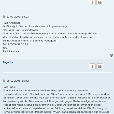
B
13.07.2007, 18:03
e
i
Hallo Angelika!
t
Ihr Eintrag, in Sachen Aloe Vera war nicht ganz korregt.
r
Aloe Vera (Saft) ist minderware.
a
Aloe Vera (Barbadensis Miller)mit Honig,kennt man Krankheitslinderunge Erfolge!
g
Mein Buchtipp:Kapillaren bestimmen unser Schicksal,Kaiserin der Heilpflanzen.
Bei Rückfragen stehe Ich gerne zu Verfügung!
Tel.: 06383- 92 72 16
mfG
Patrick Altmaier
Angelika
B
28.12.2006, 15:42
e
i
Hallo, Gast!
t
Aloevera-Saft ist schon etwas tolles!! Allerdings gibt es dabei garvierende
r
Qualitätsunterschiede. Also bitte nur das "Gute" aus dem Reformhaus!!! Mit einigen anderen
a
"günstigen" Produkten könnte man sich eher schaden, auch im Hinblick auf die enthaltenen
g
Konservierungsstoffe. Desweiteren soll Aloe gut sein gegen Krebs im allgemeinen (es ist
Rezept aus Mexico, soweit ich informiert bin) , aber wie hier schon erwähnt ist es bei
Leukämieformen etwas komplizierter mit der Stärkung der Abwehrkräfte. Die Mischung mit
Portwein würde ich für sehr fraglich halten. WEnn, dann schon lieber Aloesaft pur!!!! Es soll