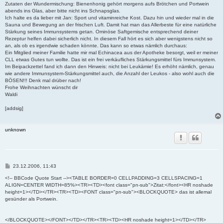
Zutaten der Wundermischung: Bienenhonig gehört morgens aufs Brötchen und Portwein
abends ins Glas, aber bitte nicht ins Schnapsglas.
Ich halte es da lieber mit Jan: Sport und vitaminreiche Kost. Dazu hin und wieder mal in die
Sauna und Bewegung an der frischen Luft. Damit hat man das Allerbeste für eine natürliche
Stärkung seines Immunsystems getan. Ominöse Saftgemische entsprechend deiner
Rezeptur helfen dabei sicherlich nicht. In diesem Fall hört es sich aber wenigstens nicht so
an, als ob es irgendwie schaden könnte. Das kann so etwas nämlich durchaus:
Ein Mitglied meiner Familie hatte mir mal Echinacea aus der Apotheke besorgt, weil er meiner
CLL etwas Gutes tun wollte. Das ist ein frei verkäufliches Stärkungsmittel fürs Immunsystem.
Im Beipackzettel fand ich dann den Hinweis: nicht bei Leukämie! Es erhöht nämlich, genau
wie andere Immunsystem-Stärkungsmittel auch, die Anzahl der Leukos - also wohl auch die
BÖSEN!!! Denk mal drüber nach!
Frohe Weihnachten wünscht dir
Waldi
[addsig]
unknown
B
23.12.2006, 11:43
e
i
<!-- BBCode Quote Start --><TABLE BORDER=0 CELLPADDING=3 CELLSPACING=1
t
ALIGN=CENTER WIDTH=85%><TR><TD><font class="pn-sub">Zitat:</font><HR noshade
r
height=1></TD></TR><TR><TD><FONT class="pn-sub"><BLOCKQUOTE> das ist allemal
a
gesünder als Portwein.
g
</BLOCKQUOTE></FONT></TD></TR><TR><TD><HR noshade height=1></TD></TR>