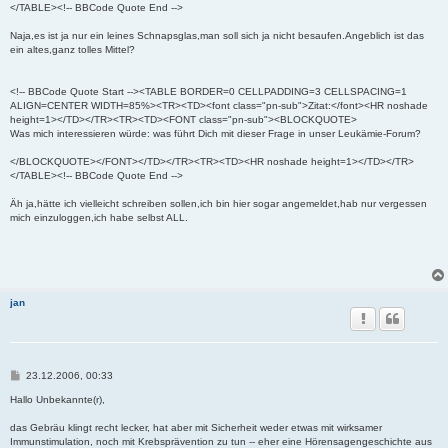
</TABLE><!-- BBCode Quote End -->
Naja,es ist ja nur ein leines Schnapsglas,man soll sich ja nicht besaufen.Angeblich ist das
ein altes,ganz tolles Mittel?
<!-- BBCode Quote Start --><TABLE BORDER=0 CELLPADDING=3 CELLSPACING=1
ALIGN=CENTER WIDTH=85%><TR><TD><font class="pn-sub">Zitat:</font><HR noshade
height=1></TD></TR><TR><TD><FONT class="pn-sub"><BLOCKQUOTE>
Was mich interessieren würde: was führt Dich mit dieser Frage in unser Leukämie-Forum?
</BLOCKQUOTE></FONT></TD></TR><TR><TD><HR noshade height=1></TD></TR>
</TABLE><!-- BBCode Quote End -->
Äh ja,hätte ich vielleicht schreiben sollen,ich bin hier sogar angemeldet,hab nur vergessen
mich einzuloggen,ich habe selbst ALL.
jan
B
23.12.2006, 00:33
e
i
Hallo Unbekannte(r),
t
r
das Gebräu klingt recht lecker, hat aber mit Sicherheit weder etwas mit wirksamer
a
Immunstimulation, noch mit Krebsprävention zu tun -- eher eine Hörensagengeschichte aus
g