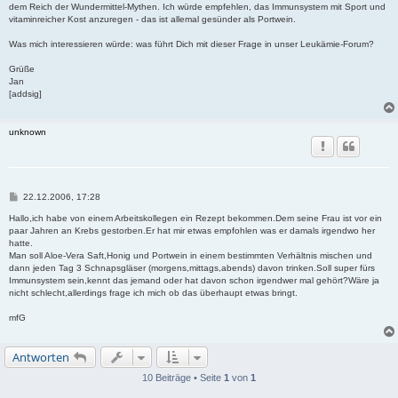
dem Reich der Wundermittel-Mythen. Ich würde empfehlen, das Immunsystem mit Sport und
vitaminreicher Kost anzuregen - das ist allemal gesünder als Portwein.
Was mich interessieren würde: was führt Dich mit dieser Frage in unser Leukämie-Forum?
Grüße
Jan
[addsig]
unknown
B
22.12.2006, 17:28
e
i
Hallo,ich habe von einem Arbeitskollegen ein Rezept bekommen.Dem seine Frau ist vor ein
t
paar Jahren an Krebs gestorben.Er hat mir etwas empfohlen was er damals irgendwo her
r
hatte.
a
Man soll Aloe-Vera Saft,Honig und Portwein in einem bestimmten Verhältnis mischen und
g
dann jeden Tag 3 Schnapsgläser (morgens,mittags,abends) davon trinken.Soll super fürs
Immunsystem sein,kennt das jemand oder hat davon schon irgendwer mal gehört?Wäre ja
nicht schlecht,allerdings frage ich mich ob das überhaupt etwas bringt.
mfG
Antworten
10 Beiträge • Seite
1
von
1