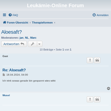
Leukämie-Online Forum
FAQ
Anmelden
Foren-Übersicht
Therapieformen
Aloesaft?
Moderatoren:
jan
,
NL
,
Marc
Antworten
10 Beiträge • Seite
1
von
1
Gast
Re: Aloesaft?
B
18.04.2024, 04:00
e
i
Ich trink sowas gerade bin gespannt wies wirkt
t
r
a
g
Wusel