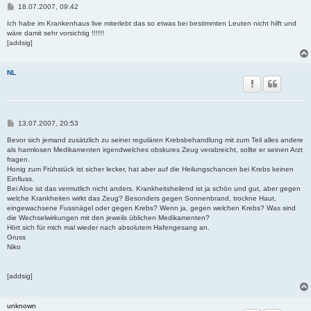
B
18.07.2007, 09:42
e
i
Ich habe im Krankenhaus live miterlebt das so etwas bei bestimmten Leuten nicht hilft und
t
wäre damit sehr vorsichtig !!!!!!
r
[addsig]
a
g
NL
B
13.07.2007, 20:53
e
i
Bevor sich jemand zusätzlich zu seiner regulären Krebsbehandlung mit zum Teil alles andere
t
als harmlosen Medikamenten irgendwelches obskures Zeug verabreicht, sollte er seinen Arzt
r
fragen.
a
Honig zum Frühstück ist sicher lecker, hat aber auf die Heilungschancen bei Krebs keinen
g
Einfluss.
Bei Aloe ist das vermutlich nicht anders. Krankheitsheilend ist ja schön und gut, aber gegen
welche Krankheiten wirkt das Zeug? Besonders gegen Sonnenbrand, trockne Haut,
eingewachsene Fussnägel oder gegen Krebs? Wenn ja, gegen welchen Krebs? Was sind
die Wechselwirkungen mit den jeweils üblichen Medikamenten?
Hört sich für mich mal wieder nach absolutem Hafengesang an.
Gruss
Niko
[addsig]
unknown