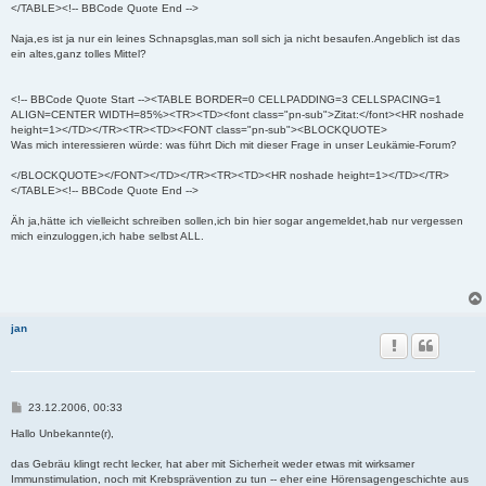
</TABLE><!-- BBCode Quote End -->
Naja,es ist ja nur ein leines Schnapsglas,man soll sich ja nicht besaufen.Angeblich ist das
ein altes,ganz tolles Mittel?
<!-- BBCode Quote Start --><TABLE BORDER=0 CELLPADDING=3 CELLSPACING=1
ALIGN=CENTER WIDTH=85%><TR><TD><font class="pn-sub">Zitat:</font><HR noshade
height=1></TD></TR><TR><TD><FONT class="pn-sub"><BLOCKQUOTE>
Was mich interessieren würde: was führt Dich mit dieser Frage in unser Leukämie-Forum?
</BLOCKQUOTE></FONT></TD></TR><TR><TD><HR noshade height=1></TD></TR>
</TABLE><!-- BBCode Quote End -->
Äh ja,hätte ich vielleicht schreiben sollen,ich bin hier sogar angemeldet,hab nur vergessen
mich einzuloggen,ich habe selbst ALL.
jan
B
23.12.2006, 00:33
e
i
Hallo Unbekannte(r),
t
r
das Gebräu klingt recht lecker, hat aber mit Sicherheit weder etwas mit wirksamer
a
Immunstimulation, noch mit Krebsprävention zu tun -- eher eine Hörensagengeschichte aus
g