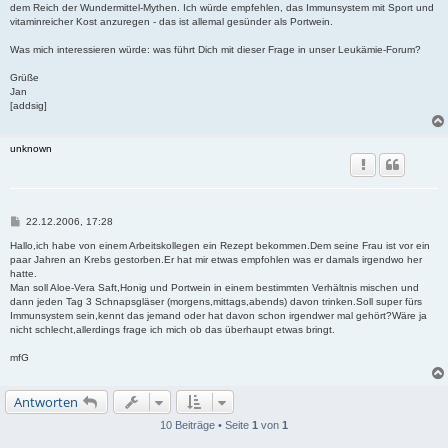
dem Reich der Wundermittel-Mythen. Ich würde empfehlen, das Immunsystem mit Sport und
vitaminreicher Kost anzuregen - das ist allemal gesünder als Portwein.
Was mich interessieren würde: was führt Dich mit dieser Frage in unser Leukämie-Forum?
Grüße
Jan
[addsig]
unknown
B
22.12.2006, 17:28
e
i
Hallo,ich habe von einem Arbeitskollegen ein Rezept bekommen.Dem seine Frau ist vor ein
t
paar Jahren an Krebs gestorben.Er hat mir etwas empfohlen was er damals irgendwo her
r
hatte.
a
Man soll Aloe-Vera Saft,Honig und Portwein in einem bestimmten Verhältnis mischen und
g
dann jeden Tag 3 Schnapsgläser (morgens,mittags,abends) davon trinken.Soll super fürs
Immunsystem sein,kennt das jemand oder hat davon schon irgendwer mal gehört?Wäre ja
nicht schlecht,allerdings frage ich mich ob das überhaupt etwas bringt.
mfG
Antworten
10 Beiträge • Seite
1
von
1