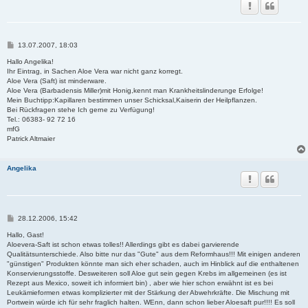
B
13.07.2007, 18:03
e
i
Hallo Angelika!
t
Ihr Eintrag, in Sachen Aloe Vera war nicht ganz korregt.
r
Aloe Vera (Saft) ist minderware.
a
Aloe Vera (Barbadensis Miller)mit Honig,kennt man Krankheitslinderunge Erfolge!
g
Mein Buchtipp:Kapillaren bestimmen unser Schicksal,Kaiserin der Heilpflanzen.
Bei Rückfragen stehe Ich gerne zu Verfügung!
Tel.: 06383- 92 72 16
mfG
Patrick Altmaier
Angelika
B
28.12.2006, 15:42
e
i
Hallo, Gast!
t
Aloevera-Saft ist schon etwas tolles!! Allerdings gibt es dabei garvierende
r
Qualitätsunterschiede. Also bitte nur das "Gute" aus dem Reformhaus!!! Mit einigen anderen
a
"günstigen" Produkten könnte man sich eher schaden, auch im Hinblick auf die enthaltenen
g
Konservierungsstoffe. Desweiteren soll Aloe gut sein gegen Krebs im allgemeinen (es ist
Rezept aus Mexico, soweit ich informiert bin) , aber wie hier schon erwähnt ist es bei
Leukämieformen etwas komplizierter mit der Stärkung der Abwehrkräfte. Die Mischung mit
Portwein würde ich für sehr fraglich halten. WEnn, dann schon lieber Aloesaft pur!!!! Es soll