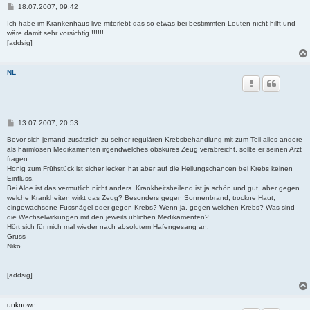
B
18.07.2007, 09:42
e
i
Ich habe im Krankenhaus live miterlebt das so etwas bei bestimmten Leuten nicht hilft und
t
wäre damit sehr vorsichtig !!!!!!
r
[addsig]
a
g
NL
B
13.07.2007, 20:53
e
i
Bevor sich jemand zusätzlich zu seiner regulären Krebsbehandlung mit zum Teil alles andere
t
als harmlosen Medikamenten irgendwelches obskures Zeug verabreicht, sollte er seinen Arzt
r
fragen.
a
Honig zum Frühstück ist sicher lecker, hat aber auf die Heilungschancen bei Krebs keinen
g
Einfluss.
Bei Aloe ist das vermutlich nicht anders. Krankheitsheilend ist ja schön und gut, aber gegen
welche Krankheiten wirkt das Zeug? Besonders gegen Sonnenbrand, trockne Haut,
eingewachsene Fussnägel oder gegen Krebs? Wenn ja, gegen welchen Krebs? Was sind
die Wechselwirkungen mit den jeweils üblichen Medikamenten?
Hört sich für mich mal wieder nach absolutem Hafengesang an.
Gruss
Niko
[addsig]
unknown