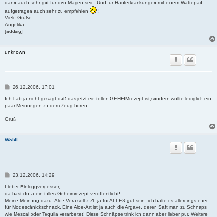
dann auch sehr gut für den Magen sein. Und für Hauterkrankungen mit einem Wattepad
aufgetragen auch sehr zu empfehlen
!
Viele Grüße
Angelika
[addsig]
unknown
B
26.12.2006, 17:01
e
i
Ich hab ja nicht gesagt,daß das jetzt ein tollen GEHEIMrezept ist,sondern wollte lediglich ein
t
paar Meinungen zu dem Zeug hören.
r
a
Gruß
g
Waldi
B
23.12.2006, 14:29
e
i
Lieber Einloggvergesser,
t
da hast du ja ein tolles Geheimrezept veröffentlicht!
r
Meine Meinung dazu: Aloe-Vera soll z.Zt. ja für ALLES gut sein, ich halte es allerdings eher
a
für Modeschnickschnack. Eine Aloe-Art ist ja auch die Argave, deren Saft man zu Schnaps
g
wie Mescal oder Tequila verarbeitet! Diese Schnäpse trink ich dann aber lieber pur. Weitere