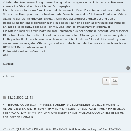
Zutaten der Wundermischung: Bienenhonig gehört morgens aufs Brötchen und Portwein
abends ins Glas, aber bitte nicht ins Schnapsglas.
Ich halte es da lieber mit Jan: Sport und vitaminreiche Kost. Dazu hin und wieder mal in die
Sauna und Bewegung an der frischen Luft. Damit hat man das Allerbeste für eine natürliche
Stärkung seines Immunsystems getan. Ominöse Saftgemische entsprechend deiner
Rezeptur helfen dabei sicherlich nicht. In diesem Fall hört es sich aber wenigstens nicht so
an, als ob es irgendwie schaden könnte. Das kann so etwas nämlich durchaus:
Ein Mitglied meiner Familie hatte mir mal Echinacea aus der Apotheke besorgt, weil er meiner
CLL etwas Gutes tun wollte. Das ist ein frei verkäufliches Stärkungsmittel fürs Immunsystem.
Im Beipackzettel fand ich dann den Hinweis: nicht bei Leukämie! Es erhöht nämlich, genau
wie andere Immunsystem-Stärkungsmittel auch, die Anzahl der Leukos - also wohl auch die
BÖSEN!!! Denk mal drüber nach!
Frohe Weihnachten wünscht dir
Waldi
[addsig]
unknown
B
23.12.2006, 11:43
e
i
<!-- BBCode Quote Start --><TABLE BORDER=0 CELLPADDING=3 CELLSPACING=1
t
ALIGN=CENTER WIDTH=85%><TR><TD><font class="pn-sub">Zitat:</font><HR noshade
r
height=1></TD></TR><TR><TD><FONT class="pn-sub"><BLOCKQUOTE> das ist allemal
a
gesünder als Portwein.
g
</BLOCKQUOTE></FONT></TD></TR><TR><TD><HR noshade height=1></TD></TR>