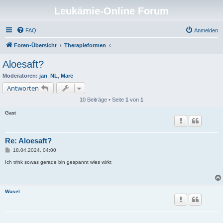
Leukämie-Online Forum
FAQ
Anmelden
Foren-Übersicht
Therapieformen
Aloesaft?
Moderatoren:
jan
,
NL
,
Marc
Antworten
10 Beiträge • Seite
1
von
1
Gast
Re: Aloesaft?
B
18.04.2024, 04:00
e
i
Ich trink sowas gerade bin gespannt wies wirkt
t
r
a
g
Wusel