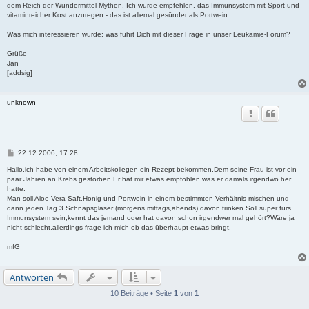
dem Reich der Wundermittel-Mythen. Ich würde empfehlen, das Immunsystem mit Sport und
vitaminreicher Kost anzuregen - das ist allemal gesünder als Portwein.
Was mich interessieren würde: was führt Dich mit dieser Frage in unser Leukämie-Forum?
Grüße
Jan
[addsig]
unknown
B
22.12.2006, 17:28
e
i
Hallo,ich habe von einem Arbeitskollegen ein Rezept bekommen.Dem seine Frau ist vor ein
t
paar Jahren an Krebs gestorben.Er hat mir etwas empfohlen was er damals irgendwo her
r
hatte.
a
Man soll Aloe-Vera Saft,Honig und Portwein in einem bestimmten Verhältnis mischen und
g
dann jeden Tag 3 Schnapsgläser (morgens,mittags,abends) davon trinken.Soll super fürs
Immunsystem sein,kennt das jemand oder hat davon schon irgendwer mal gehört?Wäre ja
nicht schlecht,allerdings frage ich mich ob das überhaupt etwas bringt.
mfG
Antworten
10 Beiträge • Seite
1
von
1