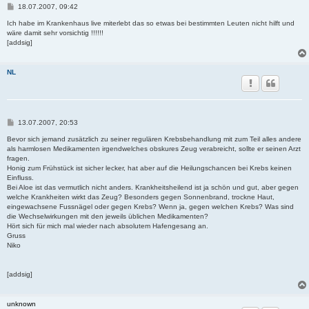
B
18.07.2007, 09:42
e
i
Ich habe im Krankenhaus live miterlebt das so etwas bei bestimmten Leuten nicht hilft und
t
wäre damit sehr vorsichtig !!!!!!
r
[addsig]
a
g
NL
B
13.07.2007, 20:53
e
i
Bevor sich jemand zusätzlich zu seiner regulären Krebsbehandlung mit zum Teil alles andere
t
als harmlosen Medikamenten irgendwelches obskures Zeug verabreicht, sollte er seinen Arzt
r
fragen.
a
Honig zum Frühstück ist sicher lecker, hat aber auf die Heilungschancen bei Krebs keinen
g
Einfluss.
Bei Aloe ist das vermutlich nicht anders. Krankheitsheilend ist ja schön und gut, aber gegen
welche Krankheiten wirkt das Zeug? Besonders gegen Sonnenbrand, trockne Haut,
eingewachsene Fussnägel oder gegen Krebs? Wenn ja, gegen welchen Krebs? Was sind
die Wechselwirkungen mit den jeweils üblichen Medikamenten?
Hört sich für mich mal wieder nach absolutem Hafengesang an.
Gruss
Niko
[addsig]
unknown