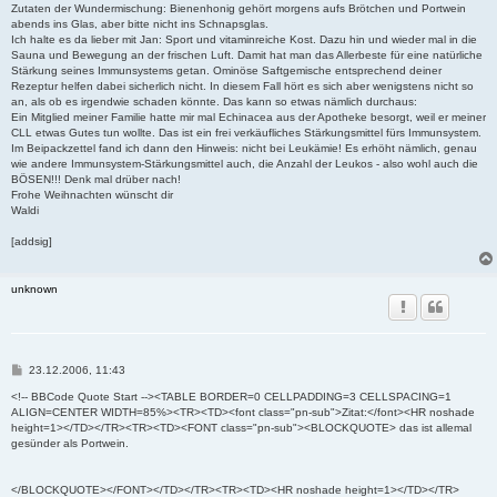
Zutaten der Wundermischung: Bienenhonig gehört morgens aufs Brötchen und Portwein
abends ins Glas, aber bitte nicht ins Schnapsglas.
Ich halte es da lieber mit Jan: Sport und vitaminreiche Kost. Dazu hin und wieder mal in die
Sauna und Bewegung an der frischen Luft. Damit hat man das Allerbeste für eine natürliche
Stärkung seines Immunsystems getan. Ominöse Saftgemische entsprechend deiner
Rezeptur helfen dabei sicherlich nicht. In diesem Fall hört es sich aber wenigstens nicht so
an, als ob es irgendwie schaden könnte. Das kann so etwas nämlich durchaus:
Ein Mitglied meiner Familie hatte mir mal Echinacea aus der Apotheke besorgt, weil er meiner
CLL etwas Gutes tun wollte. Das ist ein frei verkäufliches Stärkungsmittel fürs Immunsystem.
Im Beipackzettel fand ich dann den Hinweis: nicht bei Leukämie! Es erhöht nämlich, genau
wie andere Immunsystem-Stärkungsmittel auch, die Anzahl der Leukos - also wohl auch die
BÖSEN!!! Denk mal drüber nach!
Frohe Weihnachten wünscht dir
Waldi
[addsig]
unknown
B
23.12.2006, 11:43
e
i
<!-- BBCode Quote Start --><TABLE BORDER=0 CELLPADDING=3 CELLSPACING=1
t
ALIGN=CENTER WIDTH=85%><TR><TD><font class="pn-sub">Zitat:</font><HR noshade
r
height=1></TD></TR><TR><TD><FONT class="pn-sub"><BLOCKQUOTE> das ist allemal
a
gesünder als Portwein.
g
</BLOCKQUOTE></FONT></TD></TR><TR><TD><HR noshade height=1></TD></TR>