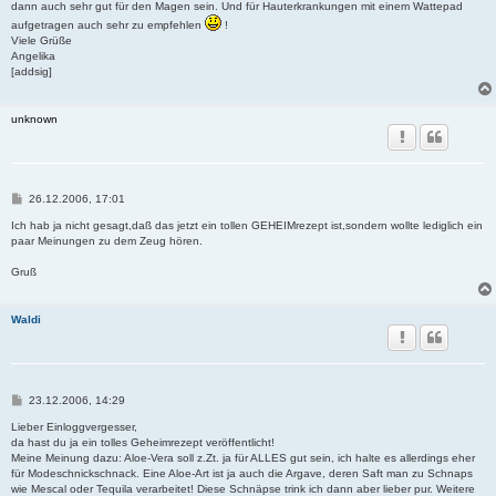
dann auch sehr gut für den Magen sein. Und für Hauterkrankungen mit einem Wattepad
aufgetragen auch sehr zu empfehlen
!
Viele Grüße
Angelika
[addsig]
unknown
B
26.12.2006, 17:01
e
i
Ich hab ja nicht gesagt,daß das jetzt ein tollen GEHEIMrezept ist,sondern wollte lediglich ein
t
paar Meinungen zu dem Zeug hören.
r
a
Gruß
g
Waldi
B
23.12.2006, 14:29
e
i
Lieber Einloggvergesser,
t
da hast du ja ein tolles Geheimrezept veröffentlicht!
r
Meine Meinung dazu: Aloe-Vera soll z.Zt. ja für ALLES gut sein, ich halte es allerdings eher
a
für Modeschnickschnack. Eine Aloe-Art ist ja auch die Argave, deren Saft man zu Schnaps
g
wie Mescal oder Tequila verarbeitet! Diese Schnäpse trink ich dann aber lieber pur. Weitere