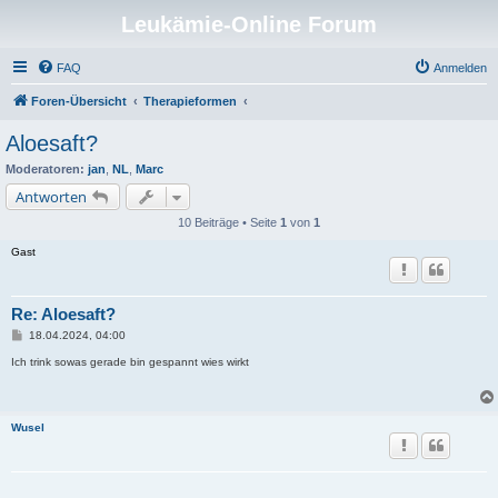
Leukämie-Online Forum
FAQ
Anmelden
Foren-Übersicht
Therapieformen
Aloesaft?
Moderatoren:
jan
,
NL
,
Marc
Antworten
10 Beiträge • Seite
1
von
1
Gast
Re: Aloesaft?
B
18.04.2024, 04:00
e
i
Ich trink sowas gerade bin gespannt wies wirkt
t
r
a
g
Wusel