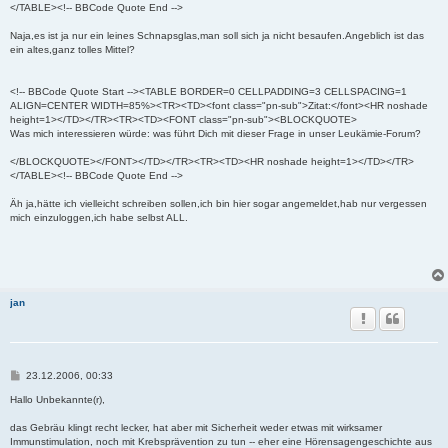
</TABLE><!-- BBCode Quote End -->
Naja,es ist ja nur ein leines Schnapsglas,man soll sich ja nicht besaufen.Angeblich ist das
ein altes,ganz tolles Mittel?
<!-- BBCode Quote Start --><TABLE BORDER=0 CELLPADDING=3 CELLSPACING=1
ALIGN=CENTER WIDTH=85%><TR><TD><font class="pn-sub">Zitat:</font><HR noshade
height=1></TD></TR><TR><TD><FONT class="pn-sub"><BLOCKQUOTE>
Was mich interessieren würde: was führt Dich mit dieser Frage in unser Leukämie-Forum?
</BLOCKQUOTE></FONT></TD></TR><TR><TD><HR noshade height=1></TD></TR>
</TABLE><!-- BBCode Quote End -->
Äh ja,hätte ich vielleicht schreiben sollen,ich bin hier sogar angemeldet,hab nur vergessen
mich einzuloggen,ich habe selbst ALL.
jan
B
23.12.2006, 00:33
e
i
Hallo Unbekannte(r),
t
r
das Gebräu klingt recht lecker, hat aber mit Sicherheit weder etwas mit wirksamer
a
Immunstimulation, noch mit Krebsprävention zu tun -- eher eine Hörensagengeschichte aus
g