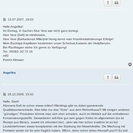
B
13.07.2007, 18:03
e
i
Hallo Angelika!
t
Ihr Eintrag, in Sachen Aloe Vera war nicht ganz korregt.
r
Aloe Vera (Saft) ist minderware.
a
Aloe Vera (Barbadensis Miller)mit Honig,kennt man Krankheitslinderunge Erfolge!
g
Mein Buchtipp:Kapillaren bestimmen unser Schicksal,Kaiserin der Heilpflanzen.
Bei Rückfragen stehe Ich gerne zu Verfügung!
Tel.: 06383- 92 72 16
mfG
Patrick Altmaier
Angelika
B
28.12.2006, 15:42
e
i
Hallo, Gast!
t
Aloevera-Saft ist schon etwas tolles!! Allerdings gibt es dabei garvierende
r
Qualitätsunterschiede. Also bitte nur das "Gute" aus dem Reformhaus!!! Mit einigen anderen
a
"günstigen" Produkten könnte man sich eher schaden, auch im Hinblick auf die enthaltenen
g
Konservierungsstoffe. Desweiteren soll Aloe gut sein gegen Krebs im allgemeinen (es ist
Rezept aus Mexico, soweit ich informiert bin) , aber wie hier schon erwähnt ist es bei
Leukämieformen etwas komplizierter mit der Stärkung der Abwehrkräfte. Die Mischung mit
Portwein würde ich für sehr fraglich halten. WEnn, dann schon lieber Aloesaft pur!!!! Es soll