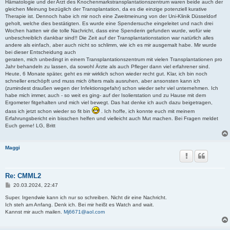
Hämatologie und der Arzt des Knochenmarkstransplantationszentrum waren beide auch der
gleichen Meinung bezüglich der Transplantation, da es die einzige potenziell kurative
Therapie ist. Dennoch habe ich mir noch eine Zweitmeinung von der Uni-Klinik Düsseldorf
geholt, welche dies bestätigten. Es wurde eine Spendersuche eingeleitet und nach drei
Wochen hatten wir die tolle Nachricht, dass eine Spenderin gefunden wurde, wofür wie
unbeschreiblich dankbar sind!! Die Zeit auf der Transplantationstation war natürlich alles
andere als einfach, aber auch nicht so schlimm, wie ich es mir ausgemalt habe. Mir wurde
bei dieser Entscheidung auch
geraten, mich unbedingt in einem Transplantationszentrum mit vielen Transplantationen pro
Jahr behandeln zu lassen, da sowohl Ärzte als auch Pfleger dann viel erfahrener sind.
Heute, 6 Monate später, geht es mir wirklich schon wieder recht gut. Klar, ich bin noch
schneller erschöpft und muss mich öfters mals ausruhen, aber ansonsten kann ich
(zumindest draußen wegen der Infektionsgefahr) schon wieder sehr viel unternehmen. Ich
habe mich immer, auch - so weit es ging- auf der Isolierstation und zu Hause mit dem
Ergometer fitgehalten und mich viel bewegt. Das hat denke ich auch dazu beigetragen,
dass ich jetzt schon wieder so fit bin
. Ich hoffe, ich konnte euch mit meinem
Erfahrungsbericht ein bisschen helfen und vielleicht auch Mut machen. Bei Fragen meldet
Euch gerne! LG, Britt
Maggi
Re: CMML2
B
20.03.2024, 22:47
e
i
Super. Irgendwie kann ich nur so schreiben. Nicht dir eine Nachricht.
t
Ich steh am Anfang. Denk ich. Bei mir heißt es Watch and wait.
r
Kannst mir auch mailen.
Mj6671@aol.com
a
g