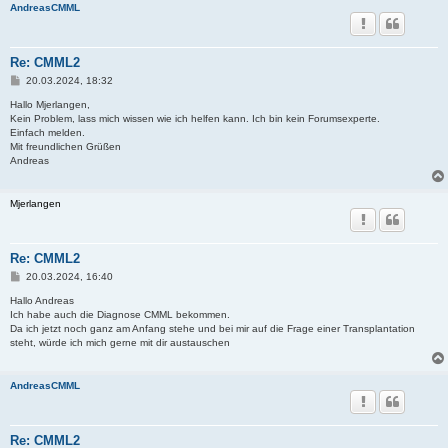
AndreasCMML
Re: CMML2
B
20.03.2024, 18:32
e
i
Hallo Mjerlangen,
t
Kein Problem, lass mich wissen wie ich helfen kann. Ich bin kein Forumsexperte.
r
Einfach melden.
a
Mit freundlichen Grüßen
g
Andreas
Mjerlangen
Re: CMML2
B
20.03.2024, 16:40
e
i
Hallo Andreas
t
Ich habe auch die Diagnose CMML bekommen.
r
Da ich jetzt noch ganz am Anfang stehe und bei mir auf die Frage einer Transplantation
a
steht, würde ich mich gerne mit dir austauschen
g
AndreasCMML
Re: CMML2