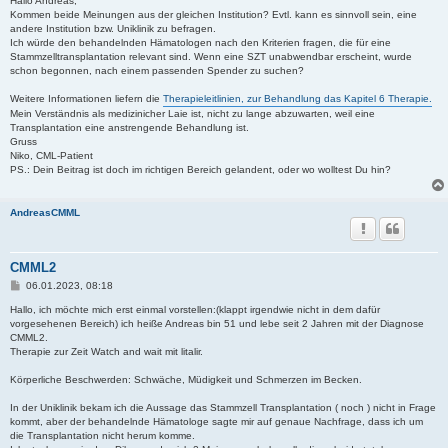
Hallo Andreas,
t
Kommen beide Meinungen aus der gleichen Institution? Evtl. kann es sinnvoll sein, eine
r
andere Institution bzw. Uniklinik zu befragen.
a
Ich würde den behandelnden Hämatologen nach den Kriterien fragen, die für eine
g
Stammzelltransplantation relevant sind. Wenn eine SZT unabwendbar erscheint, wurde
schon begonnen, nach einem passenden Spender zu suchen?
Weitere Informationen liefern die
Therapieleitlinien, zur Behandlung das Kapitel 6 Therapie.
Mein Verständnis als medizinicher Laie ist, nicht zu lange abzuwarten, weil eine
Transplantation eine anstrengende Behandlung ist.
Gruss
Niko, CML-Patient
PS.: Dein Beitrag ist doch im richtigen Bereich gelandent, oder wo wolltest Du hin?
AndreasCMML
CMML2
B
06.01.2023, 08:18
e
i
Hallo, ich möchte mich erst einmal vorstellen:(klappt irgendwie nicht in dem dafür
t
vorgesehenen Bereich) ich heiße Andreas bin 51 und lebe seit 2 Jahren mit der Diagnose
r
CMML2.
a
Therapie zur Zeit Watch and wait mit litalir.
g
Körperliche Beschwerden: Schwäche, Müdigkeit und Schmerzen im Becken.
In der Uniklinik bekam ich die Aussage das Stammzell Transplantation ( noch ) nicht in Frage
kommt, aber der behandelnde Hämatologe sagte mir auf genaue Nachfrage, dass ich um
die Transplantation nicht herum komme.