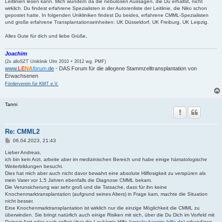
Leitlinien lesen kann. Mich wundern da die nebulösen Aussagen, die Du erhältst, nicht
wirklich. Du findest erfahrene Spezialisten in der Autorenliste der Leitlinie, die Niko schon
gepostet hatte. In folgenden Unikliniken findest Du beides, erfahrene CMML-Spezialisten
und große erfahrene Transplantationseinheiten: UK Düsseldorf, UK Freiburg, UK Leipzig.
Alles Gute für dich und liebe Grüße,
Joachim
(2x alloSZT Uniklinik Ulm 2010 + 2012 wg. PMF)
www.
LE
NA
forum
.de
- DAS Forum für die allogene Stammzelltransplantation von
Erwachsenen
Förderverein für KMT e.V.
Tanni
Re: CMML2
B
06.04.2023, 21:43
e
i
Lieber Andreas,
t
ich bin kein Arzt, arbeite aber im medizinischen Bereich und habe einige hämatologische
r
Weiterbildungen besucht.
a
Dies hat mich aber auch nicht davor bewahrt eine absolute Hilflosigkeit zu verspüren als
g
mein Vater vor 1,5 Jahren ebenfalls die Diagnose CMML bekam.
Die Verunsicherung war sehr groß und die Tatsache, dass für ihn keine
Knochenmarktransplantation (aufgrund seines Alters) in Frage kam, machte die Situation
nicht besser.
Eine Knochenmarktransplantation ist wirklich nur die einzige Möglichkeit die CMML zu
überwinden. Sie bringt natürlich auch einige Risiken mit sich, über die Du Dich im Vorfeld mit
Deinem Arzt oder auch selbst über die Leukämie-Hilfe (
www.leukaemie-hilfe.de
) erkundigen