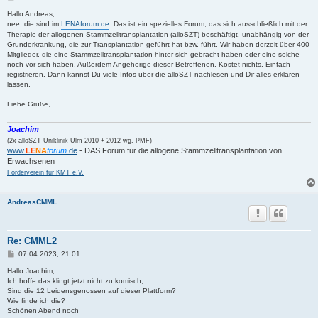
e
i
Hallo Andreas,
t
nee, die sind im
LENAforum.de
. Das ist ein spezielles Forum, das sich ausschließlich mit der
r
Therapie der allogenen Stammzelltransplantation (alloSZT) beschäftigt, unabhängig von der
a
Grunderkrankung, die zur Transplantation geführt hat bzw. führt. Wir haben derzeit über 400
g
Mitglieder, die eine Stammzelltransplantation hinter sich gebracht haben oder eine solche
noch vor sich haben. Außerdem Angehörige dieser Betroffenen. Kostet nichts. Einfach
registrieren. Dann kannst Du viele Infos über die alloSZT nachlesen und Dir alles erklären
lassen.
Liebe Grüße,
Joachim
(2x alloSZT Uniklinik Ulm 2010 + 2012 wg. PMF)
www.
LE
NA
forum
.de
- DAS Forum für die allogene Stammzelltransplantation von
Erwachsenen
Förderverein für KMT e.V.
AndreasCMML
Re: CMML2
B
07.04.2023, 21:01
e
i
Hallo Joachim,
t
Ich hoffe das klingt jetzt nicht zu komisch,
r
Sind die 12 Leidensgenossen auf dieser Plattform?
a
Wie finde ich die?
g
Schönen Abend noch