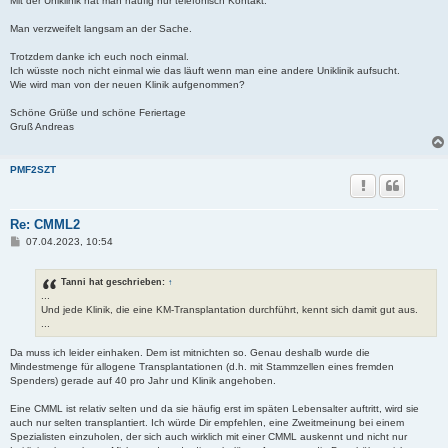
Mit der Uniklinik hat man häufig nur telefonisch Kontakt.
Man verzweifelt langsam an der Sache.
Trotzdem danke ich euch noch einmal.
Ich wüsste noch nicht einmal wie das läuft wenn man eine andere Uniklinik aufsucht.
Wie wird man von der neuen Klinik aufgenommen?
Schöne Grüße und schöne Feriertage
Gruß Andreas
PMF2SZT
Re: CMML2
B
07.04.2023, 10:54
e
i
t
Tanni hat geschrieben:
↑
r
...
a
Und jede Klinik, die eine KM-Transplantation durchführt, kennt sich damit gut aus.
g
...
Da muss ich leider einhaken. Dem ist mitnichten so. Genau deshalb wurde die
Mindestmenge für allogene Transplantationen (d.h. mit Stammzellen eines fremden
Spenders) gerade auf 40 pro Jahr und Klinik angehoben.
Eine CMML ist relativ selten und da sie häufig erst im späten Lebensalter auftritt, wird sie
auch nur selten transplantiert. Ich würde Dir empfehlen, eine Zweitmeinung bei einem
Spezialisten einzuholen, der sich auch wirklich mit einer CMML auskennt und nicht nur