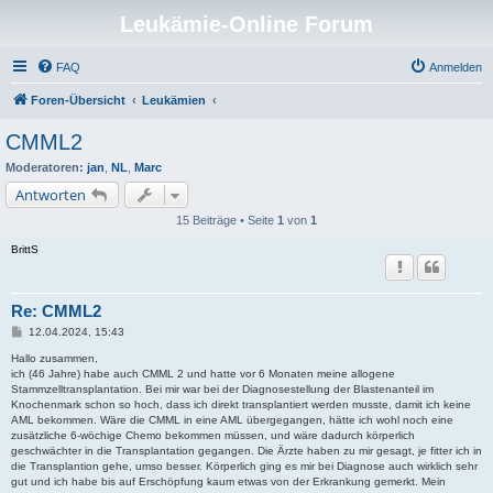
Leukämie-Online Forum
FAQ
Anmelden
Foren-Übersicht
Leukämien
CMML2
Moderatoren:
jan
,
NL
,
Marc
Antworten
15 Beiträge • Seite
1
von
1
BrittS
Re: CMML2
B
12.04.2024, 15:43
e
i
Hallo zusammen,
t
ich (46 Jahre) habe auch CMML 2 und hatte vor 6 Monaten meine allogene
r
Stammzelltransplantation. Bei mir war bei der Diagnosestellung der Blastenanteil im
a
Knochenmark schon so hoch, dass ich direkt transplantiert werden musste, damit ich keine
g
AML bekommen. Wäre die CMML in eine AML übergegangen, hätte ich wohl noch eine
zusätzliche 6-wöchige Chemo bekommen müssen, und wäre dadurch körperlich
geschwächter in die Transplantation gegangen. Die Ärzte haben zu mir gesagt, je fitter ich in
die Transplantion gehe, umso besser. Körperlich ging es mir bei Diagnose auch wirklich sehr
gut und ich habe bis auf Erschöpfung kaum etwas von der Erkrankung gemerkt. Mein