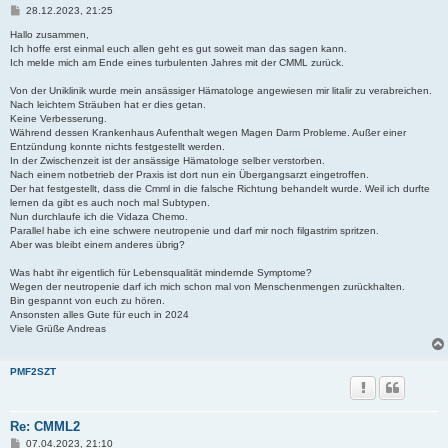
B
28.12.2023, 21:25
e
i
Hallo zusammen,
t
Ich hoffe erst einmal euch allen geht es gut soweit man das sagen kann.
r
Ich melde mich am Ende eines turbulenten Jahres mit der CMML zurück.
a
g
Von der Uniklinik wurde mein ansässiger Hämatologe angewiesen mir litalir zu verabreichen.
Nach leichtem Sträuben hat er dies getan.
Keine Verbesserung.
Während dessen Krankenhaus Aufenthalt wegen Magen Darm Probleme. Außer einer
Entzündung konnte nichts festgestellt werden.
In der Zwischenzeit ist der ansässige Hämatologe selber verstorben.
Nach einem notbetrieb der Praxis ist dort nun ein Übergangsarzt eingetroffen.
Der hat festgestellt, dass die Cmml in die falsche Richtung behandelt wurde. Weil ich durfte
lernen da gibt es auch noch mal Subtypen.
Nun durchlaufe ich die Vidaza Chemo.
Parallel habe ich eine schwere neutropenie und darf mir noch filgastrim spritzen.
Aber was bleibt einem anderes übrig?
Was habt ihr eigentlich für Lebensqualität mindernde Symptome?
Wegen der neutropenie darf ich mich schon mal von Menschenmengen zurückhalten.
Bin gespannt von euch zu hören.
Ansonsten alles Gute für euch in 2024
Viele Grüße Andreas
PMF2SZT
Re: CMML2
B
07.04.2023, 21:10