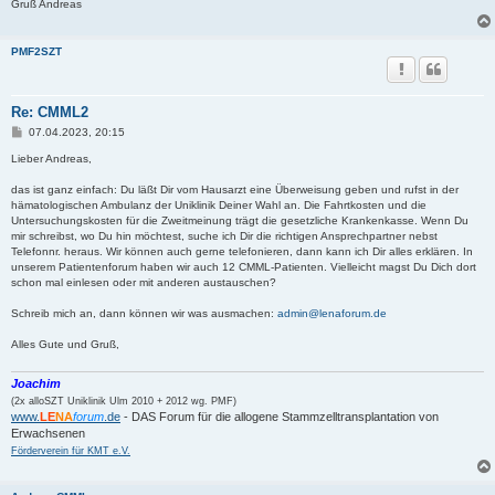
Gruß Andreas
PMF2SZT
Re: CMML2
B
07.04.2023, 20:15
e
i
Lieber Andreas,
t
r
das ist ganz einfach: Du läßt Dir vom Hausarzt eine Überweisung geben und rufst in der
a
hämatologischen Ambulanz der Uniklinik Deiner Wahl an. Die Fahrtkosten und die
g
Untersuchungskosten für die Zweitmeinung trägt die gesetzliche Krankenkasse. Wenn Du
mir schreibst, wo Du hin möchtest, suche ich Dir die richtigen Ansprechpartner nebst
Telefonnr. heraus. Wir können auch gerne telefonieren, dann kann ich Dir alles erklären. In
unserem Patientenforum haben wir auch 12 CMML-Patienten. Vielleicht magst Du Dich dort
schon mal einlesen oder mit anderen austauschen?
Schreib mich an, dann können wir was ausmachen:
admin@lenaforum.de
Alles Gute und Gruß,
Joachim
(2x alloSZT Uniklinik Ulm 2010 + 2012 wg. PMF)
www.
LE
NA
forum
.de
- DAS Forum für die allogene Stammzelltransplantation von
Erwachsenen
Förderverein für KMT e.V.