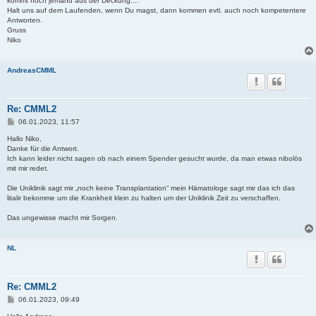
kommt noch jemand aus der Deckung....
Halt uns auf dem Laufenden, wenn Du magst, dann kommen evtl. auch noch kompetentere
Antworten.
Gruss
Niko
AndreasCMML
Re: CMML2
B
06.01.2023, 11:57
e
i
Hallo Niko,
t
Danke für die Antwort.
r
Ich kann leider nicht sagen ob nach einem Spender gesucht wurde, da man etwas nibolös
a
mit mir redet.
g
Die Uniklinik sagt mir „noch keine Transplantation“ mein Hämatologe sagt mir das ich das
litalir bekomme um die Krankheit klein zu halten um der Uniklinik Zeit zu verschaffen.
Das ungewisse macht mir Sorgen.
NL
Re: CMML2
B
06.01.2023, 09:49
e
i