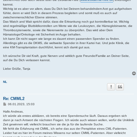
kannst.
Wichtig ist es aber vor allem, dass Du Dich bei Deinem behandelndem Arzt gut aufgehoben
fühlst, denn er wird Dich in diesem Prozess begleiten und somit muß es auch auf
zwischenmenschlicher Ebene stimmen.
Das Watch and Wait spricht dafür, dass die Erkrankung noch gut kontrollierbar ist. Wichtig
sind regelmäßige Blutbildkontrollen um Werte wie die Leukozyten, die Hämoglobinwerte, die
Thrombozytenwerte, sowie die Nierenwerte zu überprüfen. Das wird aber Dein
Hämatologe/Onkologe mit Sicherheit im Auge behalten.
Ich kann Dir nicht sagen wie lange es dauert einen passenden Spender zu finden.
Allerdings gibt es die DKMS, die weltweite Spender in ihrer Kartei hat. Und jede Klinik, die
eine KM-Transplantation durchführt, kennt sich damit gut aus.
Ich wünsche Dir viel Kraft, gute Nerven und wirklich gute Freunde/Familie an Deiner Seite,
auf die Du Dich verlassen kannst.
Liebe Grüße, Tanja
NL
Re: CMML2
B
06.01.2023, 15:03
e
i
Hallo Andreas,
t
ich würde als erstes abklären, ob bereits eine Spendersuche läuft. Daraus ergeben sich
r
dann je nach Antwort die nächsten Fragen. Ich würde auch wissen wollen, wofür die Uniklinik
a
Zeit gewinnen will; vielleicht brauchen sie die ja für die laufende Suche.
g
Mir fehlt die Erfahrung mit CMML, ich sehe das aus der Perspktive eines CML-Patienten.
Leider hat es hier im Forum meines Wissens nur selten CMML-Patienten. Aber vielleicht