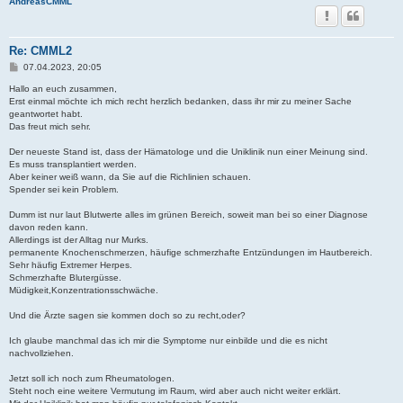
AndreasCMML
Re: CMML2
B
07.04.2023, 20:05
e
i
Hallo an euch zusammen,
t
Erst einmal möchte ich mich recht herzlich bedanken, dass ihr mir zu meiner Sache
r
geantwortet habt.
a
Das freut mich sehr.
g
Der neueste Stand ist, dass der Hämatologe und die Uniklinik nun einer Meinung sind.
Es muss transplantiert werden.
Aber keiner weiß wann, da Sie auf die Richlinien schauen.
Spender sei kein Problem.
Dumm ist nur laut Blutwerte alles im grünen Bereich, soweit man bei so einer Diagnose
davon reden kann.
Allerdings ist der Alltag nur Murks.
permanente Knochenschmerzen, häufige schmerzhafte Entzündungen im Hautbereich.
Sehr häufig Extremer Herpes.
Schmerzhafte Blutergüsse.
Müdigkeit,Konzentrationsschwäche.
Und die Ärzte sagen sie kommen doch so zu recht,oder?
Ich glaube manchmal das ich mir die Symptome nur einbilde und die es nicht
nachvollziehen.
Jetzt soll ich noch zum Rheumatologen.
Steht noch eine weitere Vermutung im Raum, wird aber auch nicht weiter erklärt.