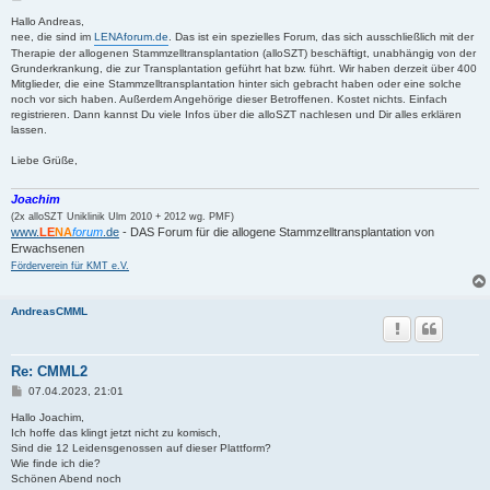
e
i
Hallo Andreas,
t
nee, die sind im
LENAforum.de
. Das ist ein spezielles Forum, das sich ausschließlich mit der
r
Therapie der allogenen Stammzelltransplantation (alloSZT) beschäftigt, unabhängig von der
a
Grunderkrankung, die zur Transplantation geführt hat bzw. führt. Wir haben derzeit über 400
g
Mitglieder, die eine Stammzelltransplantation hinter sich gebracht haben oder eine solche
noch vor sich haben. Außerdem Angehörige dieser Betroffenen. Kostet nichts. Einfach
registrieren. Dann kannst Du viele Infos über die alloSZT nachlesen und Dir alles erklären
lassen.
Liebe Grüße,
Joachim
(2x alloSZT Uniklinik Ulm 2010 + 2012 wg. PMF)
www.
LE
NA
forum
.de
- DAS Forum für die allogene Stammzelltransplantation von
Erwachsenen
Förderverein für KMT e.V.
AndreasCMML
Re: CMML2
B
07.04.2023, 21:01
e
i
Hallo Joachim,
t
Ich hoffe das klingt jetzt nicht zu komisch,
r
Sind die 12 Leidensgenossen auf dieser Plattform?
a
Wie finde ich die?
g
Schönen Abend noch