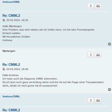
AndreasCMML
Re: CMML2
B
20.03.2024, 18:32
e
i
Hallo Mjerlangen,
t
Kein Problem, lass mich wissen wie ich helfen kann. Ich bin kein Forumsexperte.
r
Einfach melden.
a
Mit freundlichen Grüßen
g
Andreas
Mjerlangen
Re: CMML2
B
20.03.2024, 16:40
e
i
Hallo Andreas
t
Ich habe auch die Diagnose CMML bekommen.
r
Da ich jetzt noch ganz am Anfang stehe und bei mir auf die Frage einer Transplantation
a
steht, würde ich mich gerne mit dir austauschen
g
AndreasCMML
Re: CMML2