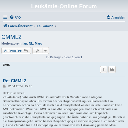
Leukämie-Online Forum
FAQ
Anmelden
Foren-Übersicht
Leukämien
CMML2
Moderatoren:
jan
,
NL
,
Marc
Antworten
15 Beiträge • Seite
1
von
1
BrittS
Re: CMML2
B
12.04.2024, 15:43
e
i
Hallo zusammen,
t
ich (46 Jahre) habe auch CMML 2 und hatte vor 6 Monaten meine allogene
r
Stammzelltransplantation. Bei mir war bei der Diagnosestellung der Blastenanteil im
a
Knochenmark schon so hoch, dass ich direkt transplantiert werden musste, damit ich keine
g
AML bekommen. Wäre die CMML in eine AML übergegangen, hätte ich wohl noch eine
zusätzliche 6-wöchige Chemo bekommen müssen, und wäre dadurch körperlich
geschwächter in die Transplantation gegangen. Die Ärzte haben zu mir gesagt, je fitter ich in
die Transplantion gehe, umso besser. Körperlich ging es mir bei Diagnose auch wirklich sehr
gut und ich habe bis auf Erschöpfung kaum etwas von der Erkrankung gemerkt. Mein