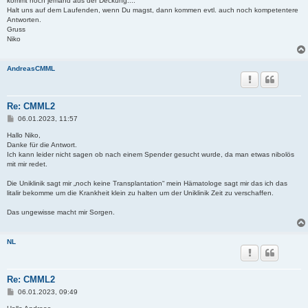
kommt noch jemand aus der Deckung....
Halt uns auf dem Laufenden, wenn Du magst, dann kommen evtl. auch noch kompetentere
Antworten.
Gruss
Niko
AndreasCMML
Re: CMML2
B
06.01.2023, 11:57
e
i
Hallo Niko,
t
Danke für die Antwort.
r
Ich kann leider nicht sagen ob nach einem Spender gesucht wurde, da man etwas nibolös
a
mit mir redet.
g
Die Uniklinik sagt mir „noch keine Transplantation“ mein Hämatologe sagt mir das ich das
litalir bekomme um die Krankheit klein zu halten um der Uniklinik Zeit zu verschaffen.
Das ungewisse macht mir Sorgen.
NL
Re: CMML2
B
06.01.2023, 09:49
e
i