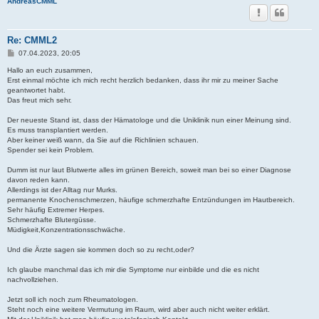
AndreasCMML
Re: CMML2
B
07.04.2023, 20:05
e
i
Hallo an euch zusammen,
t
Erst einmal möchte ich mich recht herzlich bedanken, dass ihr mir zu meiner Sache
r
geantwortet habt.
a
Das freut mich sehr.
g
Der neueste Stand ist, dass der Hämatologe und die Uniklinik nun einer Meinung sind.
Es muss transplantiert werden.
Aber keiner weiß wann, da Sie auf die Richlinien schauen.
Spender sei kein Problem.
Dumm ist nur laut Blutwerte alles im grünen Bereich, soweit man bei so einer Diagnose
davon reden kann.
Allerdings ist der Alltag nur Murks.
permanente Knochenschmerzen, häufige schmerzhafte Entzündungen im Hautbereich.
Sehr häufig Extremer Herpes.
Schmerzhafte Blutergüsse.
Müdigkeit,Konzentrationsschwäche.
Und die Ärzte sagen sie kommen doch so zu recht,oder?
Ich glaube manchmal das ich mir die Symptome nur einbilde und die es nicht
nachvollziehen.
Jetzt soll ich noch zum Rheumatologen.
Steht noch eine weitere Vermutung im Raum, wird aber auch nicht weiter erklärt.