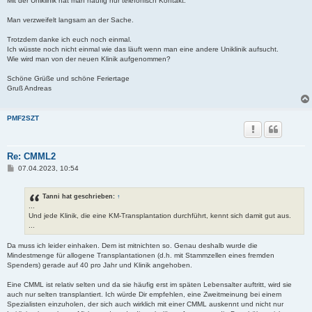
Mit der Uniklinik hat man häufig nur telefonisch Kontakt.
Man verzweifelt langsam an der Sache.
Trotzdem danke ich euch noch einmal.
Ich wüsste noch nicht einmal wie das läuft wenn man eine andere Uniklinik aufsucht.
Wie wird man von der neuen Klinik aufgenommen?
Schöne Grüße und schöne Feriertage
Gruß Andreas
PMF2SZT
Re: CMML2
B
07.04.2023, 10:54
e
i
t
Tanni hat geschrieben:
↑
r
...
a
Und jede Klinik, die eine KM-Transplantation durchführt, kennt sich damit gut aus.
g
...
Da muss ich leider einhaken. Dem ist mitnichten so. Genau deshalb wurde die
Mindestmenge für allogene Transplantationen (d.h. mit Stammzellen eines fremden
Spenders) gerade auf 40 pro Jahr und Klinik angehoben.
Eine CMML ist relativ selten und da sie häufig erst im späten Lebensalter auftritt, wird sie
auch nur selten transplantiert. Ich würde Dir empfehlen, eine Zweitmeinung bei einem
Spezialisten einzuholen, der sich auch wirklich mit einer CMML auskennt und nicht nur