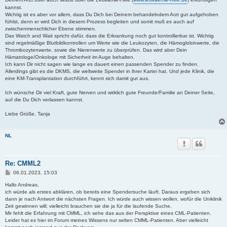
kannst.
Wichtig ist es aber vor allem, dass Du Dich bei Deinem behandelndem Arzt gut aufgehoben
fühlst, denn er wird Dich in diesem Prozess begleiten und somit muß es auch auf
zwischenmenschlicher Ebene stimmen.
Das Watch and Wait spricht dafür, dass die Erkrankung noch gut kontrollierbar ist. Wichtig
sind regelmäßige Blutbildkontrollen um Werte wie die Leukozyten, die Hämoglobinwerte, die
Thrombozytenwerte, sowie die Nierenwerte zu überprüfen. Das wird aber Dein
Hämatologe/Onkologe mit Sicherheit im Auge behalten.
Ich kann Dir nicht sagen wie lange es dauert einen passenden Spender zu finden.
Allerdings gibt es die DKMS, die weltweite Spender in ihrer Kartei hat. Und jede Klinik, die
eine KM-Transplantation durchführt, kennt sich damit gut aus.
Ich wünsche Dir viel Kraft, gute Nerven und wirklich gute Freunde/Familie an Deiner Seite,
auf die Du Dich verlassen kannst.
Liebe Grüße, Tanja
NL
Re: CMML2
B
06.01.2023, 15:03
e
i
Hallo Andreas,
t
ich würde als erstes abklären, ob bereits eine Spendersuche läuft. Daraus ergeben sich
r
dann je nach Antwort die nächsten Fragen. Ich würde auch wissen wollen, wofür die Uniklinik
a
Zeit gewinnen will; vielleicht brauchen sie die ja für die laufende Suche.
g
Mir fehlt die Erfahrung mit CMML, ich sehe das aus der Perspktive eines CML-Patienten.
Leider hat es hier im Forum meines Wissens nur selten CMML-Patienten. Aber vielleicht