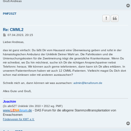
Gruß Andreas
PMF2SZT
Re: CMML2
B
07.04.2023, 20:15
e
i
Lieber Andreas,
t
r
das ist ganz einfach: Du läßt Dir vom Hausarzt eine Überweisung geben und rufst in der
a
hämatologischen Ambulanz der Uniklinik Deiner Wahl an. Die Fahrtkosten und die
g
Untersuchungskosten für die Zweitmeinung trägt die gesetzliche Krankenkasse. Wenn Du
mir schreibst, wo Du hin möchtest, suche ich Dir die richtigen Ansprechpartner nebst
Telefonnr. heraus. Wir können auch gerne telefonieren, dann kann ich Dir alles erklären. In
unserem Patientenforum haben wir auch 12 CMML-Patienten. Vielleicht magst Du Dich dort
schon mal einlesen oder mit anderen austauschen?
Schreib mich an, dann können wir was ausmachen:
admin@lenaforum.de
Alles Gute und Gruß,
Joachim
(2x alloSZT Uniklinik Ulm 2010 + 2012 wg. PMF)
www.
LE
NA
forum
.de
- DAS Forum für die allogene Stammzelltransplantation von
Erwachsenen
Förderverein für KMT e.V.