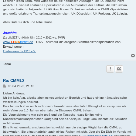
Leitlinien lesen kann. Mich wundern da die nebulösen Aussagen, die Du erhältst, nicht
wirklich. Du findest erfahrene Spezialisten in der Autorenliste der Leitlinie, die Niko schon
gepostet hatte. In folgenden Unikliniken findest Du beides, erfahrene CMML-Spezialisten
und große erfahrene Transplantationseinheiten: UK Düsseldorf, UK Freiburg, UK Leipzig.
Alles Gute für dich und liebe Grüße,
Joachim
(2x alloSZT Uniklinik Ulm 2010 + 2012 wg. PMF)
www.
LE
NA
forum
.de
- DAS Forum für die allogene Stammzelltransplantation von
Erwachsenen
Förderverein für KMT e.V.
Tanni
Re: CMML2
B
06.04.2023, 21:43
e
i
Lieber Andreas,
t
ich bin kein Arzt, arbeite aber im medizinischen Bereich und habe einige hämatologische
r
Weiterbildungen besucht.
a
Dies hat mich aber auch nicht davor bewahrt eine absolute Hilflosigkeit zu verspüren als
g
mein Vater vor 1,5 Jahren ebenfalls die Diagnose CMML bekam.
Die Verunsicherung war sehr groß und die Tatsache, dass für ihn keine
Knochenmarktransplantation (aufgrund seines Alters) in Frage kam, machte die Situation
nicht besser.
Eine Knochenmarktransplantation ist wirklich nur die einzige Möglichkeit die CMML zu
überwinden. Sie bringt natürlich auch einige Risiken mit sich, über die Du Dich im Vorfeld mit
Deinem Arzt oder auch selbst über die Leukämie-Hilfe (
www.leukaemie-hilfe.de
) erkundigen