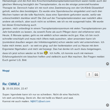
Hämatologie und der Arzt des Knochenmarkstransplantationszentrum waren beide auch der
gleichen Meinung bezüglich der Transplantation, da es die einzige potenziell kurative
Therapie ist. Dennoch habe ich mir noch eine Zweitmeinung von der Uni-Klinik Düsseldorf
geholt, welche dies bestätigten. Es wurde eine Spendersuche eingeleitet und nach drei
Wochen hatten wir die tolle Nachricht, dass eine Spenderin gefunden wurde, wofür wie
unbeschreiblich dankbar sind!! Die Zeit auf der Transplantationstation war natürlich alles
andere als einfach, aber auch nicht so schlimm, wie ich es mir ausgemalt habe. Mir wurde
bei dieser Entscheidung auch
geraten, mich unbedingt in einem Transplantationszentrum mit vielen Transplantationen pro
Jahr behandeln zu lassen, da sowohl Ärzte als auch Pfleger dann viel erfahrener sind.
Heute, 6 Monate später, geht es mir wirklich schon wieder recht gut. Klar, ich bin noch
schneller erschöpft und muss mich öfters mals ausruhen, aber ansonsten kann ich
(zumindest draußen wegen der Infektionsgefahr) schon wieder sehr viel unternehmen. Ich
habe mich immer, auch - so weit es ging- auf der Isolierstation und zu Hause mit dem
Ergometer fitgehalten und mich viel bewegt. Das hat denke ich auch dazu beigetragen,
dass ich jetzt schon wieder so fit bin
. Ich hoffe, ich konnte euch mit meinem
Erfahrungsbericht ein bisschen helfen und vielleicht auch Mut machen. Bei Fragen meldet
Euch gerne! LG, Britt
Maggi
Re: CMML2
B
20.03.2024, 22:47
e
i
Super. Irgendwie kann ich nur so schreiben. Nicht dir eine Nachricht.
t
Ich steh am Anfang. Denk ich. Bei mir heißt es Watch and wait.
r
Kannst mir auch mailen.
Mj6671@aol.com
a
g