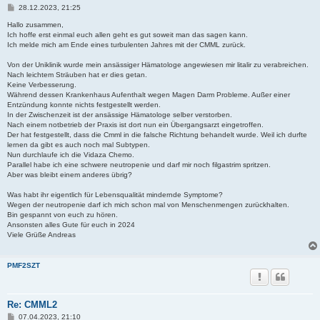
B
28.12.2023, 21:25
e
i
Hallo zusammen,
t
Ich hoffe erst einmal euch allen geht es gut soweit man das sagen kann.
r
Ich melde mich am Ende eines turbulenten Jahres mit der CMML zurück.
a
g
Von der Uniklinik wurde mein ansässiger Hämatologe angewiesen mir litalir zu verabreichen.
Nach leichtem Sträuben hat er dies getan.
Keine Verbesserung.
Während dessen Krankenhaus Aufenthalt wegen Magen Darm Probleme. Außer einer
Entzündung konnte nichts festgestellt werden.
In der Zwischenzeit ist der ansässige Hämatologe selber verstorben.
Nach einem notbetrieb der Praxis ist dort nun ein Übergangsarzt eingetroffen.
Der hat festgestellt, dass die Cmml in die falsche Richtung behandelt wurde. Weil ich durfte
lernen da gibt es auch noch mal Subtypen.
Nun durchlaufe ich die Vidaza Chemo.
Parallel habe ich eine schwere neutropenie und darf mir noch filgastrim spritzen.
Aber was bleibt einem anderes übrig?
Was habt ihr eigentlich für Lebensqualität mindernde Symptome?
Wegen der neutropenie darf ich mich schon mal von Menschenmengen zurückhalten.
Bin gespannt von euch zu hören.
Ansonsten alles Gute für euch in 2024
Viele Grüße Andreas
PMF2SZT
Re: CMML2
B
07.04.2023, 21:10