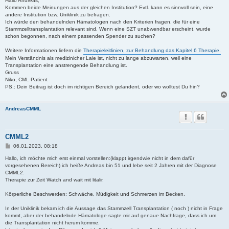
Hallo Andreas,
t
Kommen beide Meinungen aus der gleichen Institution? Evtl. kann es sinnvoll sein, eine
r
andere Institution bzw. Uniklinik zu befragen.
a
Ich würde den behandelnden Hämatologen nach den Kriterien fragen, die für eine
g
Stammzelltransplantation relevant sind. Wenn eine SZT unabwendbar erscheint, wurde
schon begonnen, nach einem passenden Spender zu suchen?
Weitere Informationen liefern die
Therapieleitlinien, zur Behandlung das Kapitel 6 Therapie.
Mein Verständnis als medizinicher Laie ist, nicht zu lange abzuwarten, weil eine
Transplantation eine anstrengende Behandlung ist.
Gruss
Niko, CML-Patient
PS.: Dein Beitrag ist doch im richtigen Bereich gelandent, oder wo wolltest Du hin?
AndreasCMML
CMML2
B
06.01.2023, 08:18
e
i
Hallo, ich möchte mich erst einmal vorstellen:(klappt irgendwie nicht in dem dafür
t
vorgesehenen Bereich) ich heiße Andreas bin 51 und lebe seit 2 Jahren mit der Diagnose
r
CMML2.
a
Therapie zur Zeit Watch and wait mit litalir.
g
Körperliche Beschwerden: Schwäche, Müdigkeit und Schmerzen im Becken.
In der Uniklinik bekam ich die Aussage das Stammzell Transplantation ( noch ) nicht in Frage
kommt, aber der behandelnde Hämatologe sagte mir auf genaue Nachfrage, dass ich um
die Transplantation nicht herum komme.