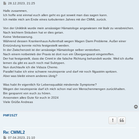
B
28.12.2023, 21:25
e
i
Hallo zusammen,
t
Ich hoffe erst einmal euch allen geht es gut soweit man das sagen kann.
r
Ich melde mich am Ende eines turbulenten Jahres mit der CMML zurück.
a
g
Von der Uniklinik wurde mein ansässiger Hämatologe angewiesen mir litalir zu verabreichen.
Nach leichtem Sträuben hat er dies getan.
Keine Verbesserung.
Während dessen Krankenhaus Aufenthalt wegen Magen Darm Probleme. Außer einer
Entzündung konnte nichts festgestellt werden.
In der Zwischenzeit ist der ansässige Hämatologe selber verstorben.
Nach einem notbetrieb der Praxis ist dort nun ein Übergangsarzt eingetroffen.
Der hat festgestellt, dass die Cmml in die falsche Richtung behandelt wurde. Weil ich durfte
lernen da gibt es auch noch mal Subtypen.
Nun durchlaufe ich die Vidaza Chemo.
Parallel habe ich eine schwere neutropenie und darf mir noch filgastrim spritzen.
Aber was bleibt einem anderes übrig?
Was habt ihr eigentlich für Lebensqualität mindernde Symptome?
Wegen der neutropenie darf ich mich schon mal von Menschenmengen zurückhalten.
Bin gespannt von euch zu hören.
Ansonsten alles Gute für euch in 2024
Viele Grüße Andreas
PMF2SZT
Re: CMML2
B
07.04.2023, 21:10