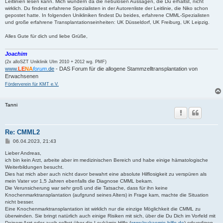
Leitlinien lesen kann. Mich wundern da die nebulösen Aussagen, die Du erhältst, nicht
wirklich. Du findest erfahrene Spezialisten in der Autorenliste der Leitlinie, die Niko schon
gepostet hatte. In folgenden Unikliniken findest Du beides, erfahrene CMML-Spezialisten
und große erfahrene Transplantationseinheiten: UK Düsseldorf, UK Freiburg, UK Leipzig.
Alles Gute für dich und liebe Grüße,
Joachim
(2x alloSZT Uniklinik Ulm 2010 + 2012 wg. PMF)
www.
LE
NA
forum
.de
- DAS Forum für die allogene Stammzelltransplantation von
Erwachsenen
Förderverein für KMT e.V.
Tanni
Re: CMML2
B
06.04.2023, 21:43
e
i
Lieber Andreas,
t
ich bin kein Arzt, arbeite aber im medizinischen Bereich und habe einige hämatologische
r
Weiterbildungen besucht.
a
Dies hat mich aber auch nicht davor bewahrt eine absolute Hilflosigkeit zu verspüren als
g
mein Vater vor 1,5 Jahren ebenfalls die Diagnose CMML bekam.
Die Verunsicherung war sehr groß und die Tatsache, dass für ihn keine
Knochenmarktransplantation (aufgrund seines Alters) in Frage kam, machte die Situation
nicht besser.
Eine Knochenmarktransplantation ist wirklich nur die einzige Möglichkeit die CMML zu
überwinden. Sie bringt natürlich auch einige Risiken mit sich, über die Du Dich im Vorfeld mit
Deinem Arzt oder auch selbst über die Leukämie-Hilfe (
www.leukaemie-hilfe.de
) erkundigen