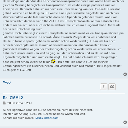
Hämatologie und der Arzt des Knochenmarkstransplantationszentrum waren beide auch der
gleichen Meinung bezüglich der Transplantation, da es die einzige potenziell kurative
Therapie ist. Dennoch habe ich mir noch eine Zweitmeinung von der Uni-Klinik Düsseldorf
geholt, welche dies bestätigten. Es wurde eine Spendersuche eingeleitet und nach drei
Wochen hatten wir die tolle Nachricht, dass eine Spenderin gefunden wurde, wofür wie
unbeschreiblich dankbar sind!! Die Zeit auf der Transplantationstation war natürlich alles
andere als einfach, aber auch nicht so schlimm, wie ich es mir ausgemalt habe. Mir wurde
bei dieser Entscheidung auch
geraten, mich unbedingt in einem Transplantationszentrum mit vielen Transplantationen pro
Jahr behandeln zu lassen, da sowohl Ärzte als auch Pfleger dann viel erfahrener sind.
Heute, 6 Monate später, geht es mir wirklich schon wieder recht gut. Klar, ich bin noch
schneller erschöpft und muss mich öfters mals ausruhen, aber ansonsten kann ich
(zumindest draußen wegen der Infektionsgefahr) schon wieder sehr viel unternehmen. Ich
habe mich immer, auch - so weit es ging- auf der Isolierstation und zu Hause mit dem
Ergometer fitgehalten und mich viel bewegt. Das hat denke ich auch dazu beigetragen,
dass ich jetzt schon wieder so fit bin
. Ich hoffe, ich konnte euch mit meinem
Erfahrungsbericht ein bisschen helfen und vielleicht auch Mut machen. Bei Fragen meldet
Euch gerne! LG, Britt
Maggi
Re: CMML2
B
20.03.2024, 22:47
e
i
Super. Irgendwie kann ich nur so schreiben. Nicht dir eine Nachricht.
t
Ich steh am Anfang. Denk ich. Bei mir heißt es Watch and wait.
r
Kannst mir auch mailen.
Mj6671@aol.com
a
g