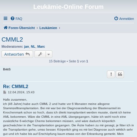
Leukämie-Online Forum
FAQ
Anmelden
Foren-Übersicht
Leukämien
CMML2
Moderatoren:
jan
,
NL
,
Marc
Antworten
15 Beiträge • Seite
1
von
1
BrittS
Re: CMML2
B
12.04.2024, 15:43
e
i
Hallo zusammen,
t
ich (46 Jahre) habe auch CMML 2 und hatte vor 6 Monaten meine allogene
r
Stammzelltransplantation. Bei mir war bei der Diagnosestellung der Blastenanteil im
a
Knochenmark schon so hoch, dass ich direkt transplantiert werden musste, damit ich keine
g
AML bekommen. Wäre die CMML in eine AML übergegangen, hätte ich wohl noch eine
zusätzliche 6-wöchige Chemo bekommen müssen, und wäre dadurch körperlich
geschwächter in die Transplantation gegangen. Die Ärzte haben zu mir gesagt, je fitter ich in
die Transplantion gehe, umso besser. Körperlich ging es mir bei Diagnose auch wirklich sehr
gut und ich habe bis auf Erschöpfung kaum etwas von der Erkrankung gemerkt. Mein