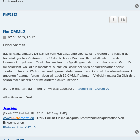
Gruß Andreas
PMF2SZT
Re: CMML2
B
07.04.2023, 20:15
e
i
Lieber Andreas,
t
r
das ist ganz einfach: Du läßt Dir vom Hausarzt eine Überweisung geben und rufst in der
a
hämatologischen Ambulanz der Uniklinik Deiner Wahl an. Die Fahrtkosten und die
g
Untersuchungskosten für die Zweitmeinung trägt die gesetzliche Krankenkasse. Wenn Du
mir schreibst, wo Du hin möchtest, suche ich Dir die richtigen Ansprechpartner nebst
Telefonnr. heraus. Wir können auch gerne telefonieren, dann kann ich Dir alles erklären. In
unserem Patientenforum haben wir auch 12 CMML-Patienten. Vielleicht magst Du Dich dort
schon mal einlesen oder mit anderen austauschen?
Schreib mich an, dann können wir was ausmachen:
admin@lenaforum.de
Alles Gute und Gruß,
Joachim
(2x alloSZT Uniklinik Ulm 2010 + 2012 wg. PMF)
www.
LE
NA
forum
.de
- DAS Forum für die allogene Stammzelltransplantation von
Erwachsenen
Förderverein für KMT e.V.