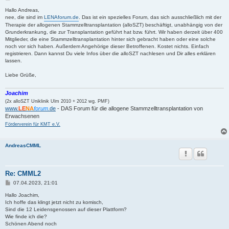
e
i
Hallo Andreas,
t
nee, die sind im
LENAforum.de
. Das ist ein spezielles Forum, das sich ausschließlich mit der
r
Therapie der allogenen Stammzelltransplantation (alloSZT) beschäftigt, unabhängig von der
a
Grunderkrankung, die zur Transplantation geführt hat bzw. führt. Wir haben derzeit über 400
g
Mitglieder, die eine Stammzelltransplantation hinter sich gebracht haben oder eine solche
noch vor sich haben. Außerdem Angehörige dieser Betroffenen. Kostet nichts. Einfach
registrieren. Dann kannst Du viele Infos über die alloSZT nachlesen und Dir alles erklären
lassen.
Liebe Grüße,
Joachim
(2x alloSZT Uniklinik Ulm 2010 + 2012 wg. PMF)
www.
LE
NA
forum
.de
- DAS Forum für die allogene Stammzelltransplantation von
Erwachsenen
Förderverein für KMT e.V.
AndreasCMML
Re: CMML2
B
07.04.2023, 21:01
e
i
Hallo Joachim,
t
Ich hoffe das klingt jetzt nicht zu komisch,
r
Sind die 12 Leidensgenossen auf dieser Plattform?
a
Wie finde ich die?
g
Schönen Abend noch