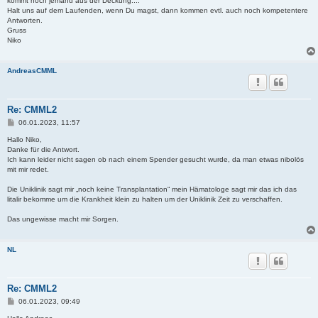
kommt noch jemand aus der Deckung....
Halt uns auf dem Laufenden, wenn Du magst, dann kommen evtl. auch noch kompetentere
Antworten.
Gruss
Niko
AndreasCMML
Re: CMML2
B
06.01.2023, 11:57
e
i
Hallo Niko,
t
Danke für die Antwort.
r
Ich kann leider nicht sagen ob nach einem Spender gesucht wurde, da man etwas nibolös
a
mit mir redet.
g
Die Uniklinik sagt mir „noch keine Transplantation“ mein Hämatologe sagt mir das ich das
litalir bekomme um die Krankheit klein zu halten um der Uniklinik Zeit zu verschaffen.
Das ungewisse macht mir Sorgen.
NL
Re: CMML2
B
06.01.2023, 09:49
e
i