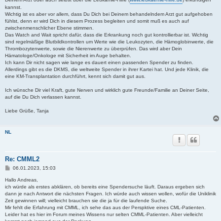
kannst.
Wichtig ist es aber vor allem, dass Du Dich bei Deinem behandelndem Arzt gut aufgehoben
fühlst, denn er wird Dich in diesem Prozess begleiten und somit muß es auch auf
zwischenmenschlicher Ebene stimmen.
Das Watch and Wait spricht dafür, dass die Erkrankung noch gut kontrollierbar ist. Wichtig
sind regelmäßige Blutbildkontrollen um Werte wie die Leukozyten, die Hämoglobinwerte, die
Thrombozytenwerte, sowie die Nierenwerte zu überprüfen. Das wird aber Dein
Hämatologe/Onkologe mit Sicherheit im Auge behalten.
Ich kann Dir nicht sagen wie lange es dauert einen passenden Spender zu finden.
Allerdings gibt es die DKMS, die weltweite Spender in ihrer Kartei hat. Und jede Klinik, die
eine KM-Transplantation durchführt, kennt sich damit gut aus.
Ich wünsche Dir viel Kraft, gute Nerven und wirklich gute Freunde/Familie an Deiner Seite,
auf die Du Dich verlassen kannst.
Liebe Grüße, Tanja
NL
Re: CMML2
B
06.01.2023, 15:03
e
i
Hallo Andreas,
t
ich würde als erstes abklären, ob bereits eine Spendersuche läuft. Daraus ergeben sich
r
dann je nach Antwort die nächsten Fragen. Ich würde auch wissen wollen, wofür die Uniklinik
a
Zeit gewinnen will; vielleicht brauchen sie die ja für die laufende Suche.
g
Mir fehlt die Erfahrung mit CMML, ich sehe das aus der Perspktive eines CML-Patienten.
Leider hat es hier im Forum meines Wissens nur selten CMML-Patienten. Aber vielleicht