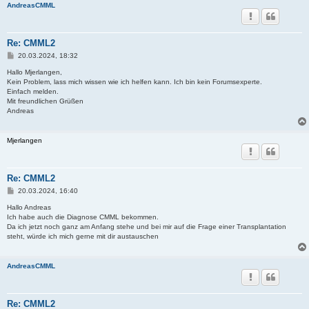
AndreasCMML
Re: CMML2
B
20.03.2024, 18:32
e
i
Hallo Mjerlangen,
t
Kein Problem, lass mich wissen wie ich helfen kann. Ich bin kein Forumsexperte.
r
Einfach melden.
a
Mit freundlichen Grüßen
g
Andreas
Mjerlangen
Re: CMML2
B
20.03.2024, 16:40
e
i
Hallo Andreas
t
Ich habe auch die Diagnose CMML bekommen.
r
Da ich jetzt noch ganz am Anfang stehe und bei mir auf die Frage einer Transplantation
a
steht, würde ich mich gerne mit dir austauschen
g
AndreasCMML
Re: CMML2