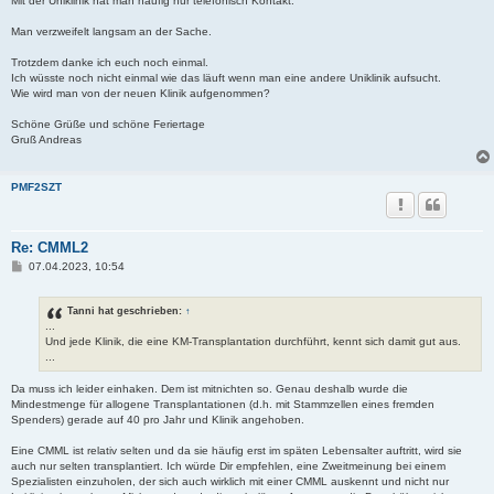
Mit der Uniklinik hat man häufig nur telefonisch Kontakt.
Man verzweifelt langsam an der Sache.
Trotzdem danke ich euch noch einmal.
Ich wüsste noch nicht einmal wie das läuft wenn man eine andere Uniklinik aufsucht.
Wie wird man von der neuen Klinik aufgenommen?
Schöne Grüße und schöne Feriertage
Gruß Andreas
PMF2SZT
Re: CMML2
B
07.04.2023, 10:54
e
i
t
Tanni hat geschrieben:
↑
r
...
a
Und jede Klinik, die eine KM-Transplantation durchführt, kennt sich damit gut aus.
g
...
Da muss ich leider einhaken. Dem ist mitnichten so. Genau deshalb wurde die
Mindestmenge für allogene Transplantationen (d.h. mit Stammzellen eines fremden
Spenders) gerade auf 40 pro Jahr und Klinik angehoben.
Eine CMML ist relativ selten und da sie häufig erst im späten Lebensalter auftritt, wird sie
auch nur selten transplantiert. Ich würde Dir empfehlen, eine Zweitmeinung bei einem
Spezialisten einzuholen, der sich auch wirklich mit einer CMML auskennt und nicht nur