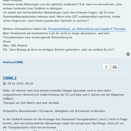
Hallo Andreas,
t
Kommen beide Meinungen aus der gleichen Institution? Evtl. kann es sinnvoll sein, eine
r
andere Institution bzw. Uniklinik zu befragen.
a
Ich würde den behandelnden Hämatologen nach den Kriterien fragen, die für eine
g
Stammzelltransplantation relevant sind. Wenn eine SZT unabwendbar erscheint, wurde
schon begonnen, nach einem passenden Spender zu suchen?
Weitere Informationen liefern die
Therapieleitlinien, zur Behandlung das Kapitel 6 Therapie.
Mein Verständnis als medizinicher Laie ist, nicht zu lange abzuwarten, weil eine
Transplantation eine anstrengende Behandlung ist.
Gruss
Niko, CML-Patient
PS.: Dein Beitrag ist doch im richtigen Bereich gelandent, oder wo wolltest Du hin?
AndreasCMML
CMML2
B
06.01.2023, 08:18
e
i
Hallo, ich möchte mich erst einmal vorstellen:(klappt irgendwie nicht in dem dafür
t
vorgesehenen Bereich) ich heiße Andreas bin 51 und lebe seit 2 Jahren mit der Diagnose
r
CMML2.
a
Therapie zur Zeit Watch and wait mit litalir.
g
Körperliche Beschwerden: Schwäche, Müdigkeit und Schmerzen im Becken.
In der Uniklinik bekam ich die Aussage das Stammzell Transplantation ( noch ) nicht in Frage
kommt, aber der behandelnde Hämatologe sagte mir auf genaue Nachfrage, dass ich um
die Transplantation nicht herum komme.