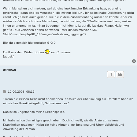
Wenn Menschen dich meiden, weil du eine leukämische Erkrankung hast, oder eine
psychische, dann sind es Menschen, die mir nur leid tun . Ich selbst habe Diskrimierung nicht
erlebt, ich grübele auch gerade, wie die in dem Zusammenhang aussehen könnte. Aber ich
erlebe natürlich auch, dass Menschen, die mich sehen, die STraßenseite wechseln, weil es
ihnen unangenehm ist, mir zu begegnen. Ich könnte ja auf die lapidare Frage, Hallo , wie
geht`s , aus versehen ehrlich antworten - stell dir das mal vor <IMG
SRC="modules/phpBB_14/images/smiles/icon_biggrin.gif">
Bist du eigentlich hier registiert G G ?
Gruß aus dem Wilden Süden
von Christiane
[addsig]
unknown
B
12.09.2008, 08:15
e
i
" wenn die kleinen Kerle nicht anerkennen, dass ich der Chef im Ring bin Trotzdem habe ich
t
ein starkes Krankheitsgefühl, Schmerzen usw."
r
a
Das ist so ungefähr so meine Lebensphilos.
g
Ich habe schon Jan einiges geschrieben. Doch ich weiß, wie die Ärzte auf seltene
Krankheiten reagieren. Habn sie keine Ahnung, mit Ignoranz und Überheblichkeit und
Abwertung der Person.