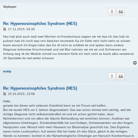
Skybayer
Re: Hypereosinophiles Syndrom (HES)
B
17.11.2015, 03:28
e
i
Hey hab jetzt auch seid zwei Wochen im Krankenhaus sagten sie mir das ich das hab ok
t
juckreiz hab ich noch was nen bisschen brummeln Ka ich fühle mich nicht mehr so schwer
r
krank wonach ich Angst habe das Ka vlt nicht so schlimm ist und später dann andere
a
Diagnose bekomme Knochenmark und viel Blut nahmen sie mir ab und Schmerzen am
g
Anfang weg vlt die Medizin schuld nur imoment fühle ich mich nicht so krank alles verwirrend
19 Spezialist da mal weiter schauen
teddy
Re: Hypereosinophiles Syndrom (HES)
B
15.10.2015, 13:58
e
i
Hallo,
t
gerade bei dieser sehr seltenen Krankheit kann so ein Forum viel helfen.
r
Bei mir wurde HES vor 2 Jahren diagnostiziert. Das war schon einmal sehr wichtig, weil die
a
richtige Diagnose nicht selbstverständlich ist und ich schon gehört habe, dass
g
Nichterkennen und vor allem die falsche Behandlung viel anrichten können. Auslöser war
allgemeines Unbehagen, Schwindelanfälle bis zum Kollaps, Schwarzwerden vor den Augen,
Hautjucken usw. Worauf mich mein Hausarzt zur Blutanalyse geschickt hat. Das Ergebnis
waren hohe Leukozythen. Auf seinen Rat hin hatte ich das Glück, gleich in die richtigen
Hände zu kommen, konkret in die Hämathologische Onkologie am Hanusch Krankenhaus in