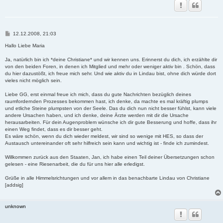
B
12.12.2008, 21:03
e
i
Hallo Liebe Maria
t
r
Ja, natürlich bin ich *deine Christiane* und wir kennen uns. Erinnerst du dich, ich erzählte dir
a
von den beiden Foren, in denen ich Mitglied und mehr oder weniger aktiv bin . Schön, dass
g
du hier dazustößt, ich freue mich sehr. Und wie aktiv du in Lindau bist, ohne dich würde dort
vieles nicht möglich sein.
Liebe GG, erst einmal freue ich mich, dass du gute Nachrichten bezüglich deines
raumfordernden Prozesses bekommen hast, ich denke, da machte es mal kräftig plumps
und etliche Steine plumpsten von der Seele. Das du dich nun nicht besser fühlst, kann viele
andere Ursachen haben, und ich denke, deine Ärzte werden mit dir die Ursache
herausarbeiten. Für dein Augenproblem wünsche ich dir gute Besserung und hoffe, dass ihr
einen Weg findet, dass es dir besser geht.
Es wäre schön, wenn du dich wieder meldest, wir sind so wenige mit HES, so dass der
Austausch untereinander oft sehr hilfreich sein kann und wichtig ist - finde ich zumindest.
Willkommen zurück aus den Staaten, Jan, ich habe einen Teil deiner Übersetzungen schon
gelesen - eine Riesenarbeit, die du für uns hier alle erledigst.
Grüße in alle Himmelsrichtungen und vor allem in das benachbarte Lindau von Christiane
[addsig]
unknown