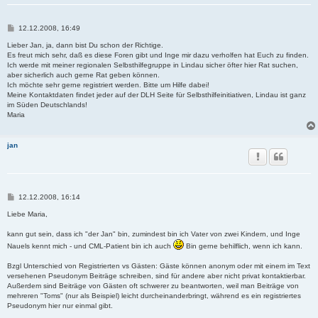
B
12.12.2008, 16:49
e
i
Lieber Jan, ja, dann bist Du schon der Richtige.
t
Es freut mich sehr, daß es diese Foren gibt und Inge mir dazu verholfen hat Euch zu finden.
r
Ich werde mit meiner regionalen Selbsthilfegruppe in Lindau sicher öfter hier Rat suchen,
a
aber sicherlich auch gerne Rat geben können.
g
Ich möchte sehr gerne registriert werden. Bitte um Hilfe dabei!
Meine Kontaktdaten findet jeder auf der DLH Seite für Selbsthilfeinitiativen, Lindau ist ganz
im Süden Deutschlands!
Maria
jan
B
12.12.2008, 16:14
e
i
Liebe Maria,
t
r
kann gut sein, dass ich "der Jan" bin, zumindest bin ich Vater von zwei Kindern, und Inge
a
Nauels kennt mich - und CML-Patient bin ich auch
Bin gerne behilflich, wenn ich kann.
g
Bzgl Unterschied von Registrierten vs Gästen: Gäste können anonym oder mit einem im Text
versehenen Pseudonym Beiträge schreiben, sind für andere aber nicht privat kontaktierbar.
Außerdem sind Beiträge von Gästen oft schwerer zu beantworten, weil man Beiträge von
mehreren "Toms" (nur als Beispiel) leicht durcheinanderbringt, während es ein registriertes
Pseudonym hier nur einmal gibt.