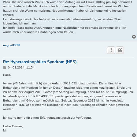
Wien. Die sind wirklich Profis. Ich wurde von Anfang an mit Glivec 100mg pro Tag behandelt
und ich habe auf die Medikation gleich gut angesprochen. Bereits nach wenigen Wochen
hatten sich die Werte normalisiert, Nebenwirkungen habe ich bis heute keine feststellen
können.
Laut Aussage des Arztes habe ich eine normale Lebenserwartung, muss aber Glivec
lebenslänglich nehmen.
Ich hoffe, dass meine Ausführungen gute Nachrichten für ebenfalls Betroffene sind. Ich
würde mich über andere Erfahrungen sehr freuen.
miguelBCN
Re: Hypereosinophiles Syndrom (HES)
B
04.03.2014, 11:54
e
i
Hallo,
t
r
bei mir (43 Jahre, männlich) wurde Anfang 2012 CEL diagnostiziert. Die anfängliche
a
Behandlung mit Kortison (in hohen Dosen) brachte leider nur einen kurzfristigen Erfolg und
g
ich nehme seit August 2012 Glivec (am Anfang 400mg/Tag, dann bis heute 100mg/Tag). Ich
bin allerdings auch FIP1L1-PDGFRα positiv getestet worden, aufgrund dessen eine
Behandlung mit Glivec wohl möglich war. Seit ca. November 2012 bin ich in kompletter
Remission, d.h. weder erhöhte Eosinophile noch das Fusionsgen konnten nachgewiesen
werden.
Ich stehe gerne für einen Erfahrungsaustausch zur Verfügung.
Liebe Grüsse,
M.