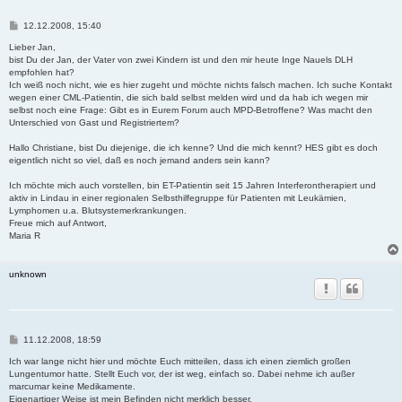
B
12.12.2008, 15:40
e
i
Lieber Jan,
t
bist Du der Jan, der Vater von zwei Kindern ist und den mir heute Inge Nauels DLH
r
empfohlen hat?
a
Ich weiß noch nicht, wie es hier zugeht und möchte nichts falsch machen. Ich suche Kontakt
g
wegen einer CML-Patientin, die sich bald selbst melden wird und da hab ich wegen mir
selbst noch eine Frage: Gibt es in Eurem Forum auch MPD-Betroffene? Was macht den
Unterschied von Gast und Registriertem?
Hallo Christiane, bist Du diejenige, die ich kenne? Und die mich kennt? HES gibt es doch
eigentlich nicht so viel, daß es noch jemand anders sein kann?
Ich möchte mich auch vorstellen, bin ET-Patientin seit 15 Jahren Interferontherapiert und
aktiv in Lindau in einer regionalen Selbsthilfegruppe für Patienten mit Leukämien,
Lymphomen u.a. Blutsystemerkrankungen.
Freue mich auf Antwort,
Maria R
unknown
B
11.12.2008, 18:59
e
i
Ich war lange nicht hier und möchte Euch mitteilen, dass ich einen ziemlich großen
t
Lungentumor hatte. Stellt Euch vor, der ist weg, einfach so. Dabei nehme ich außer
r
marcumar keine Medikamente.
a
Eigenartiger Weise ist mein Befinden nicht merklich besser.