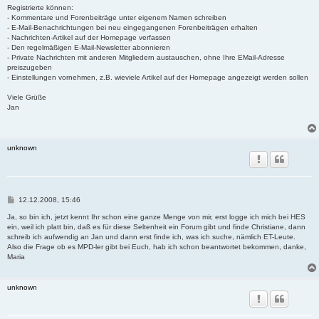
Registrierte können:
- Kommentare und Forenbeiträge unter eigenem Namen schreiben
- E-Mail-Benachrichtungen bei neu eingegangenen Forenbeiträgen erhalten
- Nachrichten-Artikel auf der Homepage verfassen
- Den regelmäßigen E-Mail-Newsletter abonnieren
- Private Nachrichten mit anderen Mitgliedern austauschen, ohne Ihre EMail-Adresse
preiszugeben
- Einstellungen vornehmen, z.B. wieviele Artikel auf der Homepage angezeigt werden sollen
Viele Grüße
Jan
unknown
B
12.12.2008, 15:46
e
i
Ja, so bin ich, jetzt kennt Ihr schon eine ganze Menge von mir, erst logge ich mich bei HES
t
ein, weil ich platt bin, daß es für diese Seltenheit ein Forum gibt und finde Christiane, dann
r
schreib ich aufwendig an Jan und dann erst finde ich, was ich suche, nämlich ET-Leute.
a
Also die Frage ob es MPD-ler gibt bei Euch, hab ich schon beantwortet bekommen, danke,
g
Maria
unknown