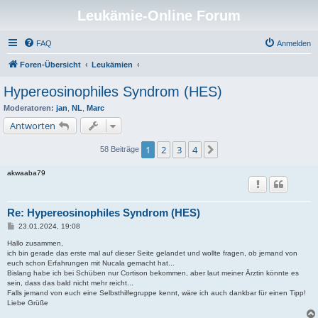
Leukämie-Online Forum
FAQ
Anmelden
Foren-Übersicht
Leukämien
Hypereosinophiles Syndrom (HES)
Moderatoren:
jan
,
NL
,
Marc
Antworten
1
2
3
4
Nächste
58 Beiträge
akwaaba79
Re: Hypereosinophiles Syndrom (HES)
B
23.01.2024, 19:08
e
i
Hallo zusammen,
t
ich bin gerade das erste mal auf dieser Seite gelandet und wollte fragen, ob jemand von
r
euch schon Erfahrungen mit Nucala gemacht hat...
a
Bislang habe ich bei Schüben nur Cortison bekommen, aber laut meiner Ärztin könnte es
g
sein, dass das bald nicht mehr reicht...
Falls jemand von euch eine Selbsthilfegruppe kennt, wäre ich auch dankbar für einen Tipp!
Liebe Grüße