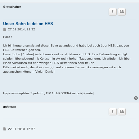
Grafschafter
Unser Sohn leidet an HES
B
27.02.2014, 22:32
e
i
Hallo !
t
r
ich bin heute erstmals auf dieser Seite gelandet und habe bei euch über HES, bzw. von
a
HES-Betroffenen gelesen.
g
Unser Sohn (7 Jahre) leidet bereits seit ca. 4 Jahren an HES. Eine Behandlung erfolgt
seitdem überwiegend mit Kortison in tlw. recht hohen Tagesmengen. Ich würde mich über
einen Austausch mit den wenigen HES-Betroffenen sehr freuen.
Bitte meldet euch, damit wir uns ggf. auf anderen Kommunikationswegen mit euch
austauschen können. Vielen Dank !
Hypereosinophiles Syndrom , FIP 1L1/PDGFRA negativ[/quote]
unknown
B
22.01.2010, 15:57
e
i