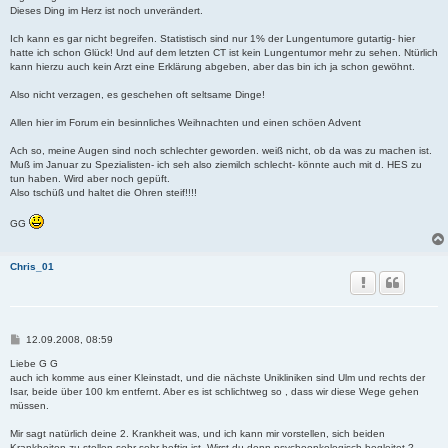
g
Dieses Ding im Herz ist noch unverändert.
Ich kann es gar nicht begreifen. Statistisch sind nur 1% der Lungentumore gutartig- hier
hatte ich schon Glück! Und auf dem letzten CT ist kein Lungentumor mehr zu sehen. Ntürlich
kann hierzu auch kein Arzt eine Erklärung abgeben, aber das bin ich ja schon gewöhnt.
Also nicht verzagen, es geschehen oft seltsame Dinge!
Allen hier im Forum ein besinnliches Weihnachten und einen schöen Advent
Ach so, meine Augen sind noch schlechter geworden. weiß nicht, ob da was zu machen ist.
Muß im Januar zu Spezialisten- ich seh also ziemilch schlecht- könnte auch mit d. HES zu
tun haben. Wird aber noch gepüft.
Also tschüß und haltet die Ohren steif!!!!
GG
Chris_01
B
12.09.2008, 08:59
e
i
Liebe G G
t
auch ich komme aus einer Kleinstadt, und die nächste Unikliniken sind Ulm und rechts der
r
Isar, beide über 100 km entfernt. Aber es ist schlichtweg so , dass wir diese Wege gehen
a
müssen.
g
Mir sagt natürlich deine 2. Krankheit was, und ich kann mir vorstellen, sich beiden
Krankheiten zu stellen sehr sehr heftig ist. Wirst du denn psychoonkologisch begleitet ?