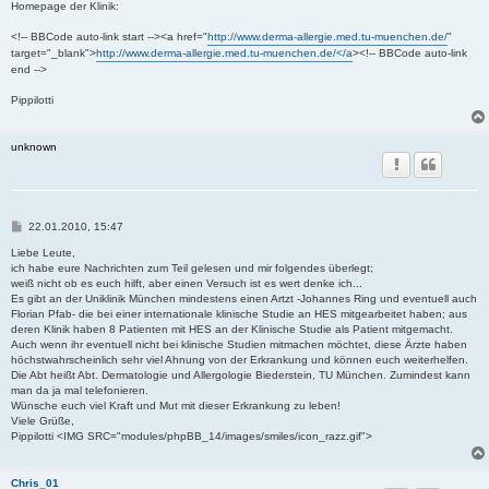
t
Homepage der Klinik:
r
a
<!-- BBCode auto-link start --><a href="
http://www.derma-allergie.med.tu-muenchen.de/
"
g
target="_blank">
http://www.derma-allergie.med.tu-muenchen.de/</a
><!-- BBCode auto-link
end -->
Pippilotti
unknown
B
22.01.2010, 15:47
e
i
Liebe Leute,
t
ich habe eure Nachrichten zum Teil gelesen und mir folgendes überlegt;
r
weiß nicht ob es euch hilft, aber einen Versuch ist es wert denke ich...
a
Es gibt an der Uniklinik München mindestens einen Artzt -Johannes Ring und eventuell auch
g
Florian Pfab- die bei einer internationale klinische Studie an HES mitgearbeitet haben; aus
deren Klinik haben 8 Patienten mit HES an der Klinische Studie als Patient mitgemacht.
Auch wenn ihr eventuell nicht bei klinische Studien mitmachen möchtet, diese Ärzte haben
höchstwahrscheinlich sehr viel Ahnung von der Erkrankung und können euch weiterhelfen.
Die Abt heißt Abt. Dermatologie und Allergologie Biederstein, TU München. Zumindest kann
man da ja mal telefonieren.
Wünsche euch viel Kraft und Mut mit dieser Erkrankung zu leben!
Viele Grüße,
Pippilotti <IMG SRC="modules/phpBB_14/images/smiles/icon_razz.gif">
Chris_01