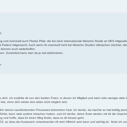
t;
g und eventuell auch Florian Pfab- die bei einer internationale klinische Studie an HES mitgearb
s Patient mitgemacht. Auch wenn ihr eventuell nicht bei klinische Studien mitmachen möchtet, di
 können euch weiterhelfen.
chen. Zumindest kann man da ja mal telefonieren.
">
du dich, ich erzählte dir von den beiden Foren, in denen ich Mitglied und mehr oder weniger aktiv 
 bist, ohne dich würde dort vieles nicht möglich sein.
glich deines raumfordernden Prozesses bekommen hast, ich denke, da machte es mal kräftig plu
 fühlst, kann viele andere Ursachen haben, und ich denke, deine Ärzte werden mit dir die Ursach
 und hoffe, dass ihr einen Weg findet, dass es dir besser geht.
, so dass der Austausch untereinander oft sehr hilfreich sein kann und wichtig ist - finde ich zu