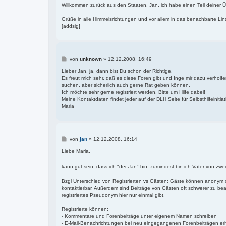
Willkommen zurück aus den Staaten, Jan, ich habe einen Teil deiner Üb
Grüße in alle Himmelsrichtungen und vor allem in das benachbarte Lin
[addsig]
B
von
unknown
»
12.12.2008, 16:49
e
i
Lieber Jan, ja, dann bist Du schon der Richtige.
t
Es freut mich sehr, daß es diese Foren gibt und Inge mir dazu verholfe
r
suchen, aber sicherlich auch gerne Rat geben können.
a
Ich möchte sehr gerne registriert werden. Bitte um Hilfe dabei!
g
Meine Kontaktdaten findet jeder auf der DLH Seite für Selbsthilfeiniti
Maria
B
von
jan
»
12.12.2008, 16:14
e
i
Liebe Maria,
t
r
kann gut sein, dass ich "der Jan" bin, zumindest bin ich Vater von zw
a
g
Bzgl Unterschied von Registrierten vs Gästen: Gäste können anonym o
kontaktierbar. Außerdem sind Beiträge von Gästen oft schwerer zu bean
registriertes Pseudonym hier nur einmal gibt.
Registrierte können:
- Kommentare und Forenbeiträge unter eigenem Namen schreiben
- E-Mail-Benachrichtungen bei neu eingegangenen Forenbeiträgen er