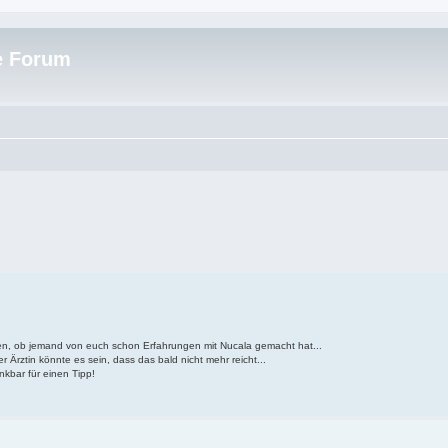
e Forum
agen, ob jemand von euch schon Erfahrungen mit Nucala gemacht hat...
Ärztin könnte es sein, dass das bald nicht mehr reicht...
nkbar für einen Tipp!