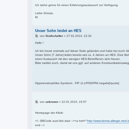
Ich stehe gerne für einen Erfahrungsaustausch zur Verfügung.
Liebe Grüsse,
M.
Unser Sohn leidet an HES
B
von
Grafschafter
»
27.02.2014, 22:32
e
i
Hallo !
t
r
ich bin heute erstmals auf dieser Seite gelandet und habe bei euch 
a
Unser Sohn (7 Jahre) leidet bereits seit ca. 4 Jahren an HES. Eine B
g
einen Austausch mit den wenigen HES-Betroffenen sehr freuen.
Bitte meldet euch, damit wir uns ggf. auf anderen Kommunikationswe
Hypereosinophiles Syndrom , FIP 1L1/PDGFRA negativ[/quote]
B
von
unknown
»
22.01.2010, 15:57
e
i
t
Homepage der Klinik:
r
a
<!-- BBCode auto-link start --><a href="
http://www.derma-allergie.med
g
end -->