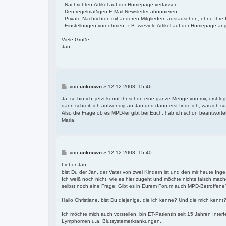
- Nachrichten-Artikel auf der Homepage verfassen
- Den regelmäßigen E-Mail-Newsletter abonnieren
- Private Nachrichten mit anderen Mitgliedern austauschen, ohne Ihr
- Einstellungen vornehmen, z.B. wieviele Artikel auf der Homepage an
Viele Grüße
Jan
B
von
unknown
»
12.12.2008, 15:46
e
i
Ja, so bin ich, jetzt kennt Ihr schon eine ganze Menge von mir, erst log
t
dann schreib ich aufwendig an Jan und dann erst finde ich, was ich s
r
Also die Frage ob es MPD-ler gibt bei Euch, hab ich schon beantwor
a
Maria
g
B
von
unknown
»
12.12.2008, 15:40
e
i
Lieber Jan,
t
bist Du der Jan, der Vater von zwei Kindern ist und den mir heute In
r
Ich weiß noch nicht, wie es hier zugeht und möchte nichts falsch mac
a
selbst noch eine Frage: Gibt es in Eurem Forum auch MPD-Betroffen
g
Hallo Christiane, bist Du diejenige, die ich kenne? Und die mich kenn
Ich möchte mich auch vorstellen, bin ET-Patientin seit 15 Jahren Interf
Lymphomen u.a. Blutsystemerkrankungen.