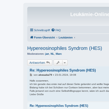
Leukämie-Onlin
Schnellzugriff
FAQ
Foren-Übersicht
Leukämien
Hypereosinophiles Syndrom (HES)
Moderatoren:
jan
,
NL
,
Marc
Antworten
Re: Hypereosinophiles Syndrom (HES)
B
von
akwaaba79
»
23.01.2024, 19:08
e
i
Hallo zusammen,
t
ich bin gerade das erste mal auf dieser Seite gelandet und wollte fr
r
Bislang habe ich bei Schüben nur Cortison bekommen, aber laut meiner 
a
Falls jemand von euch eine Selbsthilfegruppe kennt, wäre ich auch da
g
Liebe Grüße
Re: Hypereosinophiles Syndrom (HES)