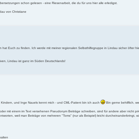
ersetzungen schon gelesen - eine Riesenarbeit, die du für uns hier alle erledigst.
dau von Christiane
n hat Euch zu finden. Ich werde mit meiner regionalen Selbsthilfegruppe in Lindau sicher öfter hi
ativen, Lindau ist ganz im Süden Deutschlands!
ei Kindern, und Inge Nauels kennt mich - und CML-Patient bin ich auch
Bin gerne behilflich, w
der mit einem im Text versehenen Pseudonym Beiträge schreiben, sind für andere aber nicht pri
tworten, weil man Beiträge von mehreren "Toms" (nur als Beispiel) leicht durcheinanderbringt, 
halten