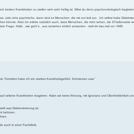
 sich beiden Krankheiten zu stellen sehr sehr heftig ist. Wirst du denn psychoonkologisch begleitet
 oder eine psychische, dann sind es Menschen, die mir nur leid tun . Ich selbst habe Diskrimie
en könnte. Aber ich erlebe natürlich auch, dass Menschen, die mich sehen, die STraßenseite we
re Frage, Hallo , wie geht`s , aus versehen ehrlich antworten - stell dir das mal vor <IMG
 bin Trotzdem habe ich ein starkes Krankheitsgefühl, Schmerzen usw."
 auf seltene Krankheiten reagieren. Habn sie keine Ahnung, mit Ignoranz und Überheblichkeit u
eiß was Diskreminierung ist.
it hehören.
ehren.
de auch in einer Fachklinik,