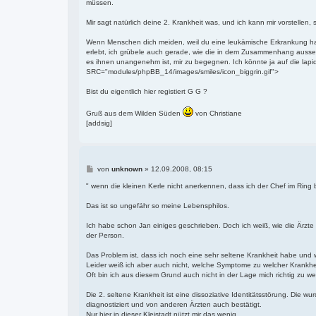
müssen.
a
g
Mir sagt natürlich deine 2. Krankheit was, und ich kann mir vorstellen,
Wenn Menschen dich meiden, weil du eine leukämische Erkrankung hast,
erlebt, ich grübele auch gerade, wie die in dem Zusammenhang ausseh
es ihnen unangenehm ist, mir zu begegnen. Ich könnte ja auf die lapida
SRC="modules/phpBB_14/images/smiles/icon_biggrin.gif">
Bist du eigentlich hier registiert G G ?
Gruß aus dem Wilden Süden
von Christiane
[addsig]
B
von
unknown
»
12.09.2008, 08:15
e
i
" wenn die kleinen Kerle nicht anerkennen, dass ich der Chef im Ring
t
r
Das ist so ungefähr so meine Lebensphilos.
a
g
Ich habe schon Jan einiges geschrieben. Doch ich weiß, wie die Ärzte
der Person.
Das Problem ist, dass ich noch eine sehr seltene Krankheit habe und w
Leider weiß ich aber auch nicht, welche Symptome zu welcher Krankhe
Oft bin ich aus diesem Grund auch nicht in der Lage mich richtig zu w
Die 2. seltene Krankheit ist eine dissoziative Identitätsstörung. Die wur
diagnostiziert und von anderen Ärzten auch bestätigt.
Nur hier in dieser Kleistadt nützt mir das wenig..