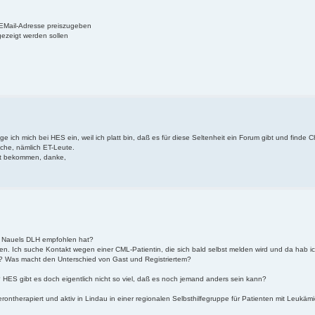
e EMail-Adresse preiszugeben
gezeigt werden sollen
ge ich mich bei HES ein, weil ich platt bin, daß es für diese Seltenheit ein Forum gibt und finde Ch
uche, nämlich ET-Leute.
tet bekommen, danke,
ge Nauels DLH empfohlen hat?
hen. Ich suche Kontakt wegen einer CML-Patientin, die sich bald selbst melden wird und da hab i
e? Was macht den Unterschied von Gast und Registriertem?
t? HES gibt es doch eigentlich nicht so viel, daß es noch jemand anders sein kann?
erontherapiert und aktiv in Lindau in einer regionalen Selbsthilfegruppe für Patienten mit Leukäm