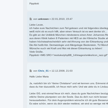
Pippilotti
B
von
unknown
»
22.01.2010, 15:47
e
i
Liebe Leute,
t
ich habe eure Nachrichten zum Teil gelesen und mir folgendes überleg
r
weiß nicht ob es euch hilft, aber einen Versuch ist es wert denke ich...
a
Es gibt an der Uniklinik München mindestens einen Artzt -Johannes Rin
g
aus deren Klinik haben 8 Patienten mit HES an der Klinische Studie al
haben höchstwahrscheinlich sehr viel Ahnung von der Erkrankung und
Die Abt heißt Abt. Dermatologie und Allergologie Biederstein, TU Mün
Wünsche euch viel Kraft und Mut mit dieser Erkrankung zu leben!
Viele Grüße,
Pippilotti <IMG SRC="modules/phpBB_14/images/smiles/icon_razz.gif
B
von
Chris_01
»
12.12.2008, 21:03
e
i
Hallo Liebe Maria
t
r
Ja, natürlich bin ich *deine Christiane* und wir kennen uns. Erinnerst 
a
dass du hier dazustößt, ich freue mich sehr. Und wie aktiv du in Lindau
g
Liebe GG, erst einmal freue ich mich, dass du gute Nachrichten bezü
etliche Steine plumpsten von der Seele. Das du dich nun nicht besser
herausarbeiten. Für dein Augenproblem wünsche ich dir gute Besserung
Es wäre schön, wenn du dich wieder meldest, wir sind so wenige mit HES