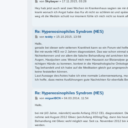
B
von
Skybayer
»
17.11.2015, 03:28
e
i
Hey hab jetzt auch seid zwei Wochen im Krankenhaus sagten sie mir d
t
krank wonach ich Angst habe das Ka vlt nicht so schlimm ist und s
r
weg vlt die Medizin schuld nur imoment fühle ich mich nicht so krank a
a
g
Re: Hypereosinophiles Syndrom (HES)
B
von
teddy
»
15.10.2015, 13:58
e
i
Hallo,
t
gerade bei dieser sehr seltenen Krankheit kann so ein Forum viel helf
r
Bei mir wurde HES vor 2 Jahren diagnostiziert. Das war schon einmal se
a
Nichterkennen und vor allem die falsche Behandlung viel anrichten 
g
Augen, Hautjucken usw. Worauf mich mein Hausarzt zur Blutanalyse ges
richtigen Hände zu kommen, konkret in die Hämathologische Onkologie
Tag behandelt und ich habe auf die Medikation gleich gut angesproch
keine feststellen können.
Laut Aussage des Arztes habe ich eine normale Lebenserwartung, mus
Ich hoffe, dass meine Ausführungen gute Nachrichten für ebenfalls Be
Re: Hypereosinophiles Syndrom (HES)
B
von
miguelBCN
»
04.03.2014, 11:54
e
i
Hallo,
t
r
bei mir (43 Jahre, männlich) wurde Anfang 2012 CEL diagnostiziert. Die
a
nehme seit August 2012 Glivec (am Anfang 400mg/Tag, dann bis heute
g
Behandlung mit Glivec wohl möglich war. Seit ca. November 2012 bin 
werden.