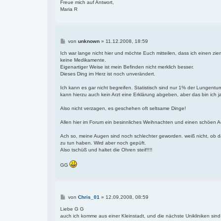
Freue mich auf Antwort,
Maria R
B
von
unknown
»
11.12.2008, 18:59
e
i
Ich war lange nicht hier und möchte Euch mitteilen, dass ich einen zi
t
keine Medikamente.
r
Eigenartiger Weise ist mein Befinden nicht merklich besser.
a
Dieses Ding im Herz ist noch unverändert.
g
Ich kann es gar nicht begreifen. Statistisch sind nur 1% der Lungentu
kann hierzu auch kein Arzt eine Erklärung abgeben, aber das bin ich 
Also nicht verzagen, es geschehen oft seltsame Dinge!
Allen hier im Forum ein besinnliches Weihnachten und einen schöen 
Ach so, meine Augen sind noch schlechter geworden. weiß nicht, ob da
zu tun haben. Wird aber noch gepüft.
Also tschüß und haltet die Ohren steif!!!!
GG
B
von
Chris_01
»
12.09.2008, 08:59
e
i
Liebe G G
t
auch ich komme aus einer Kleinstadt, und die nächste Unikliniken sind
r