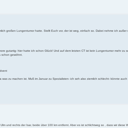
emlich großen Lungentumor hatte. Stellt Euch vor, der ist weg, einfach so. Dabei nehme ich auße
more gutartig- hier hatte ich schon Glück! Und auf dem letzten CT ist kein Lungentumor mehr zu s
ja schon gewöhnt.
Advent
 was zu machen ist. Muß im Januar zu Spezialisten- ich seh also ziemilch schlecht- könnte auch
 Ulm und rechts der Isar, beide über 100 km entfernt. Aber es ist schlichtweg so , dass wir dies