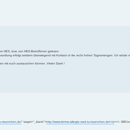
über HES, bzw. von HES-Betroffenen gelesen.
ehandlung erfolgt seitdem überwiegend mit Kortison in tlw. recht hohen Tagesmengen. Ich würde 
gen mit euch austauschen können. Vielen Dank !
.tu-muenchen.de/
" target="_blank">
http://www.derma-allergie.med.tu-muenchen.de/</a
><!-- BBCod