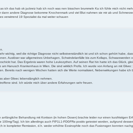
as ich das hab ok juckreiz hab ich noch was nen bisschen brummeln Ka ich fühle mich nicht meh
päter dann andere Diagnose bekomme Knochenmark und viel Blut nahmen sie mir ab und Schmerz
lles verwirrend 19 Spezialist da mal weiter schauen
en.
hr wichtig, weil die richtige Diagnose nicht selbstverständlich ist und ich schon gehört habe, das
können. Auslöser war allgemeines Unbehagen, Schwindelanfälle bis zum Kollaps, Schwarzwerden v
chickt hat. Das Ergebnis waren hohe Leukozythen. Auf seinen Rat hin hatte ich das Glück, gleic
 am Hanusch Krankenhaus in Wien. Die sind wirklich Profis. Ich wurde von Anfang an mit Glivec
en. Bereits nach wenigen Wochen hatten sich die Werte normalisiert, Nebenwirkungen habe ich 
s aber Glivec lebenslänglich nehmen.
troffene sind. Ich würde mich über andere Erfahrungen sehr freuen.
 anfängliche Behandlung mit Kortison (in hohen Dosen) brachte leider nur einen kurzfristigen Erf
 100mg/Tag). Ich bin allerdings auch FIP1L1-PDGFRα positiv getestet worden, aufgrund dessen
ich in kompletter Remission, d.h. weder erhöhte Eosinophile noch das Fusionsgen konnten nach