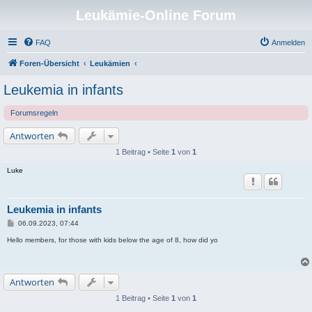
Leukämie-Online Forum
FAQ
Anmelden
Foren-Übersicht
Leukämien
Leukemia in infants
Forumsregeln
Antworten
1 Beitrag • Seite
1
von
1
Luke
Leukemia in infants
B
06.09.2023, 07:44
e
i
Hello members, for those with kids below the age of 8, how did yo
t
r
a
g
Antworten
1 Beitrag • Seite
1
von
1