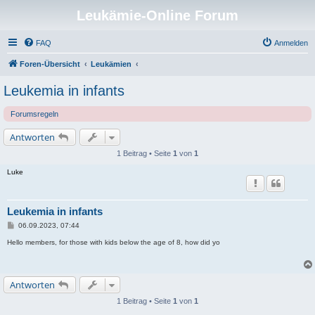
Leukämie-Online Forum
FAQ
Anmelden
Foren-Übersicht
Leukämien
Leukemia in infants
Forumsregeln
Antworten
1 Beitrag • Seite
1
von
1
Luke
Leukemia in infants
B
06.09.2023, 07:44
e
i
Hello members, for those with kids below the age of 8, how did yo
t
r
a
g
Antworten
1 Beitrag • Seite
1
von
1