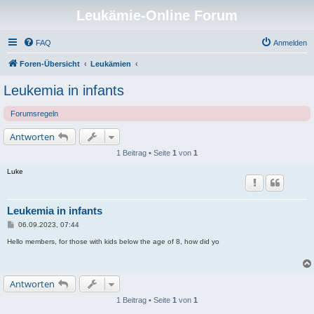
Leukämie-Online Forum
FAQ
Anmelden
Foren-Übersicht
Leukämien
Leukemia in infants
Forumsregeln
Antworten
1 Beitrag • Seite
1
von
1
Luke
Leukemia in infants
B
06.09.2023, 07:44
e
i
Hello members, for those with kids below the age of 8, how did yo
t
r
a
g
Antworten
1 Beitrag • Seite
1
von
1