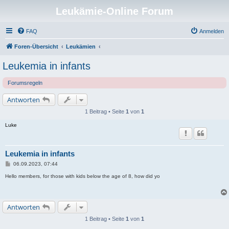
Leukämie-Online Forum
FAQ
Anmelden
Foren-Übersicht
Leukämien
Leukemia in infants
Forumsregeln
Antworten
1 Beitrag • Seite
1
von
1
Luke
Leukemia in infants
B
06.09.2023, 07:44
e
i
Hello members, for those with kids below the age of 8, how did yo
t
r
a
g
Antworten
1 Beitrag • Seite
1
von
1