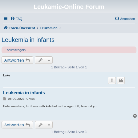
Leukämie-Online Forum
FAQ
Anmelden
Foren-Übersicht
Leukämien
Leukemia in infants
Forumsregeln
Antworten
1 Beitrag • Seite
1
von
1
Luke
Leukemia in infants
B
06.09.2023, 07:44
e
i
Hello members, for those with kids below the age of 8, how did yo
t
r
a
g
Antworten
1 Beitrag • Seite
1
von
1