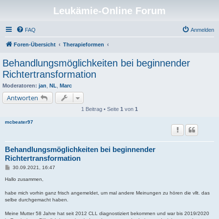
Leukämie-Online Forum
FAQ
Anmelden
Foren-Übersicht
Therapieformen
Behandlungsmöglichkeiten bei beginnender
Richtertransformation
Moderatoren:
jan
,
NL
,
Marc
Antworten
1 Beitrag • Seite
1
von
1
mcbeater97
Behandlungsmöglichkeiten bei beginnender
Richtertransformation
B
30.09.2021, 16:47
e
i
Hallo zusammen,
t
r
habe mich vorhin ganz frisch angemeldet, um mal andere Meinungen zu hören die vllt. das
a
selbe durchgemacht haben.
g
Meine Mutter 58 Jahre hat seit 2012 CLL diagnostiziert bekommen und war bis 2019/2020