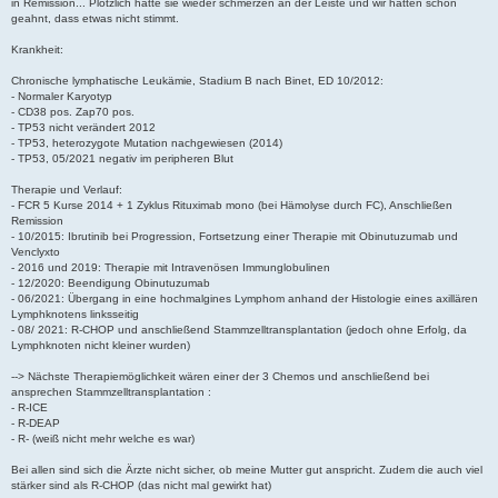
in Remission... Plötzlich hatte sie wieder schmerzen an der Leiste und wir hatten schon
geahnt, dass etwas nicht stimmt.
Krankheit:
Chronische lymphatische Leukämie, Stadium B nach Binet, ED 10/2012:
- Normaler Karyotyp
- CD38 pos. Zap70 pos.
- TP53 nicht verändert 2012
- TP53, heterozygote Mutation nachgewiesen (2014)
- TP53, 05/2021 negativ im peripheren Blut
Therapie und Verlauf:
- FCR 5 Kurse 2014 + 1 Zyklus Rituximab mono (bei Hämolyse durch FC), Anschließen
Remission
- 10/2015: Ibrutinib bei Progression, Fortsetzung einer Therapie mit Obinutuzumab und
Venclyxto
- 2016 und 2019: Therapie mit Intravenösen Immunglobulinen
- 12/2020: Beendigung Obinutuzumab
- 06/2021: Übergang in eine hochmalgines Lymphom anhand der Histologie eines axillären
Lymphknotens linksseitig
- 08/ 2021: R-CHOP und anschließend Stammzelltransplantation (jedoch ohne Erfolg, da
Lymphknoten nicht kleiner wurden)
--> Nächste Therapiemöglichkeit wären einer der 3 Chemos und anschließend bei
ansprechen Stammzelltransplantation :
- R-ICE
- R-DEAP
- R- (weiß nicht mehr welche es war)
Bei allen sind sich die Ärzte nicht sicher, ob meine Mutter gut anspricht. Zudem die auch viel
stärker sind als R-CHOP (das nicht mal gewirkt hat)