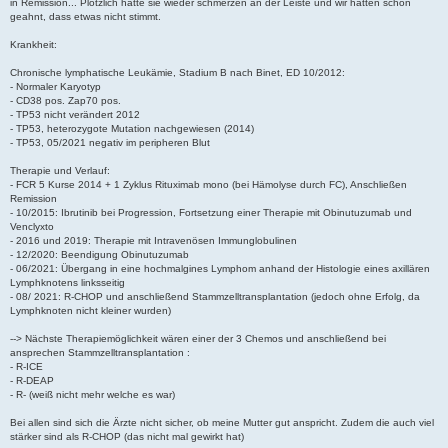
in Remission... Plötzlich hatte sie wieder schmerzen an der Leiste und wir hatten schon
geahnt, dass etwas nicht stimmt.
Krankheit:
Chronische lymphatische Leukämie, Stadium B nach Binet, ED 10/2012:
- Normaler Karyotyp
- CD38 pos. Zap70 pos.
- TP53 nicht verändert 2012
- TP53, heterozygote Mutation nachgewiesen (2014)
- TP53, 05/2021 negativ im peripheren Blut
Therapie und Verlauf:
- FCR 5 Kurse 2014 + 1 Zyklus Rituximab mono (bei Hämolyse durch FC), Anschließen
Remission
- 10/2015: Ibrutinib bei Progression, Fortsetzung einer Therapie mit Obinutuzumab und
Venclyxto
- 2016 und 2019: Therapie mit Intravenösen Immunglobulinen
- 12/2020: Beendigung Obinutuzumab
- 06/2021: Übergang in eine hochmalgines Lymphom anhand der Histologie eines axillären
Lymphknotens linksseitig
- 08/ 2021: R-CHOP und anschließend Stammzelltransplantation (jedoch ohne Erfolg, da
Lymphknoten nicht kleiner wurden)
--> Nächste Therapiemöglichkeit wären einer der 3 Chemos und anschließend bei
ansprechen Stammzelltransplantation :
- R-ICE
- R-DEAP
- R- (weiß nicht mehr welche es war)
Bei allen sind sich die Ärzte nicht sicher, ob meine Mutter gut anspricht. Zudem die auch viel
stärker sind als R-CHOP (das nicht mal gewirkt hat)