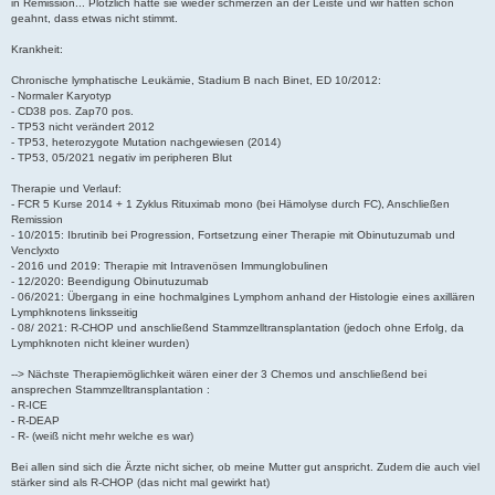
in Remission... Plötzlich hatte sie wieder schmerzen an der Leiste und wir hatten schon
geahnt, dass etwas nicht stimmt.
Krankheit:
Chronische lymphatische Leukämie, Stadium B nach Binet, ED 10/2012:
- Normaler Karyotyp
- CD38 pos. Zap70 pos.
- TP53 nicht verändert 2012
- TP53, heterozygote Mutation nachgewiesen (2014)
- TP53, 05/2021 negativ im peripheren Blut
Therapie und Verlauf:
- FCR 5 Kurse 2014 + 1 Zyklus Rituximab mono (bei Hämolyse durch FC), Anschließen
Remission
- 10/2015: Ibrutinib bei Progression, Fortsetzung einer Therapie mit Obinutuzumab und
Venclyxto
- 2016 und 2019: Therapie mit Intravenösen Immunglobulinen
- 12/2020: Beendigung Obinutuzumab
- 06/2021: Übergang in eine hochmalgines Lymphom anhand der Histologie eines axillären
Lymphknotens linksseitig
- 08/ 2021: R-CHOP und anschließend Stammzelltransplantation (jedoch ohne Erfolg, da
Lymphknoten nicht kleiner wurden)
--> Nächste Therapiemöglichkeit wären einer der 3 Chemos und anschließend bei
ansprechen Stammzelltransplantation :
- R-ICE
- R-DEAP
- R- (weiß nicht mehr welche es war)
Bei allen sind sich die Ärzte nicht sicher, ob meine Mutter gut anspricht. Zudem die auch viel
stärker sind als R-CHOP (das nicht mal gewirkt hat)