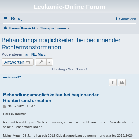
Leukämie-Online Forum
FAQ
Anmelden
Foren-Übersicht
Therapieformen
Behandlungsmöglichkeiten bei beginnender
Richtertransformation
Moderatoren:
jan
,
NL
,
Marc
Antworten
1 Beitrag • Seite
1
von
1
mcbeater97
Behandlungsmöglichkeiten bei beginnender
Richtertransformation
B
30.09.2021, 16:47
e
i
Hallo zusammen,
t
r
habe mich vorhin ganz frisch angemeldet, um mal andere Meinungen zu hören die vllt. das
a
selbe durchgemacht haben.
g
Meine Mutter 58 Jahre hat seit 2012 CLL diagnostiziert bekommen und war bis 2019/2020