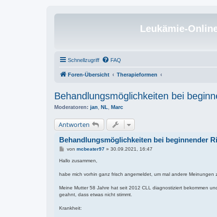
Leukämie-Onlin
Schnellzugriff
FAQ
Foren-Übersicht
Therapieformen
Behandlungsmöglichkeiten bei beginn
Moderatoren:
jan
,
NL
,
Marc
Antworten
Behandlungsmöglichkeiten bei beginnender Ri
B
von
mcbeater97
»
30.09.2021, 16:47
e
i
Hallo zusammen,
t
r
habe mich vorhin ganz frisch angemeldet, um mal andere Meinungen z
a
g
Meine Mutter 58 Jahre hat seit 2012 CLL diagnostiziert bekommen und 
geahnt, dass etwas nicht stimmt.
Krankheit: