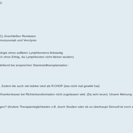
2:
C), Anschließen Remission
 Obinutuzumab und Venclyxto
gie eines axillären Lymphknotens linksseitig
h ohne Erfolg, da Lymphknoten nicht kleiner wurden)
ießend bei ansprechen Stammzelltransplantation :
t. Zudem die auch viel stärker sind als R-CHOP (das nicht mal gewirkt hat)
e Krankenkasse bei Richtertransformation nicht zugelassen wird. (Da sehr teuer). Unsere Meinung i
n? (Andere Therapiemöglichkeiten z.B. durch Studien oder ob es überhaupt Sinnvoll ist noch e