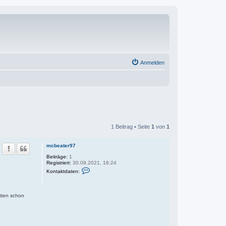
Anmelden
1 Beitrag • Seite
1
von
1
mcbeater97
Beiträge:
1
Registriert:
30.09.2021, 16:24
K
Kontaktdaten:
o
n
t
a
atten schon
k
t
d
a
t