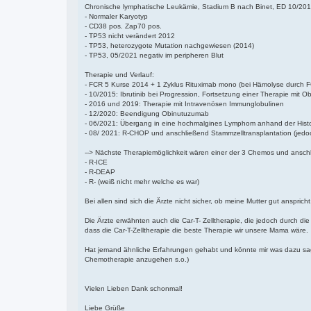
Chronische lymphatische Leukämie, Stadium B nach Binet, ED 10/201
- Normaler Karyotyp
- CD38 pos. Zap70 pos.
- TP53 nicht verändert 2012
- TP53, heterozygote Mutation nachgewiesen (2014)
- TP53, 05/2021 negativ im peripheren Blut
Therapie und Verlauf:
- FCR 5 Kurse 2014 + 1 Zyklus Rituximab mono (bei Hämolyse durch F
- 10/2015: Ibrutinib bei Progression, Fortsetzung einer Therapie mit
- 2016 und 2019: Therapie mit Intravenösen Immunglobulinen
- 12/2020: Beendigung Obinutuzumab
- 06/2021: Übergang in eine hochmalgines Lymphom anhand der Histolo
- 08/ 2021: R-CHOP und anschließend Stammzelltransplantation (jedoc
--> Nächste Therapiemöglichkeit wären einer der 3 Chemos und anschl
- R-ICE
- R-DEAP
- R- (weiß nicht mehr welche es war)
Bei allen sind sich die Ärzte nicht sicher, ob meine Mutter gut ansprich
Die Ärzte erwähnten auch die Car-T- Zelltherapie, die jedoch durch di
dass die Car-T-Zelltherapie die beste Therapie wir unsere Mama wäre.
Hat jemand ähnliche Erfahrungen gehabt und könnte mir was dazu sage
Chemotherapie anzugehen s.o.)
Vielen Lieben Dank schonmal!
Liebe Grüße