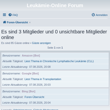
Leukämie-Online Forum
FAQ
Anmelden
Foren-Übersicht
Es sind 3 Mitglieder und 0 unsichtbare Mitglieder
online
Es sind 85 Gäste online •
Gäste anzeigen
Seite
1
von
1
Benutzername
Amazon [Bot]
Aktuelle Tätigkeit
Liest Thema in Chronische Lymphatische Leukämie (CLL)
Letzte Aktualisierung
07.08.2026, 20:08
Benutzername
Google [Bot]
Aktuelle Tätigkeit
Liest Thema in Transplantation
Letzte Aktualisierung
07.08.2026, 20:03
Benutzername
Bing [Bot]
Aktuelle Tätigkeit
Foren-Übersicht
Letzte Aktualisierung
07.08.2026, 20:04
Legende:
Administratoren
,
Globale Moderatoren