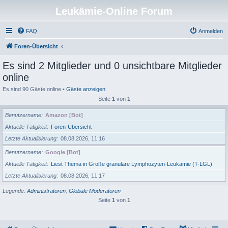
Leukämie-Online Forum
FAQ
Anmelden
Foren-Übersicht
Es sind 2 Mitglieder und 0 unsichtbare Mitglieder
online
Es sind 90 Gäste online •
Gäste anzeigen
Seite
1
von
1
Benutzername
Amazon [Bot]
Aktuelle Tätigkeit
Foren-Übersicht
Letzte Aktualisierung
08.08.2026, 11:16
Benutzername
Google [Bot]
Aktuelle Tätigkeit
Liest Thema in Große granuläre Lymphozyten-Leukämie (T-LGL)
Letzte Aktualisierung
08.08.2026, 11:17
Legende:
Administratoren
,
Globale Moderatoren
Seite
1
von
1