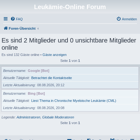
Leukämie-Online Forum
FAQ
Anmelden
Foren-Übersicht
Es sind 2 Mitglieder und 0 unsichtbare Mitglieder
online
Es sind 132 Gäste online •
Gäste anzeigen
Seite
1
von
1
Benutzername
Google [Bot]
Aktuelle Tätigkeit
Betrachtet die Kontaktseite
Letzte Aktualisierung
08.08.2026, 20:12
Benutzername
Bing [Bot]
Aktuelle Tätigkeit
Liest Thema in Chronische Myeloische Leukämie (CML)
Letzte Aktualisierung
08.08.2026, 20:08
Legende:
Administratoren
,
Globale Moderatoren
Seite
1
von
1