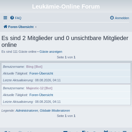
Leukämie-Online Forum
FAQ
Anmelden
Foren-Übersicht
Es sind 2 Mitglieder und 0 unsichtbare Mitglieder
online
Es sind 111 Gäste online •
Gäste anzeigen
Seite
1
von
1
Benutzername
Bing [Bot]
Aktuelle Tätigkeit
Foren-Übersicht
Letzte Aktualisierung
08.08.2026, 04:11
Benutzername
Majestic-12 [Bot]
Aktuelle Tätigkeit
Foren-Übersicht
Letzte Aktualisierung
08.08.2026, 04:11
Legende:
Administratoren
,
Globale Moderatoren
Seite
1
von
1