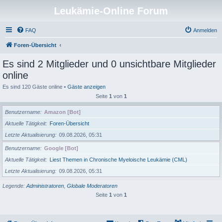
Leukämie-Online Forum
FAQ
Anmelden
Foren-Übersicht
Es sind 2 Mitglieder und 0 unsichtbare Mitglieder
online
Es sind 120 Gäste online •
Gäste anzeigen
Seite
1
von
1
Benutzername
Amazon [Bot]
Aktuelle Tätigkeit
Foren-Übersicht
Letzte Aktualisierung
09.08.2026, 05:31
Benutzername
Google [Bot]
Aktuelle Tätigkeit
Liest Themen in Chronische Myeloische Leukämie (CML)
Letzte Aktualisierung
09.08.2026, 05:31
Legende:
Administratoren
,
Globale Moderatoren
Seite
1
von
1