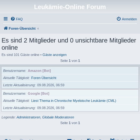
Leukämie-Online Forum
FAQ
Anmelden
Foren-Übersicht
Es sind 2 Mitglieder und 0 unsichtbare Mitglieder
online
Es sind 101 Gäste online •
Gäste anzeigen
Seite
1
von
1
Benutzername
Amazon [Bot]
Aktuelle Tätigkeit
Foren-Übersicht
Letzte Aktualisierung
09.08.2026, 06:59
Benutzername
Google [Bot]
Aktuelle Tätigkeit
Liest Thema in Chronische Myeloische Leukämie (CML)
Letzte Aktualisierung
09.08.2026, 06:59
Legende:
Administratoren
,
Globale Moderatoren
Seite
1
von
1