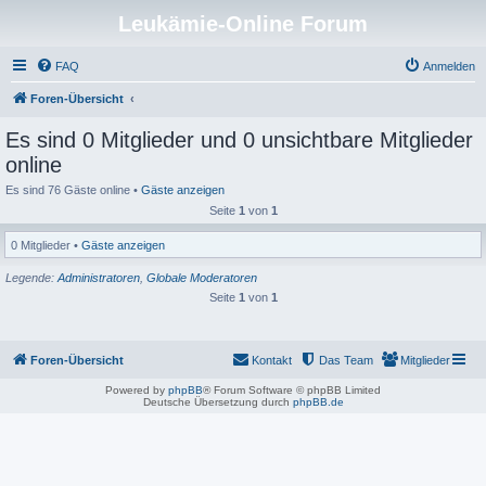
Leukämie-Online Forum
FAQ
Anmelden
Foren-Übersicht
Es sind 0 Mitglieder und 0 unsichtbare Mitglieder
online
Es sind 76 Gäste online •
Gäste anzeigen
Seite
1
von
1
0 Mitglieder •
Gäste anzeigen
Legende:
Administratoren
,
Globale Moderatoren
Seite
1
von
1
Foren-Übersicht
Kontakt
Das Team
Mitglieder
Powered by
phpBB
® Forum Software © phpBB Limited
Deutsche Übersetzung durch
phpBB.de