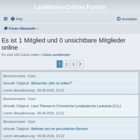
Leukämie-Online Forum
FAQ
Anmelden
Foren-Übersicht
Es ist 1 Mitglied und 0 unsichtbare Mitglieder
online
Es sind 106 Gäste online •
Gäste ausblenden
1
2
3
Nächste
Benutzername
Gast
Aktuelle Tätigkeit
Betrachtet „Wer ist online?“
Letzte Aktualisierung
09.08.2026, 15:22
Benutzername
Gast
Aktuelle Tätigkeit
Liest Themen in Chronische Lymphatische Leukämie (CLL)
Letzte Aktualisierung
09.08.2026, 15:22
Benutzername
Gast
Aktuelle Tätigkeit
Befindet sich im persönlichen Bereich
Letzte Aktualisierung
09.08.2026, 15:22