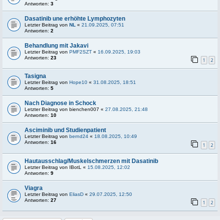
Antworten:
3
Dasatinib une erhöhte Lymphozyten
Letzter Beitrag von
NL
«
21.09.2025, 07:51
Antworten:
2
Behandlung mit Jakavi
Letzter Beitrag von
PMF2SZT
«
16.09.2025, 19:03
Antworten:
23
1
2
Tasigna
Letzter Beitrag von
Hope10
«
31.08.2025, 18:51
Antworten:
5
Nach Diagnose in Schock
Letzter Beitrag von
bienchen007
«
27.08.2025, 21:48
Antworten:
10
Asciminib und Studienpatient
Letzter Beitrag von
bernd24
«
18.08.2025, 10:49
Antworten:
16
1
2
Hautausschlag/Muskelschmerzen mit Dasatinib
Letzter Beitrag von
IBotL
«
15.08.2025, 12:02
Antworten:
9
Viagra
Letzter Beitrag von
EliasD
«
29.07.2025, 12:50
Antworten:
27
1
2