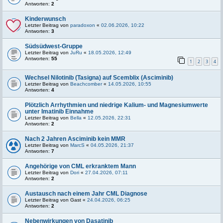
Antworten:
2
Kinderwunsch
Letzter Beitrag von
paradoxon
«
02.06.2026, 10:22
Antworten:
3
Südsüdwest-Gruppe
Letzter Beitrag von
JuRu
«
18.05.2026, 12:49
Antworten:
55
1
2
3
4
Wechsel Nilotinib (Tasigna) auf Scemblix (Asciminib)
Letzter Beitrag von
Beachcomber
«
14.05.2026, 10:55
Antworten:
4
Plötzlich Arrhythmien und niedrige Kalium- und Magnesiumwerte
unter Imatinib Einnahme
Letzter Beitrag von
Bella
«
12.05.2026, 22:31
Antworten:
2
Nach 2 Jahren Asciminib kein MMR
Letzter Beitrag von
MarcS
«
04.05.2026, 21:37
Antworten:
7
Angehörige von CML erkranktem Mann
Letzter Beitrag von
Dori
«
27.04.2026, 07:11
Antworten:
2
Austausch nach einem Jahr CML Diagnose
Letzter Beitrag von
Gast
«
24.04.2026, 06:25
Antworten:
2
Nebenwirkungen von Dasatinib