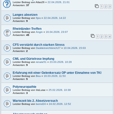
Letzter Beitrag von
Atlas26
«
22.04.2026, 21:01
Antworten:
37
1
2
3
Langes absetzen
Letzter Beitrag von
frjos
«
22.04.2026, 14:22
Antworten:
9
Rheinländer-Treffen
Letzter Beitrag von
Angin
«
16.04.2026, 23:07
Antworten:
45
1
2
3
4
CFS verstärkt durch starken Stress
Letzter Beitrag von
Daskleineichbinich27
«
10.04.2026, 15:03
Antworten:
2
CML und Gürtelrose Impfung
Letzter Beitrag von
renate51
«
23.03.2026, 10:28
Antworten:
9
Erfahrung mit einer Gelenkersatz OP unter Einnahme von TKI
Letzter Beitrag von
Bea
«
16.03.2026, 11:53
Antworten:
5
Polyneuropathie
Letzter Beitrag von
IrisLuise
«
25.02.2026, 10:39
Antworten:
3
Wartezeit bis 2. Absetzversuch
Letzter Beitrag von
bernd24
«
24.02.2026, 12:52