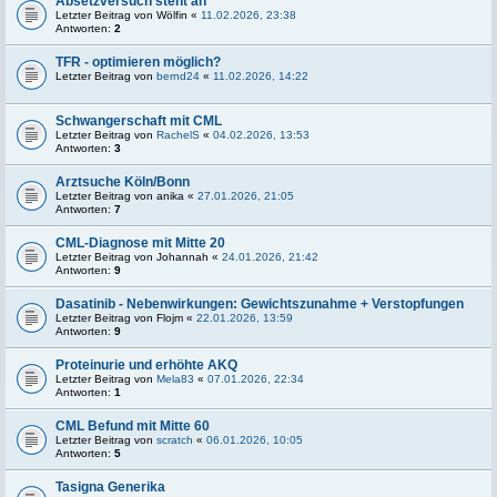
Absetzversuch steht an
Letzter Beitrag von
Wölfin
«
11.02.2026, 23:38
Antworten:
2
TFR - optimieren möglich?
Letzter Beitrag von
bernd24
«
11.02.2026, 14:22
Schwangerschaft mit CML
Letzter Beitrag von
RachelS
«
04.02.2026, 13:53
Antworten:
3
Arztsuche Köln/Bonn
Letzter Beitrag von
anika
«
27.01.2026, 21:05
Antworten:
7
CML-Diagnose mit Mitte 20
Letzter Beitrag von
Johannah
«
24.01.2026, 21:42
Antworten:
9
Dasatinib - Nebenwirkungen: Gewichtszunahme + Verstopfungen
Letzter Beitrag von
Flojm
«
22.01.2026, 13:59
Antworten:
9
Proteinurie und erhöhte AKQ
Letzter Beitrag von
Mela83
«
07.01.2026, 22:34
Antworten:
1
CML Befund mit Mitte 60
Letzter Beitrag von
scratch
«
06.01.2026, 10:05
Antworten:
5
Tasigna Generika