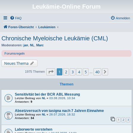
Leukämie-Online Forum
FAQ
Anmelden
Foren-Übersicht
Leukämien
Chronische Myeloische Leukämie (CML)
Moderatoren:
jan
,
NL
,
Marc
Forumsregeln
Neues Thema
Seite
1
von
40
1
2
3
4
5
40
Nächste
1975 Themen
…
Themen
Sensitivität bei der BCR ABL Messung
Letzter Beitrag von
NL
«
03.08.2026, 10:34
Antworten:
9
Absetzversuch von tasigna nach 7 Jahren Einnahme
Letzter Beitrag von
NL
«
26.07.2026, 16:32
Antworten:
34
1
2
3
Laborwerte verstehen