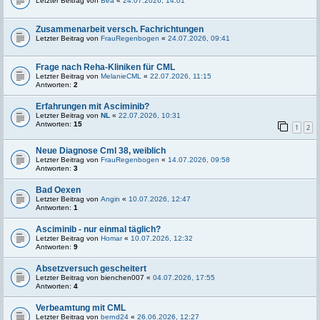
Letzter Beitrag von
Bea
«
24.07.2026, 14:01
Zusammenarbeit versch. Fachrichtungen
Letzter Beitrag von
FrauRegenbogen
«
24.07.2026, 09:41
Frage nach Reha-Kliniken für CML
Letzter Beitrag von
MelanieCML
«
22.07.2026, 11:15
Antworten:
2
Erfahrungen mit Asciminib?
Letzter Beitrag von
NL
«
22.07.2026, 10:31
Antworten:
15
1
2
Neue Diagnose Cml 38, weiblich
Letzter Beitrag von
FrauRegenbogen
«
14.07.2026, 09:58
Antworten:
3
Bad Oexen
Letzter Beitrag von
Angin
«
10.07.2026, 12:47
Antworten:
1
Asciminib - nur einmal täglich?
Letzter Beitrag von
Homar
«
10.07.2026, 12:32
Antworten:
9
Absetzversuch gescheitert
Letzter Beitrag von
bienchen007
«
04.07.2026, 17:55
Antworten:
4
Verbeamtung mit CML
Letzter Beitrag von
bernd24
«
26.06.2026, 12:27