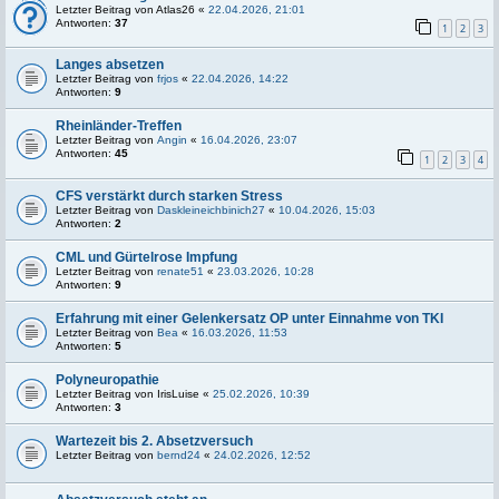
Letzter Beitrag von
Atlas26
«
22.04.2026, 21:01
Antworten:
37
1
2
3
Langes absetzen
Letzter Beitrag von
frjos
«
22.04.2026, 14:22
Antworten:
9
Rheinländer-Treffen
Letzter Beitrag von
Angin
«
16.04.2026, 23:07
Antworten:
45
1
2
3
4
CFS verstärkt durch starken Stress
Letzter Beitrag von
Daskleineichbinich27
«
10.04.2026, 15:03
Antworten:
2
CML und Gürtelrose Impfung
Letzter Beitrag von
renate51
«
23.03.2026, 10:28
Antworten:
9
Erfahrung mit einer Gelenkersatz OP unter Einnahme von TKI
Letzter Beitrag von
Bea
«
16.03.2026, 11:53
Antworten:
5
Polyneuropathie
Letzter Beitrag von
IrisLuise
«
25.02.2026, 10:39
Antworten:
3
Wartezeit bis 2. Absetzversuch
Letzter Beitrag von
bernd24
«
24.02.2026, 12:52