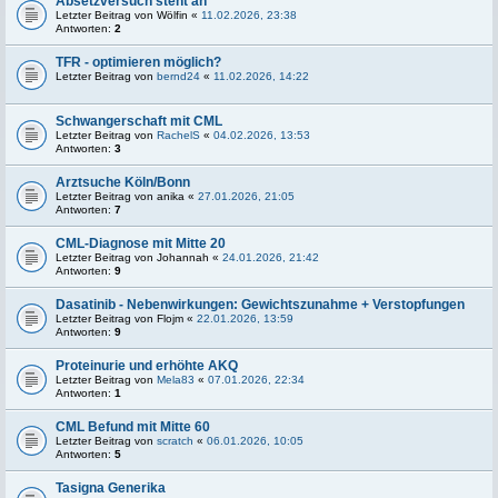
Absetzversuch steht an
Letzter Beitrag von
Wölfin
«
11.02.2026, 23:38
Antworten:
2
TFR - optimieren möglich?
Letzter Beitrag von
bernd24
«
11.02.2026, 14:22
Schwangerschaft mit CML
Letzter Beitrag von
RachelS
«
04.02.2026, 13:53
Antworten:
3
Arztsuche Köln/Bonn
Letzter Beitrag von
anika
«
27.01.2026, 21:05
Antworten:
7
CML-Diagnose mit Mitte 20
Letzter Beitrag von
Johannah
«
24.01.2026, 21:42
Antworten:
9
Dasatinib - Nebenwirkungen: Gewichtszunahme + Verstopfungen
Letzter Beitrag von
Flojm
«
22.01.2026, 13:59
Antworten:
9
Proteinurie und erhöhte AKQ
Letzter Beitrag von
Mela83
«
07.01.2026, 22:34
Antworten:
1
CML Befund mit Mitte 60
Letzter Beitrag von
scratch
«
06.01.2026, 10:05
Antworten:
5
Tasigna Generika