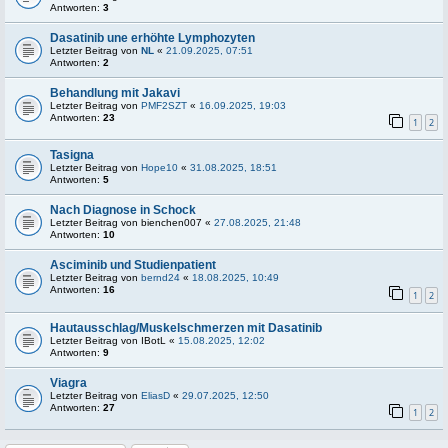
Antworten:
3
Dasatinib une erhöhte Lymphozyten
Letzter Beitrag von
NL
«
21.09.2025, 07:51
Antworten:
2
Behandlung mit Jakavi
Letzter Beitrag von
PMF2SZT
«
16.09.2025, 19:03
Antworten:
23
1
2
Tasigna
Letzter Beitrag von
Hope10
«
31.08.2025, 18:51
Antworten:
5
Nach Diagnose in Schock
Letzter Beitrag von
bienchen007
«
27.08.2025, 21:48
Antworten:
10
Asciminib und Studienpatient
Letzter Beitrag von
bernd24
«
18.08.2025, 10:49
Antworten:
16
1
2
Hautausschlag/Muskelschmerzen mit Dasatinib
Letzter Beitrag von
IBotL
«
15.08.2025, 12:02
Antworten:
9
Viagra
Letzter Beitrag von
EliasD
«
29.07.2025, 12:50
Antworten:
27
1
2