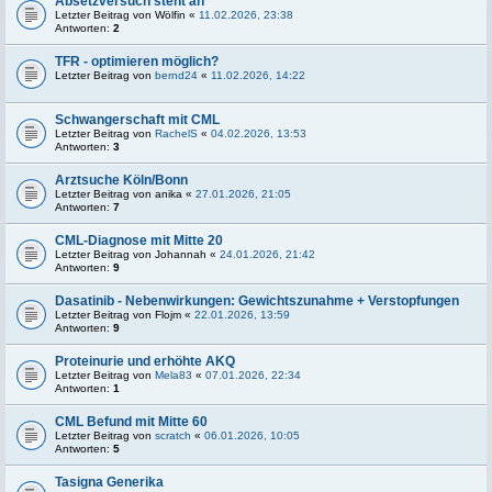
Absetzversuch steht an
Letzter Beitrag von
Wölfin
«
11.02.2026, 23:38
Antworten:
2
TFR - optimieren möglich?
Letzter Beitrag von
bernd24
«
11.02.2026, 14:22
Schwangerschaft mit CML
Letzter Beitrag von
RachelS
«
04.02.2026, 13:53
Antworten:
3
Arztsuche Köln/Bonn
Letzter Beitrag von
anika
«
27.01.2026, 21:05
Antworten:
7
CML-Diagnose mit Mitte 20
Letzter Beitrag von
Johannah
«
24.01.2026, 21:42
Antworten:
9
Dasatinib - Nebenwirkungen: Gewichtszunahme + Verstopfungen
Letzter Beitrag von
Flojm
«
22.01.2026, 13:59
Antworten:
9
Proteinurie und erhöhte AKQ
Letzter Beitrag von
Mela83
«
07.01.2026, 22:34
Antworten:
1
CML Befund mit Mitte 60
Letzter Beitrag von
scratch
«
06.01.2026, 10:05
Antworten:
5
Tasigna Generika