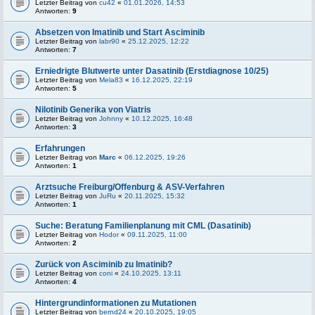
Letzter Beitrag von
cu42
«
01.01.2026, 14:53
Antworten:
9
Absetzen von Imatinib und Start Asciminib
Letzter Beitrag von
labr90
«
25.12.2025, 12:22
Antworten:
7
Erniedrigte Blutwerte unter Dasatinib (Erstdiagnose 10/25)
Letzter Beitrag von
Mela83
«
16.12.2025, 22:19
Antworten:
5
Nilotinib Generika von Viatris
Letzter Beitrag von
Johnny
«
10.12.2025, 16:48
Antworten:
3
Erfahrungen
Letzter Beitrag von
Marc
«
06.12.2025, 19:26
Antworten:
1
Arztsuche Freiburg/Offenburg & ASV-Verfahren
Letzter Beitrag von
JuRu
«
20.11.2025, 15:32
Antworten:
1
Suche: Beratung Familienplanung mit CML (Dasatinib)
Letzter Beitrag von
Hodor
«
09.11.2025, 11:00
Antworten:
2
Zurück von Asciminib zu Imatinib?
Letzter Beitrag von
coni
«
24.10.2025, 13:11
Antworten:
4
Hintergrundinformationen zu Mutationen
Letzter Beitrag von
bernd24
«
20.10.2025, 19:05