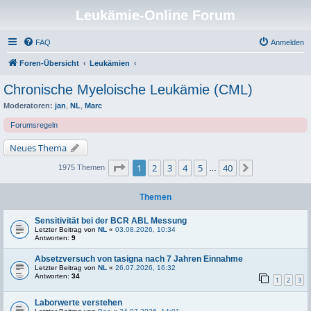
Leukämie-Online Forum
FAQ
Anmelden
Foren-Übersicht
Leukämien
Chronische Myeloische Leukämie (CML)
Moderatoren:
jan
,
NL
,
Marc
Forumsregeln
Neues Thema
Seite
1
von
40
1
2
3
4
5
40
Nächste
1975 Themen
…
Themen
Sensitivität bei der BCR ABL Messung
Letzter Beitrag von
NL
«
03.08.2026, 10:34
Antworten:
9
Absetzversuch von tasigna nach 7 Jahren Einnahme
Letzter Beitrag von
NL
«
26.07.2026, 16:32
Antworten:
34
1
2
3
Laborwerte verstehen