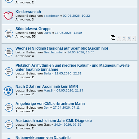
Antworten:
2
Kinderwunsch
Letzter Beitrag von
paradoxon
«
02.06.2026, 10:22
Antworten:
3
Südsüdwest-Gruppe
Letzter Beitrag von
JuRu
«
18.05.2026, 12:49
Antworten:
55
1
2
3
4
Wechsel Nilotinib (Tasigna) auf Scemblix (Asciminib)
Letzter Beitrag von
Beachcomber
«
14.05.2026, 10:55
Antworten:
4
Plötzlich Arrhythmien und niedrige Kalium- und Magnesiumwerte
unter Imatinib Einnahme
Letzter Beitrag von
Bella
«
12.05.2026, 22:31
Antworten:
2
Nach 2 Jahren Asciminib kein MMR
Letzter Beitrag von
MarcS
«
04.05.2026, 21:37
Antworten:
7
Angehörige von CML erkranktem Mann
Letzter Beitrag von
Dori
«
27.04.2026, 07:11
Antworten:
2
Austausch nach einem Jahr CML Diagnose
Letzter Beitrag von
Gast
«
24.04.2026, 06:25
Antworten:
2
Nebenwirkungen von Dasatinib