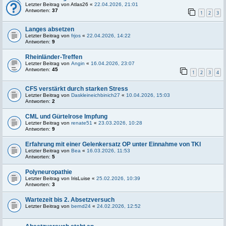
Letzter Beitrag von
Atlas26
«
22.04.2026, 21:01
Antworten:
37
1
2
3
Langes absetzen
Letzter Beitrag von
frjos
«
22.04.2026, 14:22
Antworten:
9
Rheinländer-Treffen
Letzter Beitrag von
Angin
«
16.04.2026, 23:07
Antworten:
45
1
2
3
4
CFS verstärkt durch starken Stress
Letzter Beitrag von
Daskleineichbinich27
«
10.04.2026, 15:03
Antworten:
2
CML und Gürtelrose Impfung
Letzter Beitrag von
renate51
«
23.03.2026, 10:28
Antworten:
9
Erfahrung mit einer Gelenkersatz OP unter Einnahme von TKI
Letzter Beitrag von
Bea
«
16.03.2026, 11:53
Antworten:
5
Polyneuropathie
Letzter Beitrag von
IrisLuise
«
25.02.2026, 10:39
Antworten:
3
Wartezeit bis 2. Absetzversuch
Letzter Beitrag von
bernd24
«
24.02.2026, 12:52