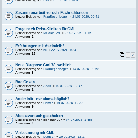
Letzter Beitrag von
Bea
«
24.07.2026, 14:01
Zusammenarbeit versch. Fachrichtungen
Letzter Beitrag von
FrauRegenbogen
«
24.07.2026, 09:41
Frage nach Reha-Kliniken für CML
Letzter Beitrag von
MelanieCML
«
22.07.2026, 11:15
Antworten:
2
Erfahrungen mit Asciminib?
Letzter Beitrag von
NL
«
22.07.2026, 10:31
Antworten:
15
1
2
Neue Diagnose Cml 38, weiblich
Letzter Beitrag von
FrauRegenbogen
«
14.07.2026, 09:58
Antworten:
3
Bad Oexen
Letzter Beitrag von
Angin
«
10.07.2026, 12:47
Antworten:
1
Asciminib - nur einmal täglich?
Letzter Beitrag von
Homar
«
10.07.2026, 12:32
Antworten:
9
Absetzversuch gescheitert
Letzter Beitrag von
bienchen007
«
04.07.2026, 17:55
Antworten:
4
Verbeamtung mit CML
Letzter Beitrag von
bernd24
«
26.06.2026, 12:27