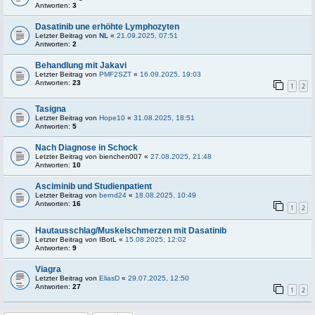
Antworten:
3
Dasatinib une erhöhte Lymphozyten
Letzter Beitrag von
NL
«
21.09.2025, 07:51
Antworten:
2
Behandlung mit Jakavi
Letzter Beitrag von
PMF2SZT
«
16.09.2025, 19:03
Antworten:
23
1
2
Tasigna
Letzter Beitrag von
Hope10
«
31.08.2025, 18:51
Antworten:
5
Nach Diagnose in Schock
Letzter Beitrag von
bienchen007
«
27.08.2025, 21:48
Antworten:
10
Asciminib und Studienpatient
Letzter Beitrag von
bernd24
«
18.08.2025, 10:49
Antworten:
16
1
2
Hautausschlag/Muskelschmerzen mit Dasatinib
Letzter Beitrag von
IBotL
«
15.08.2025, 12:02
Antworten:
9
Viagra
Letzter Beitrag von
EliasD
«
29.07.2025, 12:50
Antworten:
27
1
2