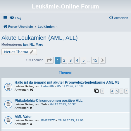
Leukämie-Online Forum
FAQ
Anmelden
Foren-Übersicht
Leukämien
Akute Leukämien (AML, ALL)
Moderatoren:
jan
,
NL
,
Marc
Neues Thema
Seite
1
von
15
1
2
3
4
5
15
Nächste
719 Themen
…
Themen
Hallo ist da jemand mit akuter Promyelozytenleukämie AML M3
Letzter Beitrag von
Hubert86
«
05.01.2026, 23:18
Antworten:
93
1
4
5
6
7
…
Philadelphia-Chromosomen positive ALL
Letzter Beitrag von
Seb
«
04.12.2025, 00:37
Antworten:
9
AML Vater
Letzter Beitrag von
PMF2SZT
«
28.10.2025, 21:03
Antworten:
4