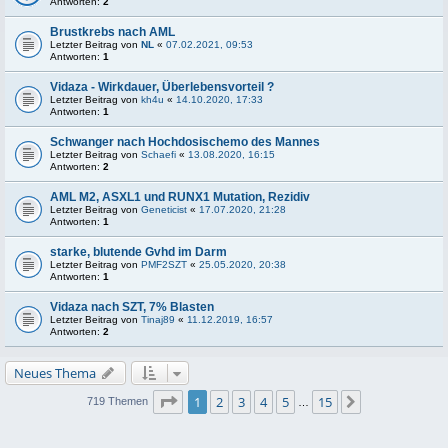
Antworten:
2
Brustkrebs nach AML
Letzter Beitrag von
NL
«
07.02.2021, 09:53
Antworten:
1
Vidaza - Wirkdauer, Überlebensvorteil ?
Letzter Beitrag von
kh4u
«
14.10.2020, 17:33
Antworten:
1
Schwanger nach Hochdosischemo des Mannes
Letzter Beitrag von
Schaefi
«
13.08.2020, 16:15
Antworten:
2
AML M2, ASXL1 und RUNX1 Mutation, Rezidiv
Letzter Beitrag von
Geneticist
«
17.07.2020, 21:28
Antworten:
1
starke, blutende Gvhd im Darm
Letzter Beitrag von
PMF2SZT
«
25.05.2020, 20:38
Antworten:
1
Vidaza nach SZT, 7% Blasten
Letzter Beitrag von
Tinaj89
«
11.12.2019, 16:57
Antworten:
2
Neues Thema
Seite
1
von
15
1
2
3
4
5
15
Nächste
719 Themen
…