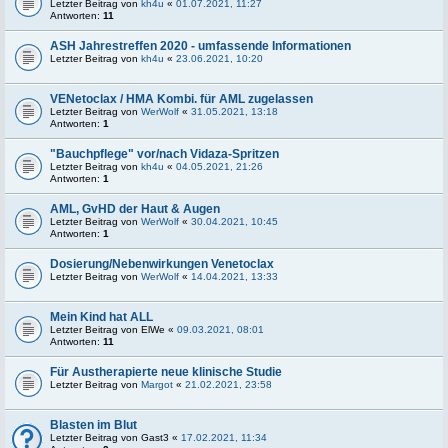
Letzter Beitrag von
kh4u
«
01.07.2021, 11:27
Antworten:
11
ASH Jahrestreffen 2020 - umfassende Informationen
Letzter Beitrag von
kh4u
«
23.06.2021, 10:20
VENetoclax / HMA Kombi. für AML zugelassen
Letzter Beitrag von
WerWolf
«
31.05.2021, 13:18
Antworten:
1
"Bauchpflege" vor/nach Vidaza-Spritzen
Letzter Beitrag von
kh4u
«
04.05.2021, 21:26
Antworten:
1
AML, GvHD der Haut & Augen
Letzter Beitrag von
WerWolf
«
30.04.2021, 10:45
Antworten:
1
Dosierung/Nebenwirkungen Venetoclax
Letzter Beitrag von
WerWolf
«
14.04.2021, 13:33
Mein Kind hat ALL
Letzter Beitrag von
ElWe
«
09.03.2021, 08:01
Antworten:
11
Für Austherapierte neue klinische Studie
Letzter Beitrag von
Margot
«
21.02.2021, 23:58
Blasten im Blut
Letzter Beitrag von
Gast3
«
17.02.2021, 11:34