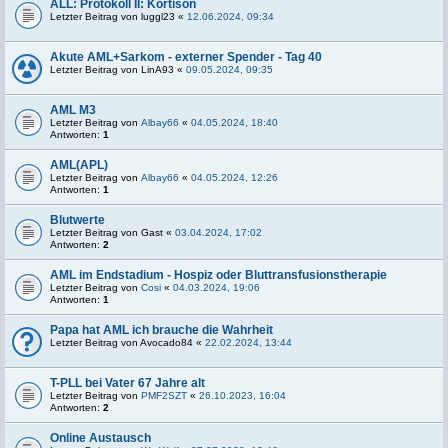
ALL: Protokoll II: Kortison
Letzter Beitrag von
luggl23
«
12.06.2024, 09:34
Akute AML+Sarkom - externer Spender - Tag 40
Letzter Beitrag von
LinA93
«
09.05.2024, 09:35
AML M3
Letzter Beitrag von
Albay66
«
04.05.2024, 18:40
Antworten:
1
AML(APL)
Letzter Beitrag von
Albay66
«
04.05.2024, 12:26
Antworten:
1
Blutwerte
Letzter Beitrag von
Gast
«
03.04.2024, 17:02
Antworten:
2
AML im Endstadium - Hospiz oder Bluttransfusionstherapie
Letzter Beitrag von
Cosi
«
04.03.2024, 19:06
Antworten:
1
Papa hat AML ich brauche die Wahrheit
Letzter Beitrag von
Avocado84
«
22.02.2024, 13:44
T-PLL bei Vater 67 Jahre alt
Letzter Beitrag von
PMF2SZT
«
26.10.2023, 16:04
Antworten:
2
Online Austausch