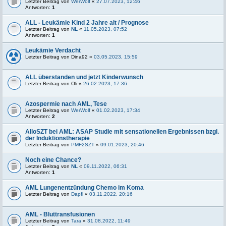
Letzter Beitrag von
WerWolf
«
27.07.2023, 12:46
Antworten:
1
ALL - Leukämie Kind 2 Jahre alt / Prognose
Letzter Beitrag von
NL
«
11.05.2023, 07:52
Antworten:
1
Leukämie Verdacht
Letzter Beitrag von
Dina92
«
03.05.2023, 15:59
ALL überstanden und jetzt Kinderwunsch
Letzter Beitrag von
Oli
«
26.02.2023, 17:36
Azospermie nach AML, Tese
Letzter Beitrag von
WerWolf
«
01.02.2023, 17:34
Antworten:
2
AlloSZT bei AML: ASAP Studie mit sensationellen Ergebnissen bzgl.
der Induktionstherapie
Letzter Beitrag von
PMF2SZT
«
09.01.2023, 20:46
Noch eine Chance?
Letzter Beitrag von
NL
«
09.11.2022, 06:31
Antworten:
1
AML Lungenentzündung Chemo im Koma
Letzter Beitrag von
Dapfl
«
03.11.2022, 20:16
AML - Bluttransfusionen
Letzter Beitrag von
Tara
«
31.08.2022, 11:49