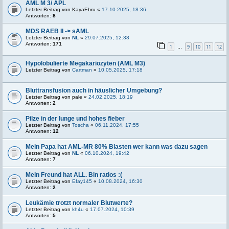
AML M 3/ APL
Letzter Beitrag von
KayaEbru
«
17.10.2025, 18:36
Antworten:
8
MDS RAEB II -> sAML
Letzter Beitrag von
NL
«
29.07.2025, 12:38
Antworten:
171
1
9
10
11
12
…
Hypolobulierte Megakariozyten (AML M3)
Letzter Beitrag von
Cartman
«
10.05.2025, 17:18
Bluttransfusion auch in häuslicher Umgebung?
Letzter Beitrag von
pale
«
24.02.2025, 18:19
Antworten:
2
Pilze in der lunge und hohes fieber
Letzter Beitrag von
Toscha
«
06.11.2024, 17:55
Antworten:
12
Mein Papa hat AML-MR 80% Blasten wer kann was dazu sagen
Letzter Beitrag von
NL
«
06.10.2024, 19:42
Antworten:
7
Mein Freund hat ALL. Bin ratlos :(
Letzter Beitrag von
Efay145
«
10.08.2024, 16:30
Antworten:
2
Leukämie trotzt normaler Blutwerte?
Letzter Beitrag von
kh4u
«
17.07.2024, 10:39
Antworten:
5