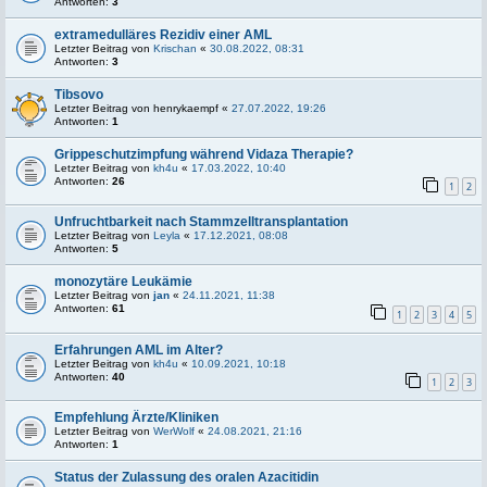
Antworten:
3
extramedulläres Rezidiv einer AML
Letzter Beitrag von
Krischan
«
30.08.2022, 08:31
Antworten:
3
Tibsovo
Letzter Beitrag von
henrykaempf
«
27.07.2022, 19:26
Antworten:
1
Grippeschutzimpfung während Vidaza Therapie?
Letzter Beitrag von
kh4u
«
17.03.2022, 10:40
Antworten:
26
1
2
Unfruchtbarkeit nach Stammzelltransplantation
Letzter Beitrag von
Leyla
«
17.12.2021, 08:08
Antworten:
5
monozytäre Leukämie
Letzter Beitrag von
jan
«
24.11.2021, 11:38
Antworten:
61
1
2
3
4
5
Erfahrungen AML im Alter?
Letzter Beitrag von
kh4u
«
10.09.2021, 10:18
Antworten:
40
1
2
3
Empfehlung Ärzte/Kliniken
Letzter Beitrag von
WerWolf
«
24.08.2021, 21:16
Antworten:
1
Status der Zulassung des oralen Azacitidin