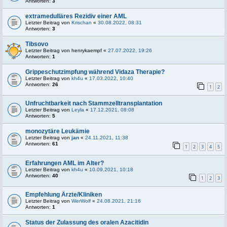
Antworten:
3
extramedulläres Rezidiv einer AML
Letzter Beitrag von
Krischan
«
30.08.2022, 08:31
Antworten:
3
Tibsovo
Letzter Beitrag von
henrykaempf
«
27.07.2022, 19:26
Antworten:
1
Grippeschutzimpfung während Vidaza Therapie?
Letzter Beitrag von
kh4u
«
17.03.2022, 10:40
Antworten:
26
1
2
Unfruchtbarkeit nach Stammzelltransplantation
Letzter Beitrag von
Leyla
«
17.12.2021, 08:08
Antworten:
5
monozytäre Leukämie
Letzter Beitrag von
jan
«
24.11.2021, 11:38
Antworten:
61
1
2
3
4
5
Erfahrungen AML im Alter?
Letzter Beitrag von
kh4u
«
10.09.2021, 10:18
Antworten:
40
1
2
3
Empfehlung Ärzte/Kliniken
Letzter Beitrag von
WerWolf
«
24.08.2021, 21:16
Antworten:
1
Status der Zulassung des oralen Azacitidin