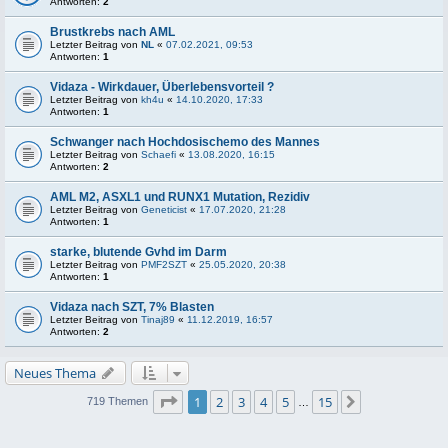
Antworten:
2
Brustkrebs nach AML
Letzter Beitrag von
NL
«
07.02.2021, 09:53
Antworten:
1
Vidaza - Wirkdauer, Überlebensvorteil ?
Letzter Beitrag von
kh4u
«
14.10.2020, 17:33
Antworten:
1
Schwanger nach Hochdosischemo des Mannes
Letzter Beitrag von
Schaefi
«
13.08.2020, 16:15
Antworten:
2
AML M2, ASXL1 und RUNX1 Mutation, Rezidiv
Letzter Beitrag von
Geneticist
«
17.07.2020, 21:28
Antworten:
1
starke, blutende Gvhd im Darm
Letzter Beitrag von
PMF2SZT
«
25.05.2020, 20:38
Antworten:
1
Vidaza nach SZT, 7% Blasten
Letzter Beitrag von
Tinaj89
«
11.12.2019, 16:57
Antworten:
2
Neues Thema
Seite
1
von
15
1
2
3
4
5
15
Nächste
719 Themen
…