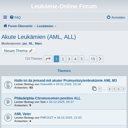
Leukämie-Online Forum
FAQ
Anmelden
Foren-Übersicht
Leukämien
Akute Leukämien (AML, ALL)
Moderatoren:
jan
,
NL
,
Marc
Neues Thema
Seite
1
von
15
1
2
3
4
5
15
Nächste
719 Themen
…
Themen
Hallo ist da jemand mit akuter Promyelozytenleukämie AML M3
Letzter Beitrag von
Hubert86
«
05.01.2026, 23:18
Antworten:
93
1
4
5
6
7
…
Philadelphia-Chromosomen positive ALL
Letzter Beitrag von
Seb
«
04.12.2025, 00:37
Antworten:
9
AML Vater
Letzter Beitrag von
PMF2SZT
«
28.10.2025, 21:03
Antworten:
4