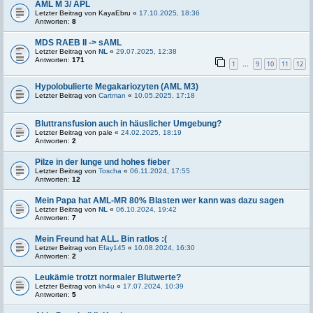
AML M 3/ APL
Letzter Beitrag von
KayaEbru
«
17.10.2025, 18:36
Antworten:
8
MDS RAEB II -> sAML
Letzter Beitrag von
NL
«
29.07.2025, 12:38
Antworten:
171
1
9
10
11
12
…
Hypolobulierte Megakariozyten (AML M3)
Letzter Beitrag von
Cartman
«
10.05.2025, 17:18
Bluttransfusion auch in häuslicher Umgebung?
Letzter Beitrag von
pale
«
24.02.2025, 18:19
Antworten:
2
Pilze in der lunge und hohes fieber
Letzter Beitrag von
Toscha
«
06.11.2024, 17:55
Antworten:
12
Mein Papa hat AML-MR 80% Blasten wer kann was dazu sagen
Letzter Beitrag von
NL
«
06.10.2024, 19:42
Antworten:
7
Mein Freund hat ALL. Bin ratlos :(
Letzter Beitrag von
Efay145
«
10.08.2024, 16:30
Antworten:
2
Leukämie trotzt normaler Blutwerte?
Letzter Beitrag von
kh4u
«
17.07.2024, 10:39
Antworten:
5