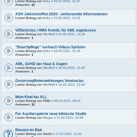
Letzter Beitrag von
kh4u
«
01.07.2021, 11:27
Antworten:
11
ASH Jahrestreffen 2020 - umfassende Informationen
Letzter Beitrag von
kh4u
«
23.06.2021, 10:20
VENetoclax / HMA Kombi. für AML zugelassen
Letzter Beitrag von
WerWolf
«
31.05.2021, 13:18
Antworten:
1
"Bauchpflege" vor/nach Vidaza-Spritzen
Letzter Beitrag von
kh4u
«
04.05.2021, 21:26
Antworten:
1
AML, GvHD der Haut & Augen
Letzter Beitrag von
WerWolf
«
30.04.2021, 10:45
Antworten:
1
Dosierung/Nebenwirkungen Venetoclax
Letzter Beitrag von
WerWolf
«
14.04.2021, 13:33
Mein Kind hat ALL
Letzter Beitrag von
ElWe
«
09.03.2021, 08:01
Antworten:
11
Für Austherapierte neue klinische Studie
Letzter Beitrag von
Margot
«
21.02.2021, 23:58
Blasten im Blut
Letzter Beitrag von
Gast3
«
17.02.2021, 11:34