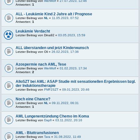
Letzter Beitrag von
WerWolf
«
27.07.2023, 12:46
Antworten:
1
ALL - Leukämie Kind 2 Jahre alt / Prognose
Letzter Beitrag von
NL
«
11.05.2023, 07:52
Antworten:
1
Leukämie Verdacht
Letzter Beitrag von
Dina92
«
03.05.2023, 15:59
ALL überstanden und jetzt Kinderwunsch
Letzter Beitrag von
Oli
«
26.02.2023, 17:36
Azospermie nach AML, Tese
Letzter Beitrag von
WerWolf
«
01.02.2023, 17:34
Antworten:
2
AlloSZT bei AML: ASAP Studie mit sensationellen Ergebnissen bzgl.
der Induktionstherapie
Letzter Beitrag von
PMF2SZT
«
09.01.2023, 20:46
Noch eine Chance?
Letzter Beitrag von
NL
«
09.11.2022, 06:31
Antworten:
1
AML Lungenentzündung Chemo im Koma
Letzter Beitrag von
Dapfl
«
03.11.2022, 20:16
AML - Bluttransfusionen
Letzter Beitrag von
Tara
«
31.08.2022, 11:49