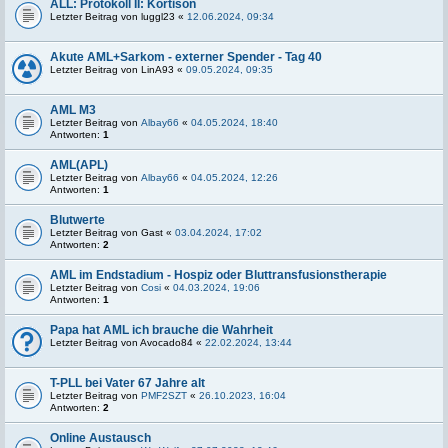
ALL: Protokoll II: Kortison
Letzter Beitrag von
luggl23
«
12.06.2024, 09:34
Akute AML+Sarkom - externer Spender - Tag 40
Letzter Beitrag von
LinA93
«
09.05.2024, 09:35
AML M3
Letzter Beitrag von
Albay66
«
04.05.2024, 18:40
Antworten:
1
AML(APL)
Letzter Beitrag von
Albay66
«
04.05.2024, 12:26
Antworten:
1
Blutwerte
Letzter Beitrag von
Gast
«
03.04.2024, 17:02
Antworten:
2
AML im Endstadium - Hospiz oder Bluttransfusionstherapie
Letzter Beitrag von
Cosi
«
04.03.2024, 19:06
Antworten:
1
Papa hat AML ich brauche die Wahrheit
Letzter Beitrag von
Avocado84
«
22.02.2024, 13:44
T-PLL bei Vater 67 Jahre alt
Letzter Beitrag von
PMF2SZT
«
26.10.2023, 16:04
Antworten:
2
Online Austausch