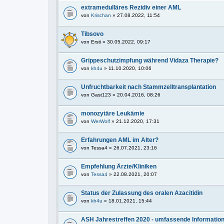
extramedulläres Rezidiv einer AML
von
Krischan
» 27.08.2022, 11:54
Tibsovo
von
Ersti
» 30.05.2022, 09:17
Grippeschutzimpfung während Vidaza Therapie?
von
kh4u
» 11.10.2020, 10:06
Unfruchtbarkeit nach Stammzelltransplantation
von
Gast123
» 20.04.2016, 08:26
monozytäre Leukämie
von
WerWolf
» 21.12.2020, 17:31
Erfahrungen AML im Alter?
von
Tessa4
» 26.07.2021, 23:16
Empfehlung Ärzte/Kliniken
von
Tessa4
» 22.08.2021, 20:07
Status der Zulassung des oralen Azacitidin
von
kh4u
» 18.01.2021, 15:44
ASH Jahrestreffen 2020 - umfassende Informatio