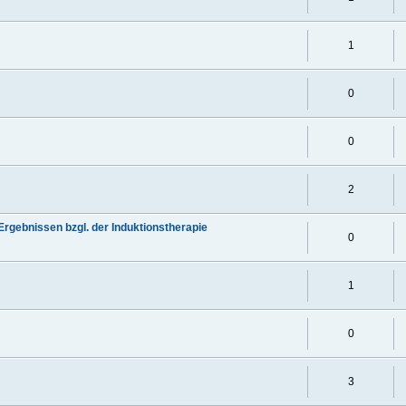
1
0
0
2
Ergebnissen bzgl. der Induktionstherapie
0
1
0
3