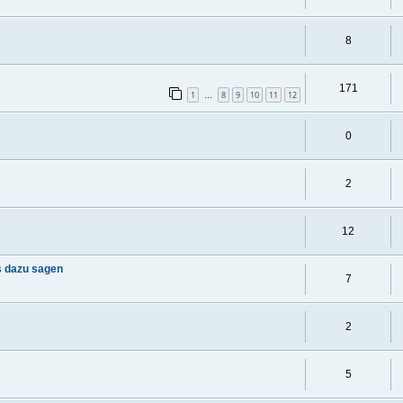
8
171
1
8
9
10
11
12
…
0
2
12
s dazu sagen
7
2
5