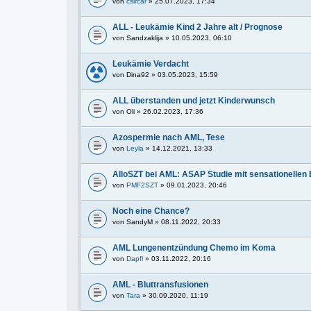
von
csircar
» 25.07.2023, 17:34
ALL - Leukämie Kind 2 Jahre alt / Prognose
von
Sandzaklija
» 10.05.2023, 06:10
Leukämie Verdacht
von
Dina92
» 03.05.2023, 15:59
ALL überstanden und jetzt Kinderwunsch
von
Oli
» 26.02.2023, 17:36
Azospermie nach AML, Tese
von
Leyla
» 14.12.2021, 13:33
AlloSZT bei AML: ASAP Studie mit sensationellen 
von
PMF2SZT
» 09.01.2023, 20:46
Noch eine Chance?
von
SandyM
» 08.11.2022, 20:33
AML Lungenentzündung Chemo im Koma
von
Dapfl
» 03.11.2022, 20:16
AML - Bluttransfusionen
von
Tara
» 30.09.2020, 11:19