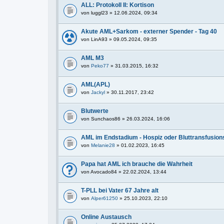
ALL: Protokoll II: Kortison
von
luggl23
» 12.06.2024, 09:34
Akute AML+Sarkom - externer Spender - Tag 40
von
LinA93
» 09.05.2024, 09:35
AML M3
von
Peko77
» 31.03.2015, 16:32
AML(APL)
von
Jackyl
» 30.11.2017, 23:42
Blutwerte
von
Sunchaos86
» 26.03.2024, 16:06
AML im Endstadium - Hospiz oder Bluttransfusion
von
Melanie28
» 01.02.2023, 16:45
Papa hat AML ich brauche die Wahrheit
von
Avocado84
» 22.02.2024, 13:44
T-PLL bei Vater 67 Jahre alt
von
Alper61250
» 25.10.2023, 22:10
Online Austausch