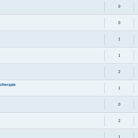
0
0
1
1
2
stherapie
1
0
2
1