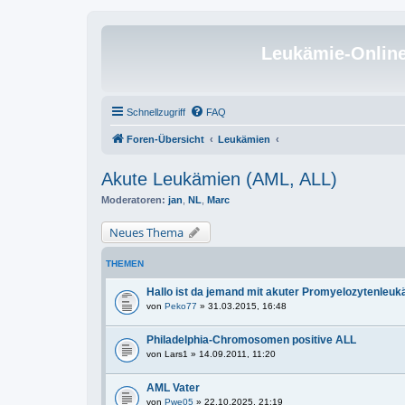
Leukämie-Onlin
Schnellzugriff
FAQ
Foren-Übersicht
Leukämien
Akute Leukämien (AML, ALL)
Moderatoren:
jan
,
NL
,
Marc
Neues Thema
THEMEN
Hallo ist da jemand mit akuter Promyelozytenleu
von
Peko77
» 31.03.2015, 16:48
Philadelphia-Chromosomen positive ALL
von
Lars1
» 14.09.2011, 11:20
AML Vater
von
Pwe05
» 22.10.2025, 21:19