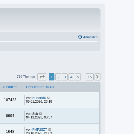
Anmelden
Seite
1
von
15
1
2
3
4
5
15
Nächste
719 Themen
…
ZUGRIFFE
LETZTER BEITRAG
von
Hubert86
107423
05.01.2026, 23:18
von
Seb
8994
04.12.2025, 00:37
von
PMF2SZT
1648
28.10.2025, 21:03