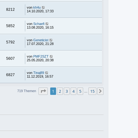
von
kh4u
8212
14.10.2020, 17:33
von
Schaefi
5852
13.08.2020, 16:15
von
Geneticist
5792
17.07.2020, 21:28
von
PMF2SZT
5607
25.05.2020, 20:38
von
Tinaj89
6827
11.12.2019, 16:57
Seite
1
von
15
1
2
3
4
5
15
Nächste
719 Themen
…