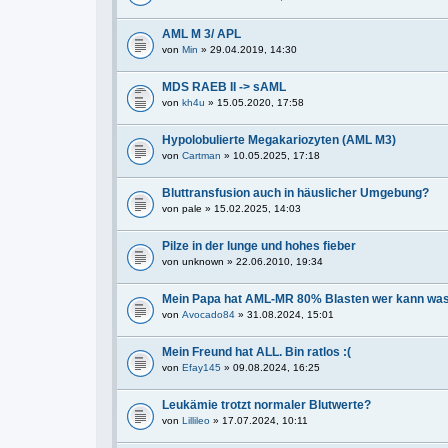
AML M 3/ APL
von
Min
» 29.04.2019, 14:30
MDS RAEB II -> sAML
von
kh4u
» 15.05.2020, 17:58
Hypolobulierte Megakariozyten (AML M3)
von
Cartman
» 10.05.2025, 17:18
Bluttransfusion auch in häuslicher Umgebung?
von
pale
» 15.02.2025, 14:03
Pilze in der lunge und hohes fieber
von
unknown
» 22.06.2010, 19:34
Mein Papa hat AML-MR 80% Blasten wer kann wa
von
Avocado84
» 31.08.2024, 15:01
Mein Freund hat ALL. Bin ratlos :(
von
Efay145
» 09.08.2024, 16:25
Leukämie trotzt normaler Blutwerte?
von
Lillileo
» 17.07.2024, 10:11