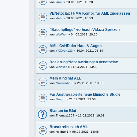
von
kh4u
» 23.06.2021, 10:20
VENetoclax / HMA Kombi. für AML zugelassen
von
kh4u
» 28.05.2021, 10:53
"Bauchpflege" vor/nach Vidaza-Spritzen
von
WerWolf
» 04.05.2021, 20:20
AML, GvHD der Haut & Augen
von
YXCvbn123
» 30.04.2021, 08:34
Dosierung/Nebenwirkungen Venetoclax
von
WerWolf
» 14.04.2021, 13:33
Mein Kind hat ALL
von
Mauseohr83
» 25.11.2013, 13:00
Für Austherapierte neue klinische Studie
von
Margot
» 21.02.2021, 23:58
Blasten im Blut
von
Thomas1904
» 12.02.2021, 19:03
Brustkrebs nach AML
von
Heidrun1
» 06.02.2021, 18:48