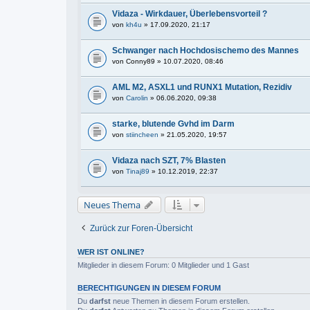
Vidaza - Wirkdauer, Überlebensvorteil ?
von
kh4u
» 17.09.2020, 21:17
Schwanger nach Hochdosischemo des Mannes
von
Conny89
» 10.07.2020, 08:46
AML M2, ASXL1 und RUNX1 Mutation, Rezidiv
von
Carolin
» 06.06.2020, 09:38
starke, blutende Gvhd im Darm
von
stiincheen
» 21.05.2020, 19:57
Vidaza nach SZT, 7% Blasten
von
Tinaj89
» 10.12.2019, 22:37
Neues Thema
Zurück zur Foren-Übersicht
WER IST ONLINE?
Mitglieder in diesem Forum: 0 Mitglieder und 1 Gast
BERECHTIGUNGEN IN DIESEM FORUM
Du
darfst
neue Themen in diesem Forum erstellen.