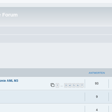
e Forum
ANTWORTEN
kämie AML M3
93
1
3
4
5
6
7
…
9
4