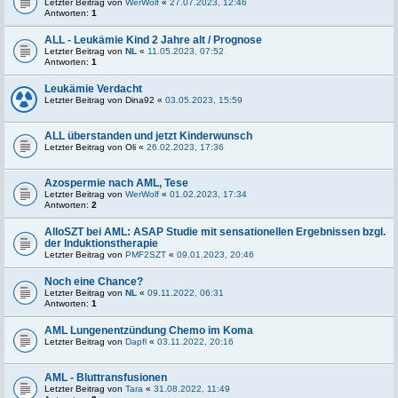
Letzter Beitrag von
WerWolf
«
27.07.2023, 12:46
Antworten:
1
ALL - Leukämie Kind 2 Jahre alt / Prognose
Letzter Beitrag von
NL
«
11.05.2023, 07:52
Antworten:
1
Leukämie Verdacht
Letzter Beitrag von
Dina92
«
03.05.2023, 15:59
ALL überstanden und jetzt Kinderwunsch
Letzter Beitrag von
Oli
«
26.02.2023, 17:36
Azospermie nach AML, Tese
Letzter Beitrag von
WerWolf
«
01.02.2023, 17:34
Antworten:
2
AlloSZT bei AML: ASAP Studie mit sensationellen Ergebnissen bzgl.
der Induktionstherapie
Letzter Beitrag von
PMF2SZT
«
09.01.2023, 20:46
Noch eine Chance?
Letzter Beitrag von
NL
«
09.11.2022, 06:31
Antworten:
1
AML Lungenentzündung Chemo im Koma
Letzter Beitrag von
Dapfl
«
03.11.2022, 20:16
AML - Bluttransfusionen
Letzter Beitrag von
Tara
«
31.08.2022, 11:49