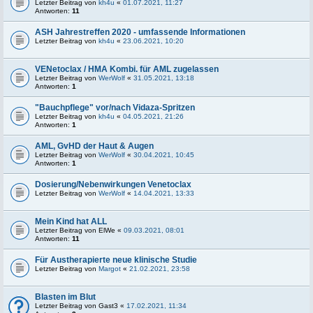
Letzter Beitrag von
kh4u
«
01.07.2021, 11:27
Antworten:
11
ASH Jahrestreffen 2020 - umfassende Informationen
Letzter Beitrag von
kh4u
«
23.06.2021, 10:20
VENetoclax / HMA Kombi. für AML zugelassen
Letzter Beitrag von
WerWolf
«
31.05.2021, 13:18
Antworten:
1
"Bauchpflege" vor/nach Vidaza-Spritzen
Letzter Beitrag von
kh4u
«
04.05.2021, 21:26
Antworten:
1
AML, GvHD der Haut & Augen
Letzter Beitrag von
WerWolf
«
30.04.2021, 10:45
Antworten:
1
Dosierung/Nebenwirkungen Venetoclax
Letzter Beitrag von
WerWolf
«
14.04.2021, 13:33
Mein Kind hat ALL
Letzter Beitrag von
ElWe
«
09.03.2021, 08:01
Antworten:
11
Für Austherapierte neue klinische Studie
Letzter Beitrag von
Margot
«
21.02.2021, 23:58
Blasten im Blut
Letzter Beitrag von
Gast3
«
17.02.2021, 11:34