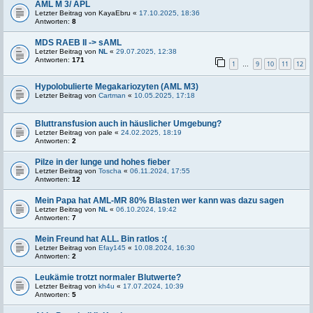
AML M 3/ APL
Letzter Beitrag von
KayaEbru
«
17.10.2025, 18:36
Antworten:
8
MDS RAEB II -> sAML
Letzter Beitrag von
NL
«
29.07.2025, 12:38
Antworten:
171
1
9
10
11
12
…
Hypolobulierte Megakariozyten (AML M3)
Letzter Beitrag von
Cartman
«
10.05.2025, 17:18
Bluttransfusion auch in häuslicher Umgebung?
Letzter Beitrag von
pale
«
24.02.2025, 18:19
Antworten:
2
Pilze in der lunge und hohes fieber
Letzter Beitrag von
Toscha
«
06.11.2024, 17:55
Antworten:
12
Mein Papa hat AML-MR 80% Blasten wer kann was dazu sagen
Letzter Beitrag von
NL
«
06.10.2024, 19:42
Antworten:
7
Mein Freund hat ALL. Bin ratlos :(
Letzter Beitrag von
Efay145
«
10.08.2024, 16:30
Antworten:
2
Leukämie trotzt normaler Blutwerte?
Letzter Beitrag von
kh4u
«
17.07.2024, 10:39
Antworten:
5