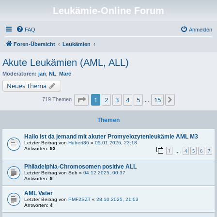
Leukämie-Online Forum
FAQ
Anmelden
Foren-Übersicht
Leukämien
Akute Leukämien (AML, ALL)
Moderatoren:
jan
,
NL
,
Marc
Neues Thema
Seite
1
von
15
1
2
3
4
5
15
Nächste
719 Themen
…
Themen
Hallo ist da jemand mit akuter Promyelozytenleukämie AML M3
Letzter Beitrag von
Hubert86
«
05.01.2026, 23:18
Antworten:
93
1
4
5
6
7
…
Philadelphia-Chromosomen positive ALL
Letzter Beitrag von
Seb
«
04.12.2025, 00:37
Antworten:
9
AML Vater
Letzter Beitrag von
PMF2SZT
«
28.10.2025, 21:03
Antworten:
4