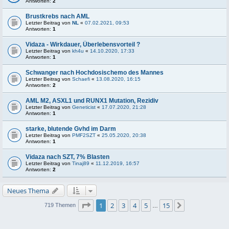
Antworten:
2
Brustkrebs nach AML
Letzter Beitrag von
NL
«
07.02.2021, 09:53
Antworten:
1
Vidaza - Wirkdauer, Überlebensvorteil ?
Letzter Beitrag von
kh4u
«
14.10.2020, 17:33
Antworten:
1
Schwanger nach Hochdosischemo des Mannes
Letzter Beitrag von
Schaefi
«
13.08.2020, 16:15
Antworten:
2
AML M2, ASXL1 und RUNX1 Mutation, Rezidiv
Letzter Beitrag von
Geneticist
«
17.07.2020, 21:28
Antworten:
1
starke, blutende Gvhd im Darm
Letzter Beitrag von
PMF2SZT
«
25.05.2020, 20:38
Antworten:
1
Vidaza nach SZT, 7% Blasten
Letzter Beitrag von
Tinaj89
«
11.12.2019, 16:57
Antworten:
2
Neues Thema
Seite
1
von
15
1
2
3
4
5
15
Nächste
719 Themen
…