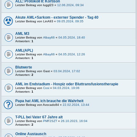
ALL: Protokoll II: Kortison
Letzter Beitrag von
luggl23
«
12.06.2024, 09:34
Akute AML+Sarkom - externer Spender - Tag 40
Letzter Beitrag von
LinA93
«
09.05.2024, 09:35
AML M3
Letzter Beitrag von
Albay66
«
04.05.2024, 18:40
Antworten:
1
AML(APL)
Letzter Beitrag von
Albay66
«
04.05.2024, 12:26
Antworten:
1
Blutwerte
Letzter Beitrag von
Gast
«
03.04.2024, 17:02
Antworten:
2
AML im Endstadium - Hospiz oder Bluttransfusionstherapie
Letzter Beitrag von
Cosi
«
04.03.2024, 19:06
Antworten:
1
Papa hat AML ich brauche die Wahrheit
Letzter Beitrag von
Avocado84
«
22.02.2024, 13:44
T-PLL bei Vater 67 Jahre alt
Letzter Beitrag von
PMF2SZT
«
26.10.2023, 16:04
Antworten:
2
Online Austausch