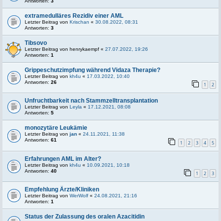
Antworten:
3
extramedulläres Rezidiv einer AML
Letzter Beitrag von
Krischan
«
30.08.2022, 08:31
Antworten:
3
Tibsovo
Letzter Beitrag von
henrykaempf
«
27.07.2022, 19:26
Antworten:
1
Grippeschutzimpfung während Vidaza Therapie?
Letzter Beitrag von
kh4u
«
17.03.2022, 10:40
Antworten:
26
1
2
Unfruchtbarkeit nach Stammzelltransplantation
Letzter Beitrag von
Leyla
«
17.12.2021, 08:08
Antworten:
5
monozytäre Leukämie
Letzter Beitrag von
jan
«
24.11.2021, 11:38
Antworten:
61
1
2
3
4
5
Erfahrungen AML im Alter?
Letzter Beitrag von
kh4u
«
10.09.2021, 10:18
Antworten:
40
1
2
3
Empfehlung Ärzte/Kliniken
Letzter Beitrag von
WerWolf
«
24.08.2021, 21:16
Antworten:
1
Status der Zulassung des oralen Azacitidin