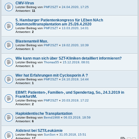
CMV-Virus
Letzter Beitrag von
PMF2SZT
«
24.04.2020, 17:25
Antworten:
11
5. Hamburger Patientenkongress für LEben NAch
Stammzelltransplantation am 25./26.4.2020
Letzter Beitrag von
PMF2SZT
«
13.03.2020, 14:01
Antworten:
2
Blastenanteil Max.
Letzter Beitrag von
PMF2SZT
«
19.02.2020, 10:39
Antworten:
1
Wie kann man sich über SZT-Kliniken detailliert informieren?
Letzter Beitrag von
Thomas55
«
15.12.2019, 08:01
Antworten:
1
Wer hat Erfahrungen mit Cyclosporin A ?
Letzter Beitrag von
PMF2SZT
«
24.10.2019, 14:44
Antworten:
1
EBMT: Patienten-, Familien-, und Spendertag, So., 24.3.2019 in
Frankfurt/M.
Letzter Beitrag von
PMF2SZT
«
20.03.2019, 17:22
Antworten:
2
Haploidentische Transplantation
Letzter Beitrag von
Bernd1968
«
06.03.2019, 18:59
Antworten:
6
Aidstest bei SZT/Leukämie
Letzter Beitrag von
SunSon
«
31.05.2018, 15:51
Antworten:
17