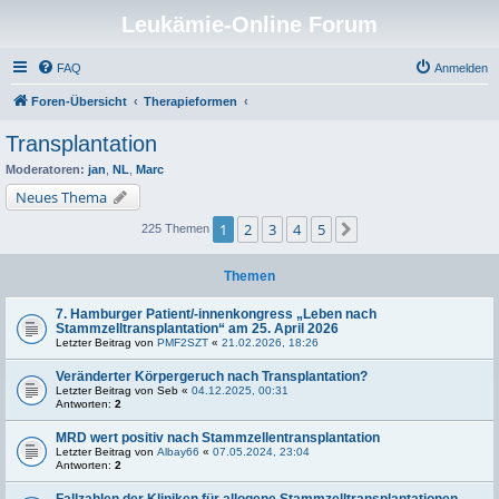
Leukämie-Online Forum
FAQ
Anmelden
Foren-Übersicht
Therapieformen
Transplantation
Moderatoren:
jan
,
NL
,
Marc
Neues Thema
1
2
3
4
5
Nächste
225 Themen
Themen
7. Hamburger Patient/-innenkongress „Leben nach
Stammzelltransplantation“ am 25. April 2026
Letzter Beitrag von
PMF2SZT
«
21.02.2026, 18:26
Veränderter Körpergeruch nach Transplantation?
Letzter Beitrag von
Seb
«
04.12.2025, 00:31
Antworten:
2
MRD wert positiv nach Stammzellentransplantation
Letzter Beitrag von
Albay66
«
07.05.2024, 23:04
Antworten:
2
Fallzahlen der Kliniken für allogene Stammzelltransplantationen