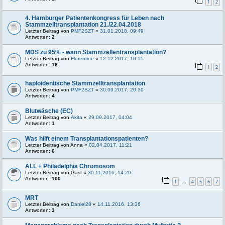
1
2
4. Hamburger Patientenkongress für Leben nach
Stammzelltransplantation 21./22.04.2018
Letzter Beitrag von
PMF2SZT
«
31.01.2018, 09:49
Antworten:
2
MDS zu 95% - wann Stammzellentransplantation?
Letzter Beitrag von
Florentine
«
12.12.2017, 10:15
Antworten:
18
1
2
haploidentische Stammzelltransplantation
Letzter Beitrag von
PMF2SZT
«
30.09.2017, 20:30
Antworten:
4
Blutwäsche (EC)
Letzter Beitrag von
Akita
«
29.09.2017, 04:04
Antworten:
1
Was hilft einem Transplantationspatienten?
Letzter Beitrag von
Anna
«
02.04.2017, 11:21
Antworten:
6
ALL + Philadelphia Chromosom
Letzter Beitrag von
Gast
«
30.11.2016, 14:20
Antworten:
100
1
4
5
6
7
…
MRT
Letzter Beitrag von
Daniel28
«
14.11.2016, 13:36
Antworten:
3