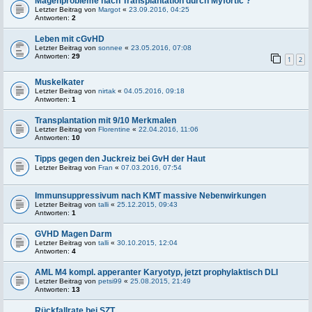
Magenprobleme nach Transplantation durch Myfortic ?
Letzter Beitrag von
Margot
«
23.09.2016, 04:25
Antworten:
2
Leben mit cGvHD
Letzter Beitrag von
sonnee
«
23.05.2016, 07:08
Antworten:
29
1
2
Muskelkater
Letzter Beitrag von
nirtak
«
04.05.2016, 09:18
Antworten:
1
Transplantation mit 9/10 Merkmalen
Letzter Beitrag von
Florentine
«
22.04.2016, 11:06
Antworten:
10
Tipps gegen den Juckreiz bei GvH der Haut
Letzter Beitrag von
Fran
«
07.03.2016, 07:54
Immunsuppressivum nach KMT massive Nebenwirkungen
Letzter Beitrag von
talli
«
25.12.2015, 09:43
Antworten:
1
GVHD Magen Darm
Letzter Beitrag von
talli
«
30.10.2015, 12:04
Antworten:
4
AML M4 kompl. apperanter Karyotyp, jetzt prophylaktisch DLI
Letzter Beitrag von
petsi99
«
25.08.2015, 21:49
Antworten:
13
Rückfallrate bei SZT