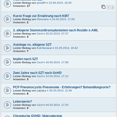
Letzter Beitrag von
petsi99
«
23.08.2015, 18:30
Antworten:
17
1
2
Kurze Frage zur Ernährung nach KMT
Letzter Beitrag von
Florentine
«
24.04.2015, 17:05
Antworten:
2
2. allogene Stammzelltransplantation nach Rezidiv s-AML
Letzter Beitrag von
Cecil
«
20.02.2015, 07:37
Antworten:
3
Autologe vs. allogene SZT
Letzter Beitrag von
Exil-Hanseat
«
01.05.2014, 16:42
Antworten:
7
Impfen nach SZT
Letzter Beitrag von
Cecil
«
16.04.2014, 17:08
Zwei Jahre nach SZT noch GvHD
Letzter Beitrag von
Cecil
«
14.04.2014, 17:12
Antworten:
3
PCP Pneumocystis Pneumonie - Erfahrungen? Behandlungsorte?
Letzter Beitrag von
LaLeLu
«
30.03.2014, 11:48
Antworten:
8
Leberwerte?
Letzter Beitrag von
Cecil
«
04.03.2014, 17:33
Antworten:
3
Chronische GVHD: Sklerodermie