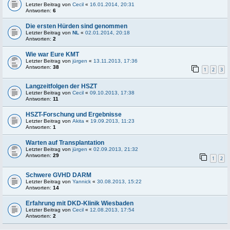
Letzter Beitrag von
Cecil
«
16.01.2014, 20:31
Antworten:
6
Die ersten Hürden sind genommen
Letzter Beitrag von
NL
«
02.01.2014, 20:18
Antworten:
2
Wie war Eure KMT
Letzter Beitrag von
jürgen
«
13.11.2013, 17:36
Antworten:
38
1
2
3
Langzeitfolgen der HSZT
Letzter Beitrag von
Cecil
«
09.10.2013, 17:38
Antworten:
11
HSZT-Forschung und Ergebnisse
Letzter Beitrag von
Akita
«
19.09.2013, 11:23
Antworten:
1
Warten auf Transplantation
Letzter Beitrag von
jürgen
«
02.09.2013, 21:32
Antworten:
29
1
2
Schwere GVHD DARM
Letzter Beitrag von
Yannick
«
30.08.2013, 15:22
Antworten:
14
Erfahrung mit DKD-Klinik Wiesbaden
Letzter Beitrag von
Cecil
«
12.08.2013, 17:54
Antworten:
2