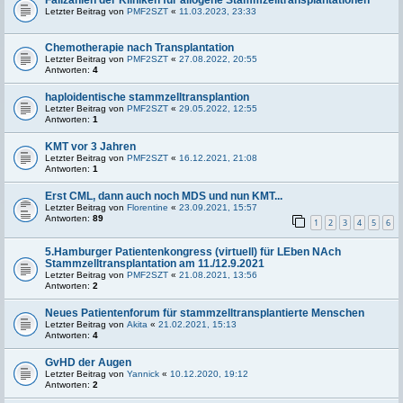
Letzter Beitrag von
PMF2SZT
«
11.03.2023, 23:33
Chemotherapie nach Transplantation
Letzter Beitrag von
PMF2SZT
«
27.08.2022, 20:55
Antworten:
4
haploidentische stammzelltransplantion
Letzter Beitrag von
PMF2SZT
«
29.05.2022, 12:55
Antworten:
1
KMT vor 3 Jahren
Letzter Beitrag von
PMF2SZT
«
16.12.2021, 21:08
Antworten:
1
Erst CML, dann auch noch MDS und nun KMT...
Letzter Beitrag von
Florentine
«
23.09.2021, 15:57
Antworten:
89
1
2
3
4
5
6
5.Hamburger Patientenkongress (virtuell) für LEben NAch
Stammzelltransplantation am 11./12.9.2021
Letzter Beitrag von
PMF2SZT
«
21.08.2021, 13:56
Antworten:
2
Neues Patientenforum für stammzelltransplantierte Menschen
Letzter Beitrag von
Akita
«
21.02.2021, 15:13
Antworten:
4
GvHD der Augen
Letzter Beitrag von
Yannick
«
10.12.2020, 19:12
Antworten:
2