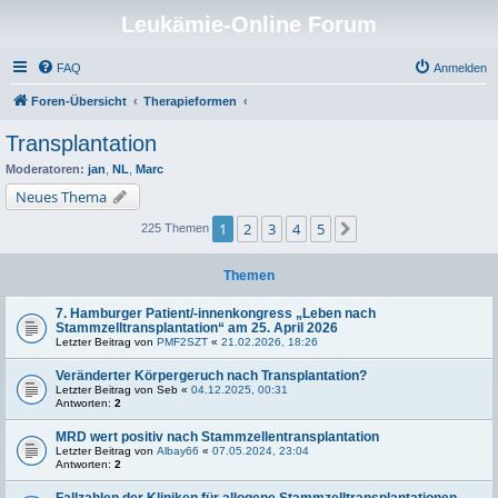
Leukämie-Online Forum
FAQ
Anmelden
Foren-Übersicht
Therapieformen
Transplantation
Moderatoren:
jan
,
NL
,
Marc
Neues Thema
1
2
3
4
5
Nächste
225 Themen
Themen
7. Hamburger Patient/-innenkongress „Leben nach
Stammzelltransplantation“ am 25. April 2026
Letzter Beitrag von
PMF2SZT
«
21.02.2026, 18:26
Veränderter Körpergeruch nach Transplantation?
Letzter Beitrag von
Seb
«
04.12.2025, 00:31
Antworten:
2
MRD wert positiv nach Stammzellentransplantation
Letzter Beitrag von
Albay66
«
07.05.2024, 23:04
Antworten:
2
Fallzahlen der Kliniken für allogene Stammzelltransplantationen