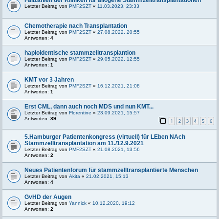
Letzter Beitrag von
PMF2SZT
«
11.03.2023, 23:33
Chemotherapie nach Transplantation
Letzter Beitrag von
PMF2SZT
«
27.08.2022, 20:55
Antworten:
4
haploidentische stammzelltransplantion
Letzter Beitrag von
PMF2SZT
«
29.05.2022, 12:55
Antworten:
1
KMT vor 3 Jahren
Letzter Beitrag von
PMF2SZT
«
16.12.2021, 21:08
Antworten:
1
Erst CML, dann auch noch MDS und nun KMT...
Letzter Beitrag von
Florentine
«
23.09.2021, 15:57
Antworten:
89
1
2
3
4
5
6
5.Hamburger Patientenkongress (virtuell) für LEben NAch
Stammzelltransplantation am 11./12.9.2021
Letzter Beitrag von
PMF2SZT
«
21.08.2021, 13:56
Antworten:
2
Neues Patientenforum für stammzelltransplantierte Menschen
Letzter Beitrag von
Akita
«
21.02.2021, 15:13
Antworten:
4
GvHD der Augen
Letzter Beitrag von
Yannick
«
10.12.2020, 19:12
Antworten:
2