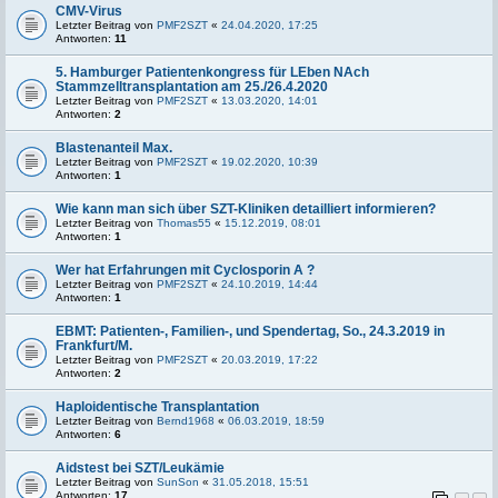
CMV-Virus
Letzter Beitrag von
PMF2SZT
«
24.04.2020, 17:25
Antworten:
11
5. Hamburger Patientenkongress für LEben NAch
Stammzelltransplantation am 25./26.4.2020
Letzter Beitrag von
PMF2SZT
«
13.03.2020, 14:01
Antworten:
2
Blastenanteil Max.
Letzter Beitrag von
PMF2SZT
«
19.02.2020, 10:39
Antworten:
1
Wie kann man sich über SZT-Kliniken detailliert informieren?
Letzter Beitrag von
Thomas55
«
15.12.2019, 08:01
Antworten:
1
Wer hat Erfahrungen mit Cyclosporin A ?
Letzter Beitrag von
PMF2SZT
«
24.10.2019, 14:44
Antworten:
1
EBMT: Patienten-, Familien-, und Spendertag, So., 24.3.2019 in
Frankfurt/M.
Letzter Beitrag von
PMF2SZT
«
20.03.2019, 17:22
Antworten:
2
Haploidentische Transplantation
Letzter Beitrag von
Bernd1968
«
06.03.2019, 18:59
Antworten:
6
Aidstest bei SZT/Leukämie
Letzter Beitrag von
SunSon
«
31.05.2018, 15:51
Antworten:
17