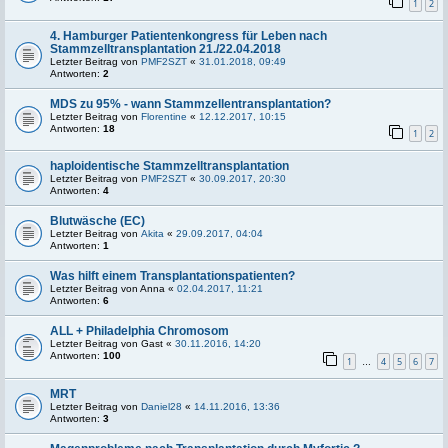
1
2
4. Hamburger Patientenkongress für Leben nach
Stammzelltransplantation 21./22.04.2018
Letzter Beitrag von
PMF2SZT
«
31.01.2018, 09:49
Antworten:
2
MDS zu 95% - wann Stammzellentransplantation?
Letzter Beitrag von
Florentine
«
12.12.2017, 10:15
Antworten:
18
1
2
haploidentische Stammzelltransplantation
Letzter Beitrag von
PMF2SZT
«
30.09.2017, 20:30
Antworten:
4
Blutwäsche (EC)
Letzter Beitrag von
Akita
«
29.09.2017, 04:04
Antworten:
1
Was hilft einem Transplantationspatienten?
Letzter Beitrag von
Anna
«
02.04.2017, 11:21
Antworten:
6
ALL + Philadelphia Chromosom
Letzter Beitrag von
Gast
«
30.11.2016, 14:20
Antworten:
100
1
4
5
6
7
…
MRT
Letzter Beitrag von
Daniel28
«
14.11.2016, 13:36
Antworten:
3