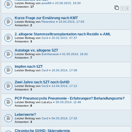
Letzter Beitrag von
petsi99
«
23.08.2015, 18:30
Antworten:
17
1
2
Kurze Frage zur Ernährung nach KMT
Letzter Beitrag von
Florentine
«
24.04.2015, 17:05
Antworten:
2
2. allogene Stammzelltransplantation nach Rezidiv s-AML
Letzter Beitrag von
Cecil
«
20.02.2015, 07:37
Antworten:
3
Autologe vs. allogene SZT
Letzter Beitrag von
Exil-Hanseat
«
01.05.2014, 16:42
Antworten:
7
Impfen nach SZT
Letzter Beitrag von
Cecil
«
16.04.2014, 17:08
Zwei Jahre nach SZT noch GvHD
Letzter Beitrag von
Cecil
«
14.04.2014, 17:12
Antworten:
3
PCP Pneumocystis Pneumonie - Erfahrungen? Behandlungsorte?
Letzter Beitrag von
LaLeLu
«
30.03.2014, 11:48
Antworten:
8
Leberwerte?
Letzter Beitrag von
Cecil
«
04.03.2014, 17:33
Antworten:
3
Chronische GVHD: Sklerodermie