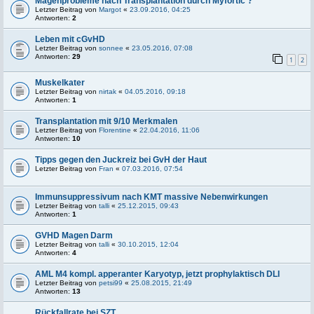
Magenprobleme nach Transplantation durch Myfortic ?
Letzter Beitrag von
Margot
«
23.09.2016, 04:25
Antworten:
2
Leben mit cGvHD
Letzter Beitrag von
sonnee
«
23.05.2016, 07:08
Antworten:
29
1
2
Muskelkater
Letzter Beitrag von
nirtak
«
04.05.2016, 09:18
Antworten:
1
Transplantation mit 9/10 Merkmalen
Letzter Beitrag von
Florentine
«
22.04.2016, 11:06
Antworten:
10
Tipps gegen den Juckreiz bei GvH der Haut
Letzter Beitrag von
Fran
«
07.03.2016, 07:54
Immunsuppressivum nach KMT massive Nebenwirkungen
Letzter Beitrag von
talli
«
25.12.2015, 09:43
Antworten:
1
GVHD Magen Darm
Letzter Beitrag von
talli
«
30.10.2015, 12:04
Antworten:
4
AML M4 kompl. apperanter Karyotyp, jetzt prophylaktisch DLI
Letzter Beitrag von
petsi99
«
25.08.2015, 21:49
Antworten:
13
Rückfallrate bei SZT