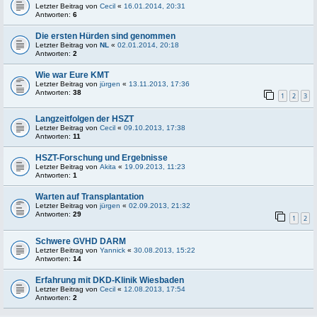
Letzter Beitrag von
Cecil
«
16.01.2014, 20:31
Antworten:
6
Die ersten Hürden sind genommen
Letzter Beitrag von
NL
«
02.01.2014, 20:18
Antworten:
2
Wie war Eure KMT
Letzter Beitrag von
jürgen
«
13.11.2013, 17:36
Antworten:
38
1
2
3
Langzeitfolgen der HSZT
Letzter Beitrag von
Cecil
«
09.10.2013, 17:38
Antworten:
11
HSZT-Forschung und Ergebnisse
Letzter Beitrag von
Akita
«
19.09.2013, 11:23
Antworten:
1
Warten auf Transplantation
Letzter Beitrag von
jürgen
«
02.09.2013, 21:32
Antworten:
29
1
2
Schwere GVHD DARM
Letzter Beitrag von
Yannick
«
30.08.2013, 15:22
Antworten:
14
Erfahrung mit DKD-Klinik Wiesbaden
Letzter Beitrag von
Cecil
«
12.08.2013, 17:54
Antworten:
2