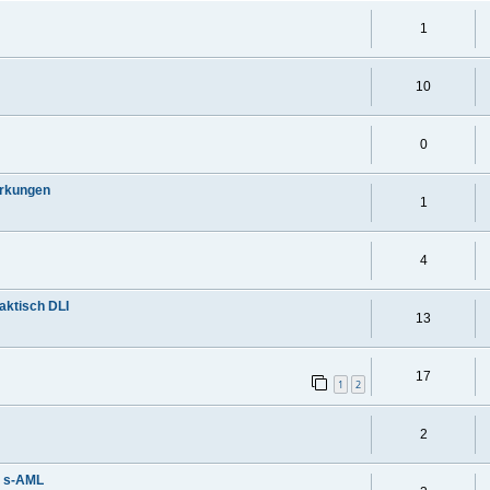
1
10
0
rkungen
1
4
aktisch DLI
13
17
1
2
2
v s-AML