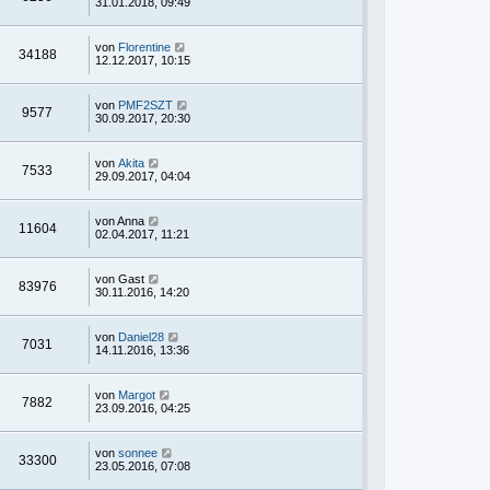
31.01.2018, 09:49
von
Florentine
34188
12.12.2017, 10:15
von
PMF2SZT
9577
30.09.2017, 20:30
von
Akita
7533
29.09.2017, 04:04
von
Anna
11604
02.04.2017, 11:21
von
Gast
83976
30.11.2016, 14:20
von
Daniel28
7031
14.11.2016, 13:36
von
Margot
7882
23.09.2016, 04:25
von
sonnee
33300
23.05.2016, 07:08