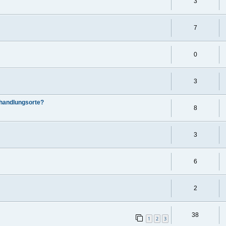
3
7
0
3
handlungsorte?
8
3
6
2
38
1
2
3