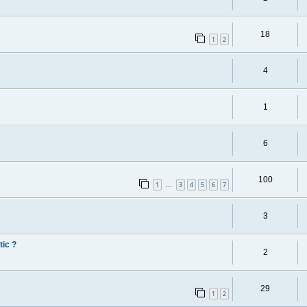
18
1
2
4
1
6
100
1
3
4
5
6
7
…
3
ic ?
2
29
1
2