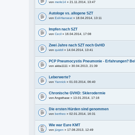
von
merle14
» 21.11.2014, 13:47
Autologe vs. allogene SZT
von
Exil-Hanseat
» 18.04.2014, 13:11
Impfen nach SZT
von
Cecil
» 16.04.2014, 17:08
Zwei Jahre nach SZT noch GvHD
von
quiddl
» 14.04.2014, 13:41
PCP Pneumocystis Pneumonie - Erfahrungen? Be
von
akita1111
» 30.04.2013, 21:39
Leberwerte?
von
Yannick
» 01.03.2014, 06:40
Chronische GVHD: Sklerodermie
von
Angsthase
» 13.01.2014, 17:16
Die ersten Hürden sind genommen
von
bertheo
» 02.01.2014, 16:31
Wie war Eure KMT
von
jürgen
» 17.08.2013, 12:49