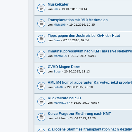
Muskelkater
von
talli
» 19.04.2016, 13:44
Transplantation mit 9/10 Merkmalen
von
Michi106
» 19.01.2016, 19:35
Tipps gegen den Juckreiz bei GvH der Haut
von
Fran
» 07.03.2016, 07:54
Immunsuppressivum nach KMT massive Nebenwi
von
Marita100
» 20.12.2015, 04:11
GVHD Magen Darm
von
Suse
» 20.10.2015, 13:13
AML M4 kompl. apperanter Karyotyp, jetzt prophyl
von
petsi99
» 22.08.2015, 23:10
Rückfallrate bei SZT
von
marwin1077
» 16.07.2010, 00:37
Kurze Frage zur Ernährung nach KMT
von
tschichen
» 24.04.2015, 13:20
2. allogene Stammzelltransplantation nach Rezidi