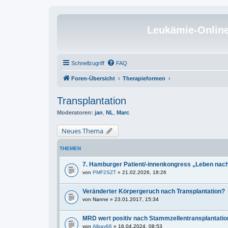
Leukämie-Onlin
Schnellzugriff
FAQ
Foren-Übersicht
Therapieformen
Transplantation
Moderatoren:
jan
,
NL
,
Marc
Neues Thema
THEMEN
7. Hamburger Patient/-innenkongress „Leben nach
von
PMF2SZT
» 21.02.2026, 18:26
Veränderter Körpergeruch nach Transplantation?
von
Nanne
» 23.01.2017, 15:34
MRD wert positiv nach Stammzellentransplantatio
von
Albay66
» 16.04.2024, 08:53