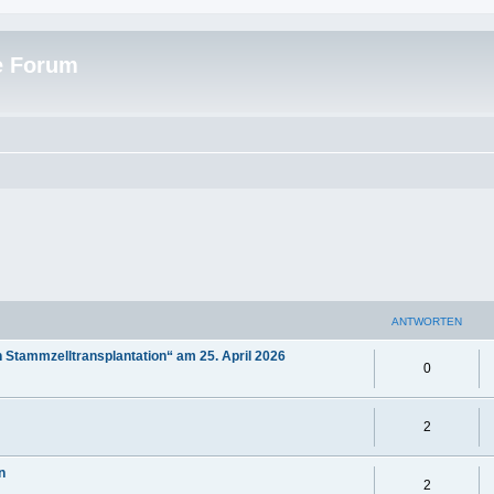
e Forum
ANTWORTEN
 Stammzelltransplantation“ am 25. April 2026
0
2
n
2