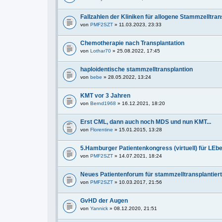
Fallzahlen der Kliniken für allogene Stammzelltra
von
PMF2SZT
» 11.03.2023, 23:33
Chemotherapie nach Transplantation
von
Lothar70
» 25.08.2022, 17:45
haploidentische stammzelltransplantion
von
bebe
» 28.05.2022, 13:24
KMT vor 3 Jahren
von
Bernd1968
» 16.12.2021, 18:20
Erst CML, dann auch noch MDS und nun KMT...
von
Florentine
» 15.01.2015, 13:28
5.Hamburger Patientenkongress (virtuell) für LEb
von
PMF2SZT
» 14.07.2021, 18:24
Neues Patientenforum für stammzelltransplantie
von
PMF2SZT
» 10.03.2017, 21:56
GvHD der Augen
von
Yannick
» 08.12.2020, 21:51