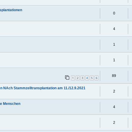
nsplantationen
0
4
1
1
89
1
2
3
4
5
6
en NAch Stammzelltransplantation am 11./12.9.2021
2
rte Menschen
4
2