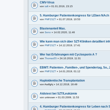
CMV-Virus
von
talli
» 01.01.2016, 23:15
5. Hamburger Patientenkongress für LEben NAch 
von
PMF2SZT
» 01.07.2019, 10:53
Blastenanteil Max.
von
Seno
» 14.02.2020, 11:46
Wie kann man sich über SZT-Kliniken detailliert in
von
PMF2SZT
» 14.12.2019, 17:41
Wer hat Erfahrungen mit Cyclosporin A ?
von
Thomas55
» 24.10.2019, 11:31
EBMT: Patienten-, Familien-, und Spendertag, So., 
von
PMF2SZT
» 14.01.2019, 01:12
Haploidentische Transplantation
von
Asdfghj
» 14.12.2018, 18:49
Aidstest bei SZT/Leukämie
von
unknown
» 01.03.2009, 11:53
4. Hamburger Patientenkongress für Leben nach S