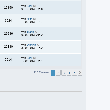
von
Cecil
15850
09.10.2013, 17:38
von
Akita
6924
19.09.2013, 11:23
von
jürgen
29236
02.09.2013, 21:32
von
Yannick
22130
30.08.2013, 15:22
von
Cecil
7914
12.08.2013, 17:54
1
2
3
4
5
Nächste
225 Themen