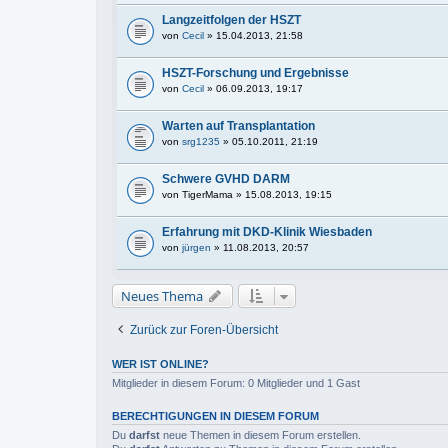
Langzeitfolgen der HSZT
von
Cecil
» 15.04.2013, 21:58
HSZT-Forschung und Ergebnisse
von
Cecil
» 06.09.2013, 19:17
Warten auf Transplantation
von
srg1235
» 05.10.2011, 21:19
Schwere GVHD DARM
von
TigerMama
» 15.08.2013, 19:15
Erfahrung mit DKD-Klinik Wiesbaden
von
jürgen
» 11.08.2013, 20:57
Neues Thema
Zurück zur Foren-Übersicht
WER IST ONLINE?
Mitglieder in diesem Forum: 0 Mitglieder und 1 Gast
BERECHTIGUNGEN IN DIESEM FORUM
Du
darfst
neue Themen in diesem Forum erstellen.