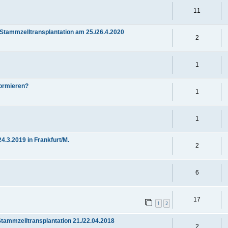
11
Stammzelltransplantation am 25./26.4.2020
2
1
formieren?
1
1
24.3.2019 in Frankfurt/M.
2
6
17
1
2
tammzelltransplantation 21./22.04.2018
2