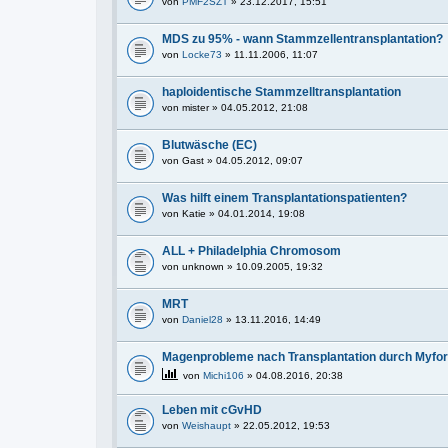
von
PMF2SZT
» 23.12.2017, 15:51
MDS zu 95% - wann Stammzellentransplantation?
von
Locke73
» 11.11.2006, 11:07
haploidentische Stammzelltransplantation
von
mister
» 04.05.2012, 21:08
Blutwäsche (EC)
von
Gast
» 04.05.2012, 09:07
Was hilft einem Transplantationspatienten?
von
Katie
» 04.01.2014, 19:08
ALL + Philadelphia Chromosom
von
unknown
» 10.09.2005, 19:32
MRT
von
Daniel28
» 13.11.2016, 14:49
Magenprobleme nach Transplantation durch Myfort
von
Michi106
» 04.08.2016, 20:38
Leben mit cGvHD
von
Weishaupt
» 22.05.2012, 19:53