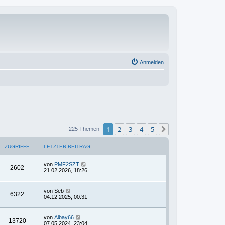
Anmelden
1
2
3
4
5
Nächste
225 Themen
ZUGRIFFE
LETZTER BEITRAG
von
PMF2SZT
2602
21.02.2026, 18:26
von
Seb
6322
04.12.2025, 00:31
von
Albay66
13720
07.05.2024, 23:04