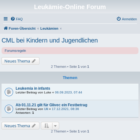
Leukämie-Online Forum
FAQ
Anmelden
Foren-Übersicht
Leukämien
CML bei Kindern und Jugendlichen
Forumsregeln
Neues Thema
2 Themen • Seite
1
von
1
Themen
Leukemia in infants
Letzter Beitrag von
Luke
«
06.09.2023, 07:44
Ab 01.11.21 gilt für Glivec ein Festbetrag
Letzter Beitrag von
Ulli
«
17.12.2021, 08:36
Antworten:
1
Neues Thema
2 Themen • Seite
1
von
1