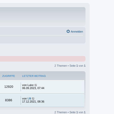
Anmelden
2 Themen • Seite
1
von
1
ZUGRIFFE
LETZTER BEITRAG
von
Luke
12920
06.09.2023, 07:44
von
Ulli
8386
17.12.2021, 08:36
2 Themen • Seite
1
von
1