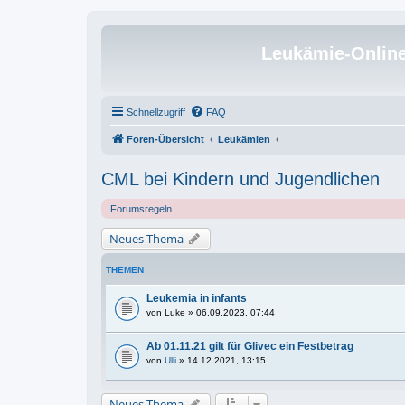
Leukämie-Onlin
Schnellzugriff
FAQ
Foren-Übersicht
Leukämien
CML bei Kindern und Jugendlichen
Forumsregeln
Neues Thema
THEMEN
Leukemia in infants
von
Luke
» 06.09.2023, 07:44
Ab 01.11.21 gilt für Glivec ein Festbetrag
von
Ulli
» 14.12.2021, 13:15
Neues Thema