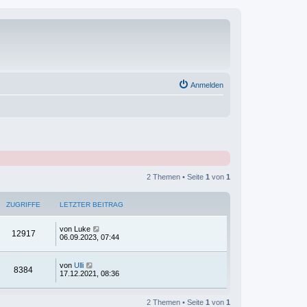
Anmelden
2 Themen • Seite
1
von
1
ZUGRIFFE
LETZTER BEITRAG
von
Luke
12917
06.09.2023, 07:44
von
Ulli
8384
17.12.2021, 08:36
2 Themen • Seite
1
von
1