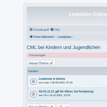
Leukämie-Onlin
Schnellzugriff
FAQ
Foren-Übersicht
Leukämien
CML bei Kindern und Jugendlichen
Forumsregeln
Neues Thema
THEMEN
Leukemia in infants
von
Luke
» 06.09.2023, 07:44
Ab 01.11.21 gilt für Glivec ein Festbetrag
von
Ulli
» 14.12.2021, 13:15
Neues Thema