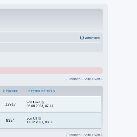
Anmelden
2 Themen • Seite
1
von
1
ZUGRIFFE
LETZTER BEITRAG
von
Luke
12917
06.09.2023, 07:44
von
Ulli
8384
17.12.2021, 08:36
2 Themen • Seite
1
von
1