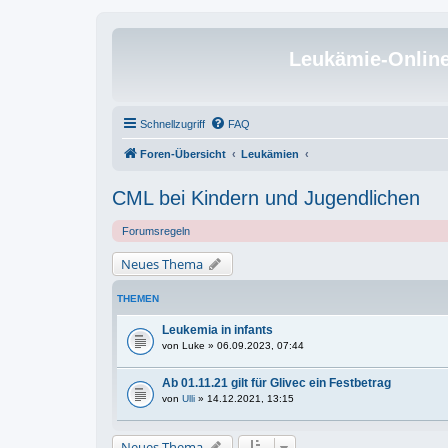
Leukämie-Onlin
Schnellzugriff
FAQ
Foren-Übersicht
Leukämien
CML bei Kindern und Jugendlichen
Forumsregeln
Neues Thema
THEMEN
Leukemia in infants
von
Luke
» 06.09.2023, 07:44
Ab 01.11.21 gilt für Glivec ein Festbetrag
von
Ulli
» 14.12.2021, 13:15
Neues Thema