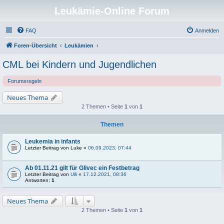
Leukämie-Online Forum
FAQ
Anmelden
Foren-Übersicht
Leukämien
CML bei Kindern und Jugendlichen
Forumsregeln
Neues Thema
2 Themen • Seite
1
von
1
Themen
Leukemia in infants
Letzter Beitrag von
Luke
«
06.09.2023, 07:44
Ab 01.11.21 gilt für Glivec ein Festbetrag
Letzter Beitrag von
Ulli
«
17.12.2021, 08:36
Antworten:
1
Neues Thema
2 Themen • Seite
1
von
1