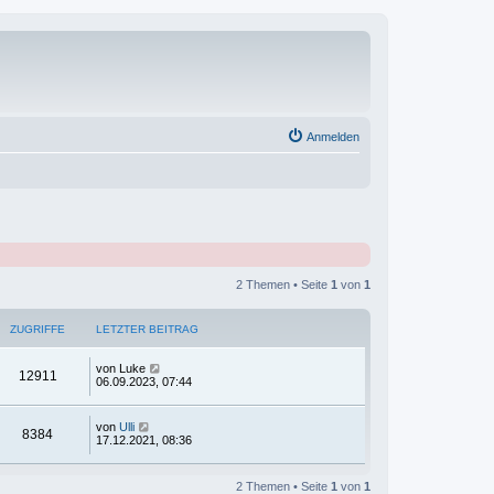
Anmelden
2 Themen • Seite
1
von
1
ZUGRIFFE
LETZTER BEITRAG
von
Luke
12911
06.09.2023, 07:44
von
Ulli
8384
17.12.2021, 08:36
2 Themen • Seite
1
von
1