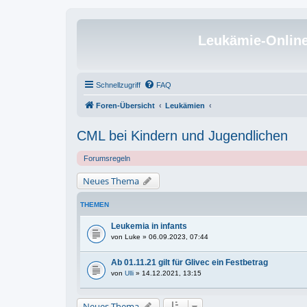
Leukämie-Onlin
Schnellzugriff
FAQ
Foren-Übersicht
Leukämien
CML bei Kindern und Jugendlichen
Forumsregeln
Neues Thema
THEMEN
Leukemia in infants
von
Luke
» 06.09.2023, 07:44
Ab 01.11.21 gilt für Glivec ein Festbetrag
von
Ulli
» 14.12.2021, 13:15
Neues Thema