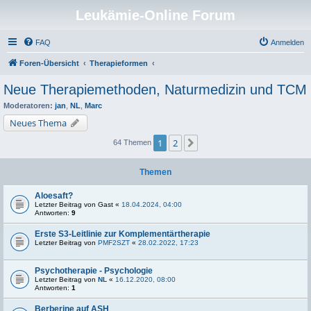
Leukämie-Online Forum
FAQ
Anmelden
Foren-Übersicht
Therapieformen
Neue Therapiemethoden, Naturmedizin und TCM
Moderatoren:
jan
,
NL
,
Marc
Neues Thema
1
2
Nächste
64 Themen
Themen
Aloesaft?
Letzter Beitrag von
Gast
«
18.04.2024, 04:00
Antworten:
9
Erste S3-Leitlinie zur Komplementärtherapie
Letzter Beitrag von
PMF2SZT
«
28.02.2022, 17:23
Psychotherapie - Psychologie
Letzter Beitrag von
NL
«
16.12.2020, 08:00
Antworten:
1
Berberine auf ASH