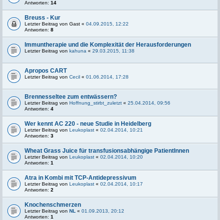
Antworten:
14
Breuss - Kur
Letzter Beitrag von
Gast
«
04.09.2015, 12:22
Antworten:
8
Immuntherapie und die Komplexität der Herausforderungen
Letzter Beitrag von
kahuna
«
29.03.2015, 11:38
Apropos CART
Letzter Beitrag von
Cecil
«
01.06.2014, 17:28
Brennesseltee zum entwässern?
Letzter Beitrag von
Hoffnung_stirbt_zuletzt
«
25.04.2014, 09:56
Antworten:
4
Wer kennt AC 220 - neue Studie in Heidelberg
Letzter Beitrag von
Leukoplast
«
02.04.2014, 10:21
Antworten:
3
Wheat Grass Juice für transfusionsabhängige PatientInnen
Letzter Beitrag von
Leukoplast
«
02.04.2014, 10:20
Antworten:
1
Atra in Kombi mit TCP-Antidepressivum
Letzter Beitrag von
Leukoplast
«
02.04.2014, 10:17
Antworten:
2
Knochenschmerzen
Letzter Beitrag von
NL
«
01.09.2013, 20:12
Antworten:
1