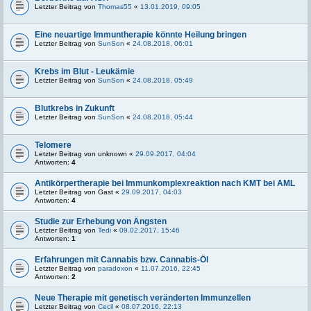
Letzter Beitrag von
Thomas55
«
13.01.2019, 09:05
Eine neuartige Immuntherapie könnte Heilung bringen
Letzter Beitrag von
SunSon
«
24.08.2018, 06:01
Krebs im Blut - Leukämie
Letzter Beitrag von
SunSon
«
24.08.2018, 05:49
Blutkrebs in Zukunft
Letzter Beitrag von
SunSon
«
24.08.2018, 05:44
Telomere
Letzter Beitrag von
unknown
«
29.09.2017, 04:04
Antworten:
4
Antikörpertherapie bei Immunkomplexreaktion nach KMT bei AML
Letzter Beitrag von
Gast
«
29.09.2017, 04:03
Antworten:
4
Studie zur Erhebung von Ängsten
Letzter Beitrag von
Tedi
«
09.02.2017, 15:46
Antworten:
1
Erfahrungen mit Cannabis bzw. Cannabis-Öl
Letzter Beitrag von
paradoxon
«
11.07.2016, 22:45
Antworten:
2
Neue Therapie mit genetisch veränderten Immunzellen
Letzter Beitrag von
Cecil
«
08.07.2016, 22:13