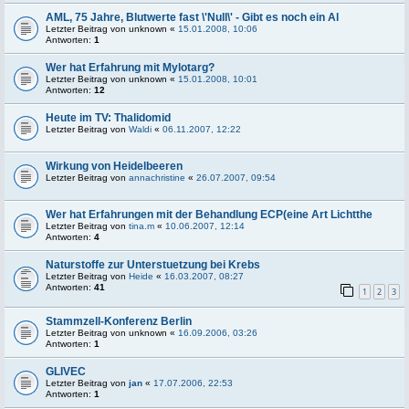
AML, 75 Jahre, Blutwerte fast \'Null\' - Gibt es noch ein Al
Letzter Beitrag von
unknown
«
15.01.2008, 10:06
Antworten:
1
Wer hat Erfahrung mit Mylotarg?
Letzter Beitrag von
unknown
«
15.01.2008, 10:01
Antworten:
12
Heute im TV: Thalidomid
Letzter Beitrag von
Waldi
«
06.11.2007, 12:22
Wirkung von Heidelbeeren
Letzter Beitrag von
annachristine
«
26.07.2007, 09:54
Wer hat Erfahrungen mit der Behandlung ECP(eine Art Lichtthe
Letzter Beitrag von
tina.m
«
10.06.2007, 12:14
Antworten:
4
Naturstoffe zur Unterstuetzung bei Krebs
Letzter Beitrag von
Heide
«
16.03.2007, 08:27
Antworten:
41
1
2
3
Stammzell-Konferenz Berlin
Letzter Beitrag von
unknown
«
16.09.2006, 03:26
Antworten:
1
GLIVEC
Letzter Beitrag von
jan
«
17.07.2006, 22:53
Antworten:
1