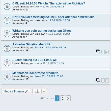
CML seit 24.10.05 Welche Therapie ist die Richtige?
Letzter Beitrag von
uwe
«
22.06.2006, 08:13
Antworten:
12
Der Anlaß der Meldung ist übel - aber offenbar sind wir alle
Letzter Beitrag von
unknown
«
17.04.2006, 17:58
Antworten:
6
Wirkung von sehr gering dosiertem Glivec
Letzter Beitrag von
unknown
«
18.01.2006, 00:42
Antworten:
7
Aktueller Situationsbericht
Letzter Beitrag von
Frank
«
13.01.2006, 08:59
Antworten:
26
1
2
Rückmeldung auf 12.11.05 UWE
Letzter Beitrag von
uwe
«
13.11.2005, 12:35
Mannatech -Ambrotoseprodukte
Letzter Beitrag von
jan
«
27.10.2005, 23:07
Antworten:
19
1
2
Neues Thema
1
2
Nächste
64 Themen