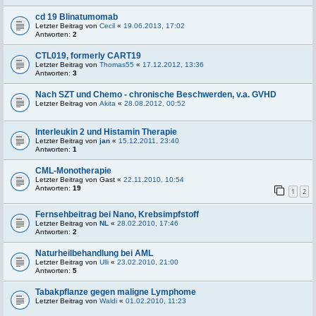
cd 19 Blinatumomab
Letzter Beitrag von
Cecil
«
19.06.2013, 17:02
Antworten:
2
CTL019, formerly CART19
Letzter Beitrag von
Thomas55
«
17.12.2012, 13:36
Antworten:
3
Nach SZT und Chemo - chronische Beschwerden, v.a. GVHD
Letzter Beitrag von
Akita
«
28.08.2012, 00:52
Interleukin 2 und Histamin Therapie
Letzter Beitrag von
jan
«
15.12.2011, 23:40
Antworten:
1
CML-Monotherapie
Letzter Beitrag von
Gast
«
22.11.2010, 10:54
Antworten:
19
1
2
Fernsehbeitrag bei Nano, Krebsimpfstoff
Letzter Beitrag von
NL
«
28.02.2010, 17:46
Antworten:
2
Naturheilbehandlung bei AML
Letzter Beitrag von
Ulli
«
23.02.2010, 21:00
Antworten:
5
Tabakpflanze gegen maligne Lymphome
Letzter Beitrag von
Waldi
«
01.02.2010, 11:23