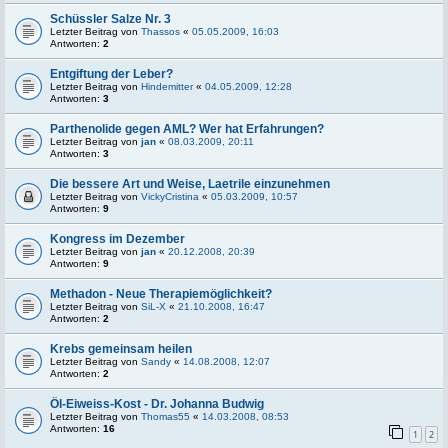
Schüssler Salze Nr. 3
Letzter Beitrag von
Thassos
«
05.05.2009, 16:03
Antworten:
2
Entgiftung der Leber?
Letzter Beitrag von
Hindemitter
«
04.05.2009, 12:28
Antworten:
3
Parthenolide gegen AML? Wer hat Erfahrungen?
Letzter Beitrag von
jan
«
08.03.2009, 20:11
Antworten:
3
Die bessere Art und Weise, Laetrile einzunehmen
Letzter Beitrag von
VickyCristina
«
05.03.2009, 10:57
Antworten:
9
Kongress im Dezember
Letzter Beitrag von
jan
«
20.12.2008, 20:39
Antworten:
9
Methadon - Neue Therapiemöglichkeit?
Letzter Beitrag von
SiL-X
«
21.10.2008, 16:47
Antworten:
2
Krebs gemeinsam heilen
Letzter Beitrag von
Sandy
«
14.08.2008, 12:07
Antworten:
2
Öl-Eiweiss-Kost - Dr. Johanna Budwig
Letzter Beitrag von
Thomas55
«
14.03.2008, 08:53
Antworten:
16
1
2