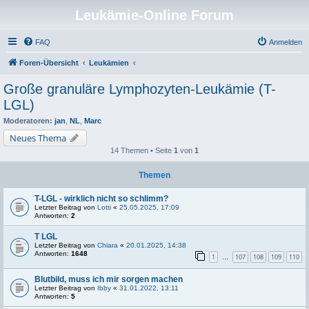
Leukämie-Online Forum
FAQ
Anmelden
Foren-Übersicht
Leukämien
Große granuläre Lymphozyten-Leukämie (T-
LGL)
Moderatoren:
jan
,
NL
,
Marc
Neues Thema
14 Themen • Seite
1
von
1
Themen
T-LGL - wirklich nicht so schlimm?
Letzter Beitrag von
Lotti
«
25.05.2025, 17:09
Antworten:
2
T LGL
Letzter Beitrag von
Chiara
«
20.01.2025, 14:38
Antworten:
1648
1
107
108
109
110
…
Blutbild, muss ich mir sorgen machen
Letzter Beitrag von
Ibby
«
31.01.2022, 13:11
Antworten:
5