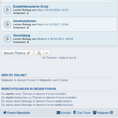
Empfehlenswerte Ärzte
Letzter Beitrag von
Ibby
«
25.03.2018, 12:21
Antworten:
1
Genmutationen
Letzter Beitrag von
Ibby
«
14.12.2017, 13:04
Antworten:
3
Vorstellung
Letzter Beitrag von
Marlene
«
30.04.2017, 09:49
Antworten:
3
Neues Thema
14 Themen • Seite
1
von
1
WER IST ONLINE?
Mitglieder in diesem Forum: 0 Mitglieder und 2 Gäste
BERECHTIGUNGEN IN DIESEM FORUM
Du
darfst
neue Themen in diesem Forum erstellen.
Du
darfst
Antworten zu Themen in diesem Forum erstellen.
Du darfst deine Beiträge in diesem Forum
nicht
ändern.
Du darfst deine Beiträge in diesem Forum
nicht
löschen.
Foren-Übersicht
Kontakt
Das Team
Mitglieder