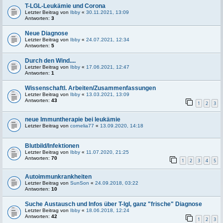
T-LGL-Leukämie und Corona
Letzter Beitrag von
Ibby
«
30.11.2021, 13:09
Antworten:
3
Neue Diagnose
Letzter Beitrag von
Ibby
«
24.07.2021, 12:34
Antworten:
5
Durch den Wind....
Letzter Beitrag von
Ibby
«
17.06.2021, 12:47
Antworten:
1
Wissenschaftl. Arbeiten/Zusammenfassungen
Letzter Beitrag von
Ibby
«
13.03.2021, 13:09
Antworten:
43
1
2
3
neue Immuntherapie bei leukämie
Letzter Beitrag von
cornelia77
«
13.09.2020, 14:18
Blutbild/Infektionen
Letzter Beitrag von
Ibby
«
11.07.2020, 21:25
Antworten:
70
1
2
3
4
5
Autoimmunkrankheiten
Letzter Beitrag von
SunSon
«
24.09.2018, 03:22
Antworten:
10
Suche Austausch und Infos über T-lgl, ganz "frische" Diagnose
Letzter Beitrag von
Ibby
«
18.06.2018, 12:24
Antworten:
42
1
2
3