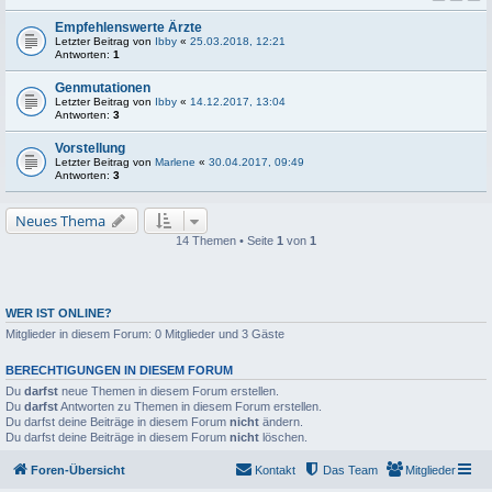
Empfehlenswerte Ärzte
Letzter Beitrag von
Ibby
«
25.03.2018, 12:21
Antworten:
1
Genmutationen
Letzter Beitrag von
Ibby
«
14.12.2017, 13:04
Antworten:
3
Vorstellung
Letzter Beitrag von
Marlene
«
30.04.2017, 09:49
Antworten:
3
Neues Thema
14 Themen • Seite
1
von
1
WER IST ONLINE?
Mitglieder in diesem Forum: 0 Mitglieder und 3 Gäste
BERECHTIGUNGEN IN DIESEM FORUM
Du
darfst
neue Themen in diesem Forum erstellen.
Du
darfst
Antworten zu Themen in diesem Forum erstellen.
Du darfst deine Beiträge in diesem Forum
nicht
ändern.
Du darfst deine Beiträge in diesem Forum
nicht
löschen.
Foren-Übersicht
Kontakt
Das Team
Mitglieder