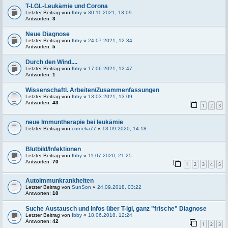
T-LGL-Leukämie und Corona
Letzter Beitrag von
Ibby
«
30.11.2021, 13:09
Antworten:
3
Neue Diagnose
Letzter Beitrag von
Ibby
«
24.07.2021, 12:34
Antworten:
5
Durch den Wind....
Letzter Beitrag von
Ibby
«
17.06.2021, 12:47
Antworten:
1
Wissenschaftl. Arbeiten/Zusammenfassungen
Letzter Beitrag von
Ibby
«
13.03.2021, 13:09
Antworten:
43
1
2
3
neue Immuntherapie bei leukämie
Letzter Beitrag von
cornelia77
«
13.09.2020, 14:18
Blutbild/Infektionen
Letzter Beitrag von
Ibby
«
11.07.2020, 21:25
Antworten:
70
1
2
3
4
5
Autoimmunkrankheiten
Letzter Beitrag von
SunSon
«
24.09.2018, 03:22
Antworten:
10
Suche Austausch und Infos über T-lgl, ganz "frische" Diagnose
Letzter Beitrag von
Ibby
«
18.06.2018, 12:24
Antworten:
42
1
2
3