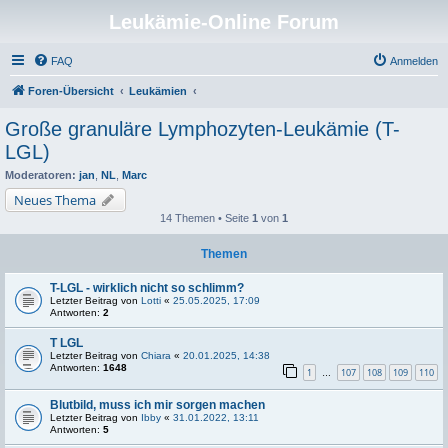
Leukämie-Online Forum
FAQ
Anmelden
Foren-Übersicht
Leukämien
Große granuläre Lymphozyten-Leukämie (T-
LGL)
Moderatoren:
jan
,
NL
,
Marc
Neues Thema
14 Themen • Seite
1
von
1
Themen
T-LGL - wirklich nicht so schlimm?
Letzter Beitrag von
Lotti
«
25.05.2025, 17:09
Antworten:
2
T LGL
Letzter Beitrag von
Chiara
«
20.01.2025, 14:38
Antworten:
1648
1
107
108
109
110
…
Blutbild, muss ich mir sorgen machen
Letzter Beitrag von
Ibby
«
31.01.2022, 13:11
Antworten:
5