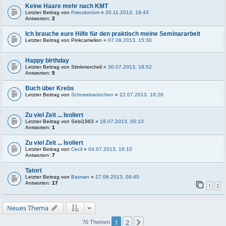
Keine Haare mehr nach KMT
Letzter Beitrag von
Pseudonüm
«
20.11.2013, 19:43
Antworten:
2
Ich brauche eure Hilfe für den praktisch meine Seminararbeit
Letzter Beitrag von
Pinkcamelion
«
07.09.2013, 15:30
Happy birthday
Letzter Beitrag von
Stinkmorcheli
«
30.07.2013, 18:52
Antworten:
5
Buch über Krebs
Letzter Beitrag von
Schneekaninchen
«
22.07.2013, 18:26
Zu viel Zeit ... Isoliert
Letzter Beitrag von
Sebi1983
«
18.07.2013, 00:10
Antworten:
1
Zu viel Zeit ... Isoliert
Letzter Beitrag von
Cecil
«
04.07.2013, 16:10
Antworten:
7
Tatort
Letzter Beitrag von
Batman
«
27.06.2013, 08:40
Antworten:
17
1
2
Neues Thema
1
2
Nächste
76 Themen