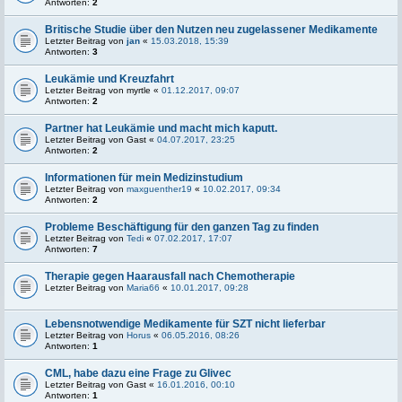
Antworten:
2
Britische Studie über den Nutzen neu zugelassener Medikamente
Letzter Beitrag von
jan
«
15.03.2018, 15:39
Antworten:
3
Leukämie und Kreuzfahrt
Letzter Beitrag von
myrtle
«
01.12.2017, 09:07
Antworten:
2
Partner hat Leukämie und macht mich kaputt.
Letzter Beitrag von
Gast
«
04.07.2017, 23:25
Antworten:
2
Informationen für mein Medizinstudium
Letzter Beitrag von
maxguenther19
«
10.02.2017, 09:34
Antworten:
2
Probleme Beschäftigung für den ganzen Tag zu finden
Letzter Beitrag von
Tedi
«
07.02.2017, 17:07
Antworten:
7
Therapie gegen Haarausfall nach Chemotherapie
Letzter Beitrag von
Maria66
«
10.01.2017, 09:28
Lebensnotwendige Medikamente für SZT nicht lieferbar
Letzter Beitrag von
Horus
«
06.05.2016, 08:26
Antworten:
1
CML, habe dazu eine Frage zu Glivec
Letzter Beitrag von
Gast
«
16.01.2016, 00:10
Antworten:
1