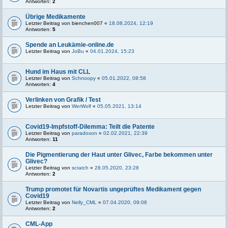
Antworten:
2
Übrige Medikamente
Letzter Beitrag von
bienchen007
«
18.08.2024, 12:19
Antworten:
5
Spende an Leukämie-online.de
Letzter Beitrag von
JoBu
«
04.01.2024, 15:23
Hund im Haus mit CLL
Letzter Beitrag von
Schnoopy
«
05.01.2022, 08:58
Antworten:
4
Verlinken von Grafik / Test
Letzter Beitrag von
WerWolf
«
05.05.2021, 13:14
Covid19-Impfstoff-Dilemma: Teilt die Patente
Letzter Beitrag von
paradoxon
«
02.02.2021, 22:39
Antworten:
11
Die Pigmentierung der Haut unter Glivec, Farbe bekommen unter
Glivec?
Letzter Beitrag von
scratch
«
28.05.2020, 23:28
Antworten:
2
Trump promotet für Novartis ungeprüftes Medikament gegen
Covid19
Letzter Beitrag von
Nelly_CML
«
07.04.2020, 09:08
Antworten:
2
CML-App