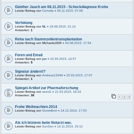
Günther Jauch am 08.11.2015 - Schockdiagnose Krebs
Letzter Beitrag von
Cornelia
«
09.11.2015, 07:08
Verhütung
Letzter Beitrag von
NL
«
18.08.2015, 21:14
Antworten:
1
Reha nach Stammzellentransplantation
Letzter Beitrag von
Michaela1806
«
04.08.2015, 17:54
Foren und Email
Letzter Beitrag von
jan
«
22.05.2015, 14:57
Antworten:
5
Signatur ändern!?
Letzter Beitrag von
Andreas13349
«
25.03.2015, 17:07
Antworten:
1
Spiegel-Artikel zur Pharmaforschung
Letzter Beitrag von
seoul1
«
21.03.2015, 16:33
Antworten:
36
1
2
3
Frohe Weihnachten 2014
Letzter Beitrag von
Gummibrot
«
24.12.2014, 17:53
Als ich letztens beim Notarzt war,
Letzter Beitrag von
SunSon
«
14.11.2014, 23:12