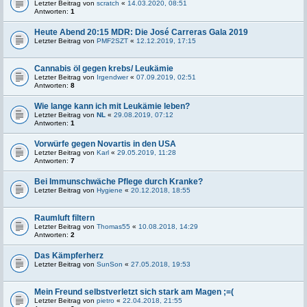
Letzter Beitrag von
scratch
«
14.03.2020, 08:51
Antworten:
1
Heute Abend 20:15 MDR: Die José Carreras Gala 2019
Letzter Beitrag von
PMF2SZT
«
12.12.2019, 17:15
Cannabis öl gegen krebs/ Leukämie
Letzter Beitrag von
Irgendwer
«
07.09.2019, 02:51
Antworten:
8
Wie lange kann ich mit Leukämie leben?
Letzter Beitrag von
NL
«
29.08.2019, 07:12
Antworten:
1
Vorwürfe gegen Novartis in den USA
Letzter Beitrag von
Karl
«
29.05.2019, 11:28
Antworten:
7
Bei Immunschwäche Pflege durch Kranke?
Letzter Beitrag von
Hygiene
«
20.12.2018, 18:55
Raumluft filtern
Letzter Beitrag von
Thomas55
«
10.08.2018, 14:29
Antworten:
2
Das Kämpferherz
Letzter Beitrag von
SunSon
«
27.05.2018, 19:53
Mein Freund selbstverletzt sich stark am Magen ;=(
Letzter Beitrag von
pietro
«
22.04.2018, 21:55