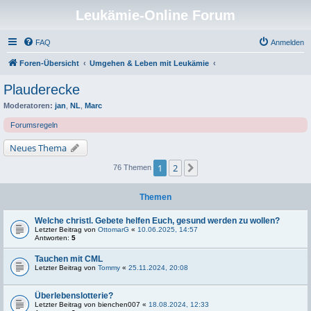
Leukämie-Online Forum
FAQ
Anmelden
Foren-Übersicht
Umgehen & Leben mit Leukämie
Plauderecke
Moderatoren:
jan
,
NL
,
Marc
Forumsregeln
Neues Thema
1
2
Nächste
76 Themen
Themen
Welche christl. Gebete helfen Euch, gesund werden zu wollen?
Letzter Beitrag von
OttomarG
«
10.06.2025, 14:57
Antworten:
5
Tauchen mit CML
Letzter Beitrag von
Tommy
«
25.11.2024, 20:08
Überlebenslotterie?
Letzter Beitrag von
bienchen007
«
18.08.2024, 12:33