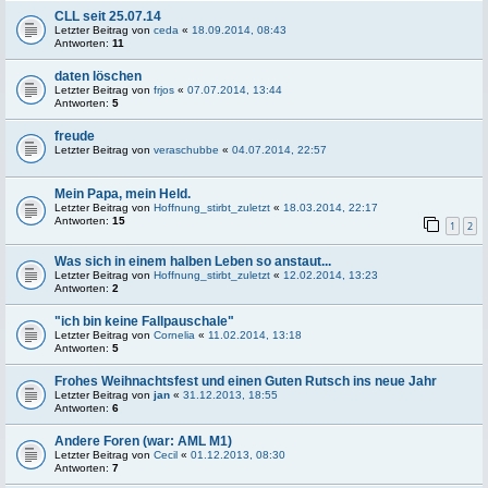
CLL seit 25.07.14
Letzter Beitrag von
ceda
«
18.09.2014, 08:43
Antworten:
11
daten löschen
Letzter Beitrag von
frjos
«
07.07.2014, 13:44
Antworten:
5
freude
Letzter Beitrag von
veraschubbe
«
04.07.2014, 22:57
Mein Papa, mein Held.
Letzter Beitrag von
Hoffnung_stirbt_zuletzt
«
18.03.2014, 22:17
Antworten:
15
1
2
Was sich in einem halben Leben so anstaut...
Letzter Beitrag von
Hoffnung_stirbt_zuletzt
«
12.02.2014, 13:23
Antworten:
2
"ich bin keine Fallpauschale"
Letzter Beitrag von
Cornelia
«
11.02.2014, 13:18
Antworten:
5
Frohes Weihnachtsfest und einen Guten Rutsch ins neue Jahr
Letzter Beitrag von
jan
«
31.12.2013, 18:55
Antworten:
6
Andere Foren (war: AML M1)
Letzter Beitrag von
Cecil
«
01.12.2013, 08:30
Antworten:
7