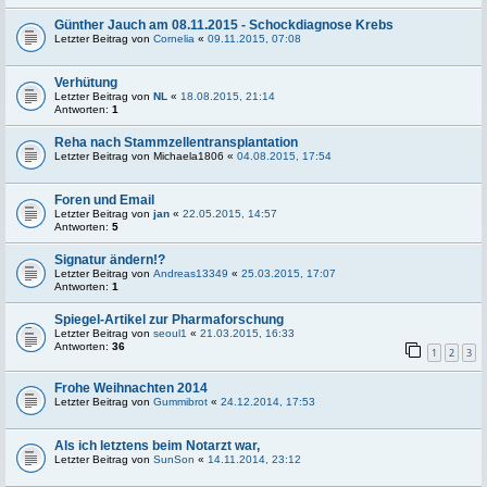
Günther Jauch am 08.11.2015 - Schockdiagnose Krebs
Letzter Beitrag von
Cornelia
«
09.11.2015, 07:08
Verhütung
Letzter Beitrag von
NL
«
18.08.2015, 21:14
Antworten:
1
Reha nach Stammzellentransplantation
Letzter Beitrag von
Michaela1806
«
04.08.2015, 17:54
Foren und Email
Letzter Beitrag von
jan
«
22.05.2015, 14:57
Antworten:
5
Signatur ändern!?
Letzter Beitrag von
Andreas13349
«
25.03.2015, 17:07
Antworten:
1
Spiegel-Artikel zur Pharmaforschung
Letzter Beitrag von
seoul1
«
21.03.2015, 16:33
Antworten:
36
1
2
3
Frohe Weihnachten 2014
Letzter Beitrag von
Gummibrot
«
24.12.2014, 17:53
Als ich letztens beim Notarzt war,
Letzter Beitrag von
SunSon
«
14.11.2014, 23:12