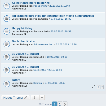
Keine Haare mehr nach KMT
Letzter Beitrag von
Pseudonüm
«
20.11.2013, 19:43
Antworten:
2
Ich brauche eure Hilfe für den praktisch meine Seminararbeit
Letzter Beitrag von
Pinkcamelion
«
07.09.2013, 15:30
Happy birthday
Letzter Beitrag von
Stinkmorcheli
«
30.07.2013, 18:52
Antworten:
5
Buch über Krebs
Letzter Beitrag von
Schneekaninchen
«
22.07.2013, 18:26
Zu viel Zeit ... Isoliert
Letzter Beitrag von
Sebi1983
«
18.07.2013, 00:10
Antworten:
1
Zu viel Zeit ... Isoliert
Letzter Beitrag von
Cecil
«
04.07.2013, 16:10
Antworten:
7
Tatort
Letzter Beitrag von
Batman
«
27.06.2013, 08:40
Antworten:
17
1
2
Neues Thema
1
2
Nächste
76 Themen