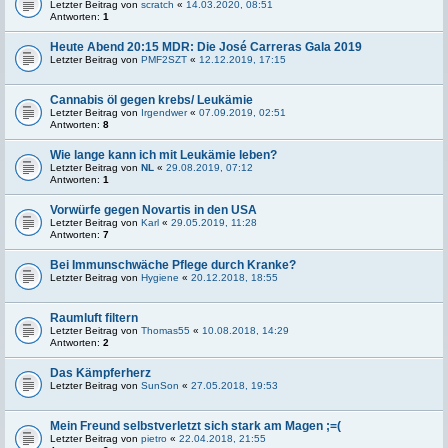
Letzter Beitrag von
scratch
«
14.03.2020, 08:51
Antworten:
1
Heute Abend 20:15 MDR: Die José Carreras Gala 2019
Letzter Beitrag von
PMF2SZT
«
12.12.2019, 17:15
Cannabis öl gegen krebs/ Leukämie
Letzter Beitrag von
Irgendwer
«
07.09.2019, 02:51
Antworten:
8
Wie lange kann ich mit Leukämie leben?
Letzter Beitrag von
NL
«
29.08.2019, 07:12
Antworten:
1
Vorwürfe gegen Novartis in den USA
Letzter Beitrag von
Karl
«
29.05.2019, 11:28
Antworten:
7
Bei Immunschwäche Pflege durch Kranke?
Letzter Beitrag von
Hygiene
«
20.12.2018, 18:55
Raumluft filtern
Letzter Beitrag von
Thomas55
«
10.08.2018, 14:29
Antworten:
2
Das Kämpferherz
Letzter Beitrag von
SunSon
«
27.05.2018, 19:53
Mein Freund selbstverletzt sich stark am Magen ;=(
Letzter Beitrag von
pietro
«
22.04.2018, 21:55