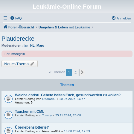
Leukämie-Online Forum
FAQ
Anmelden
Foren-Übersicht
Umgehen & Leben mit Leukämie
Plauderecke
Moderatoren:
jan
,
NL
,
Marc
Forumsregeln
Neues Thema
1
2
Nächste
76 Themen
Themen
Welche christl. Gebete helfen Euch, gesund werden zu wollen?
Letzter Beitrag von
OttomarG
«
10.06.2025, 14:57
Antworten:
5
Tauchen mit CML
Letzter Beitrag von
Tommy
«
25.11.2024, 20:08
Überlebenslotterie?
Letzter Beitrag von
bienchen007
«
18.08.2024, 12:33