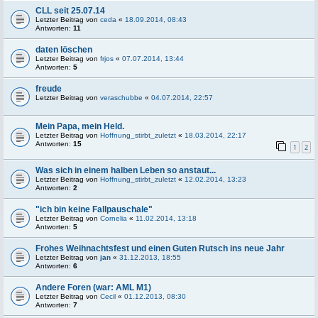
CLL seit 25.07.14
Letzter Beitrag von
ceda
«
18.09.2014, 08:43
Antworten:
11
daten löschen
Letzter Beitrag von
frjos
«
07.07.2014, 13:44
Antworten:
5
freude
Letzter Beitrag von
veraschubbe
«
04.07.2014, 22:57
Mein Papa, mein Held.
Letzter Beitrag von
Hoffnung_stirbt_zuletzt
«
18.03.2014, 22:17
Antworten:
15
1
2
Was sich in einem halben Leben so anstaut...
Letzter Beitrag von
Hoffnung_stirbt_zuletzt
«
12.02.2014, 13:23
Antworten:
2
"ich bin keine Fallpauschale"
Letzter Beitrag von
Cornelia
«
11.02.2014, 13:18
Antworten:
5
Frohes Weihnachtsfest und einen Guten Rutsch ins neue Jahr
Letzter Beitrag von
jan
«
31.12.2013, 18:55
Antworten:
6
Andere Foren (war: AML M1)
Letzter Beitrag von
Cecil
«
01.12.2013, 08:30
Antworten:
7