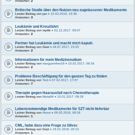
Antworten:
2
Britische Studie über den Nutzen neu zugelassener Medikamente
Letzter Beitrag von
jan
«
15.03.2018, 15:39
Antworten:
3
Leukämie und Kreuzfahrt
Letzter Beitrag von
myrtle
«
01.12.2017, 09:07
Antworten:
2
Partner hat Leukämie und macht mich kaputt.
Letzter Beitrag von
Gast
«
04.07.2017, 23:25
Antworten:
2
Informationen für mein Medizinstudium
Letzter Beitrag von
maxguenther19
«
10.02.2017, 09:34
Antworten:
2
Probleme Beschäftigung für den ganzen Tag zu finden
Letzter Beitrag von
Tedi
«
07.02.2017, 17:07
Antworten:
7
Therapie gegen Haarausfall nach Chemotherapie
Letzter Beitrag von
Maria66
«
10.01.2017, 09:28
Lebensnotwendige Medikamente für SZT nicht lieferbar
Letzter Beitrag von
Horus
«
06.05.2016, 08:26
Antworten:
1
CML, habe dazu eine Frage zu Glivec
Letzter Beitrag von
Gast
«
16.01.2016, 00:10
Antworten:
1