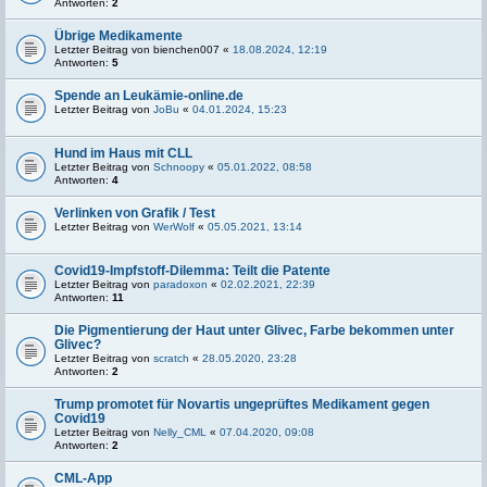
Antworten:
2
Übrige Medikamente
Letzter Beitrag von
bienchen007
«
18.08.2024, 12:19
Antworten:
5
Spende an Leukämie-online.de
Letzter Beitrag von
JoBu
«
04.01.2024, 15:23
Hund im Haus mit CLL
Letzter Beitrag von
Schnoopy
«
05.01.2022, 08:58
Antworten:
4
Verlinken von Grafik / Test
Letzter Beitrag von
WerWolf
«
05.05.2021, 13:14
Covid19-Impfstoff-Dilemma: Teilt die Patente
Letzter Beitrag von
paradoxon
«
02.02.2021, 22:39
Antworten:
11
Die Pigmentierung der Haut unter Glivec, Farbe bekommen unter
Glivec?
Letzter Beitrag von
scratch
«
28.05.2020, 23:28
Antworten:
2
Trump promotet für Novartis ungeprüftes Medikament gegen
Covid19
Letzter Beitrag von
Nelly_CML
«
07.04.2020, 09:08
Antworten:
2
CML-App