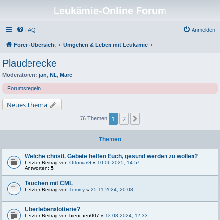
Leukämie-Online Forum
FAQ
Anmelden
Foren-Übersicht
Umgehen & Leben mit Leukämie
Plauderecke
Moderatoren:
jan
,
NL
,
Marc
Forumsregeln
Neues Thema
1
2
Nächste
76 Themen
Themen
Welche christl. Gebete helfen Euch, gesund werden zu wollen?
Letzter Beitrag von
OttomarG
«
10.06.2025, 14:57
Antworten:
5
Tauchen mit CML
Letzter Beitrag von
Tommy
«
25.11.2024, 20:08
Überlebenslotterie?
Letzter Beitrag von
bienchen007
«
18.08.2024, 12:33