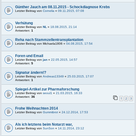
Günther Jauch am 08.11.2015 - Schockdiagnose Krebs
Letzter Beitrag von
Cornelia
«
09.11.2015, 07:08
Verhütung
Letzter Beitrag von
NL
«
18.08.2015, 21:14
Antworten:
1
Reha nach Stammzellentransplantation
Letzter Beitrag von
Michaela1806
«
04.08.2015, 17:54
Foren und Email
Letzter Beitrag von
jan
«
22.05.2015, 14:57
Antworten:
5
Signatur ändern!?
Letzter Beitrag von
Andreas13349
«
25.03.2015, 17:07
Antworten:
1
Spiegel-Artikel zur Pharmaforschung
Letzter Beitrag von
seoul1
«
21.03.2015, 16:33
Antworten:
36
1
2
3
Frohe Weihnachten 2014
Letzter Beitrag von
Gummibrot
«
24.12.2014, 17:53
Als ich letztens beim Notarzt war,
Letzter Beitrag von
SunSon
«
14.11.2014, 23:12