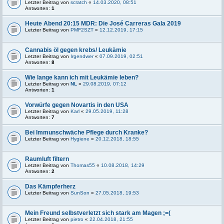
Letzter Beitrag von
scratch
«
14.03.2020, 08:51
Antworten:
1
Heute Abend 20:15 MDR: Die José Carreras Gala 2019
Letzter Beitrag von
PMF2SZT
«
12.12.2019, 17:15
Cannabis öl gegen krebs/ Leukämie
Letzter Beitrag von
Irgendwer
«
07.09.2019, 02:51
Antworten:
8
Wie lange kann ich mit Leukämie leben?
Letzter Beitrag von
NL
«
29.08.2019, 07:12
Antworten:
1
Vorwürfe gegen Novartis in den USA
Letzter Beitrag von
Karl
«
29.05.2019, 11:28
Antworten:
7
Bei Immunschwäche Pflege durch Kranke?
Letzter Beitrag von
Hygiene
«
20.12.2018, 18:55
Raumluft filtern
Letzter Beitrag von
Thomas55
«
10.08.2018, 14:29
Antworten:
2
Das Kämpferherz
Letzter Beitrag von
SunSon
«
27.05.2018, 19:53
Mein Freund selbstverletzt sich stark am Magen ;=(
Letzter Beitrag von
pietro
«
22.04.2018, 21:55