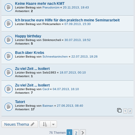
Keine Haare mehr nach KMT
Letzter Beitrag von
Pseudonüm
«
20.11.2013, 19:43
Antworten:
2
Ich brauche eure Hilfe für den praktisch meine Seminararbeit
Letzter Beitrag von
Pinkcamelion
«
07.09.2013, 15:30
Happy birthday
Letzter Beitrag von
Stinkmorcheli
«
30.07.2013, 18:52
Antworten:
5
Buch über Krebs
Letzter Beitrag von
Schneekaninchen
«
22.07.2013, 18:26
Zu viel Zeit ... Isoliert
Letzter Beitrag von
Sebi1983
«
18.07.2013, 00:10
Antworten:
1
Zu viel Zeit ... Isoliert
Letzter Beitrag von
Cecil
«
04.07.2013, 16:10
Antworten:
7
Tatort
Letzter Beitrag von
Batman
«
27.06.2013, 08:40
Antworten:
17
1
2
Neues Thema
1
2
Nächste
76 Themen