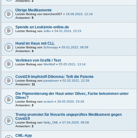
Antworten:
2
Übrige Medikamente
Letzter Beitrag von
bienchen007
«
18.08.2024, 12:19
Antworten:
5
Spende an Leukämie-online.de
Letzter Beitrag von
JoBu
«
04.01.2024, 15:23
Hund im Haus mit CLL
Letzter Beitrag von
Schnoopy
«
05.01.2022, 08:58
Antworten:
4
Verlinken von Grafik / Test
Letzter Beitrag von
WerWolf
«
05.05.2021, 13:14
Covid19-Impfstoff-Dilemma: Teilt die Patente
Letzter Beitrag von
paradoxon
«
02.02.2021, 22:39
Antworten:
11
Die Pigmentierung der Haut unter Glivec, Farbe bekommen unter
Glivec?
Letzter Beitrag von
scratch
«
28.05.2020, 23:28
Antworten:
2
Trump promotet für Novartis ungeprüftes Medikament gegen
Covid19
Letzter Beitrag von
Nelly_CML
«
07.04.2020, 09:08
Antworten:
2
CML-App