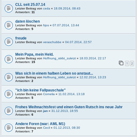
CLL seit 25.07.14
Letzter Beitrag von
ceda
«
18.09.2014, 08:43
Antworten:
11
daten löschen
Letzter Beitrag von
frjos
«
07.07.2014, 13:44
Antworten:
5
freude
Letzter Beitrag von
veraschubbe
«
04.07.2014, 22:57
Mein Papa, mein Held.
Letzter Beitrag von
Hoffnung_stirbt_zuletzt
«
18.03.2014, 22:17
Antworten:
15
1
2
Was sich in einem halben Leben so anstaut...
Letzter Beitrag von
Hoffnung_stirbt_zuletzt
«
12.02.2014, 13:23
Antworten:
2
"ich bin keine Fallpauschale"
Letzter Beitrag von
Cornelia
«
11.02.2014, 13:18
Antworten:
5
Frohes Weihnachtsfest und einen Guten Rutsch ins neue Jahr
Letzter Beitrag von
jan
«
31.12.2013, 18:55
Antworten:
6
Andere Foren (war: AML M1)
Letzter Beitrag von
Cecil
«
01.12.2013, 08:30
Antworten:
7