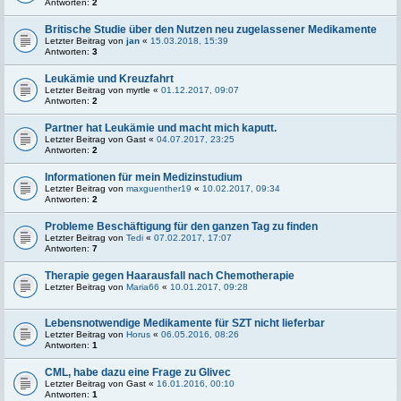
Antworten:
2
Britische Studie über den Nutzen neu zugelassener Medikamente
Letzter Beitrag von
jan
«
15.03.2018, 15:39
Antworten:
3
Leukämie und Kreuzfahrt
Letzter Beitrag von
myrtle
«
01.12.2017, 09:07
Antworten:
2
Partner hat Leukämie und macht mich kaputt.
Letzter Beitrag von
Gast
«
04.07.2017, 23:25
Antworten:
2
Informationen für mein Medizinstudium
Letzter Beitrag von
maxguenther19
«
10.02.2017, 09:34
Antworten:
2
Probleme Beschäftigung für den ganzen Tag zu finden
Letzter Beitrag von
Tedi
«
07.02.2017, 17:07
Antworten:
7
Therapie gegen Haarausfall nach Chemotherapie
Letzter Beitrag von
Maria66
«
10.01.2017, 09:28
Lebensnotwendige Medikamente für SZT nicht lieferbar
Letzter Beitrag von
Horus
«
06.05.2016, 08:26
Antworten:
1
CML, habe dazu eine Frage zu Glivec
Letzter Beitrag von
Gast
«
16.01.2016, 00:10
Antworten:
1