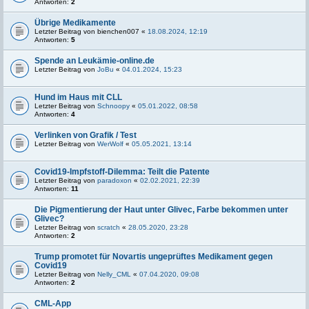
Antworten:
2
Übrige Medikamente
Letzter Beitrag von
bienchen007
«
18.08.2024, 12:19
Antworten:
5
Spende an Leukämie-online.de
Letzter Beitrag von
JoBu
«
04.01.2024, 15:23
Hund im Haus mit CLL
Letzter Beitrag von
Schnoopy
«
05.01.2022, 08:58
Antworten:
4
Verlinken von Grafik / Test
Letzter Beitrag von
WerWolf
«
05.05.2021, 13:14
Covid19-Impfstoff-Dilemma: Teilt die Patente
Letzter Beitrag von
paradoxon
«
02.02.2021, 22:39
Antworten:
11
Die Pigmentierung der Haut unter Glivec, Farbe bekommen unter
Glivec?
Letzter Beitrag von
scratch
«
28.05.2020, 23:28
Antworten:
2
Trump promotet für Novartis ungeprüftes Medikament gegen
Covid19
Letzter Beitrag von
Nelly_CML
«
07.04.2020, 09:08
Antworten:
2
CML-App