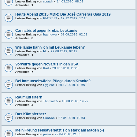
Letzter Beitrag von
scratch
«
14.03.2020, 08:51
Antworten:
1
Heute Abend 20:15 MDR: Die José Carreras Gala 2019
Letzter Beitrag von
PMF2SZT
«
12.12.2019, 17:15
Cannabis öl gegen krebs/ Leukämie
Letzter Beitrag von
Irgendwer
«
07.09.2019, 02:51
Antworten:
8
Wie lange kann ich mit Leukämie leben?
Letzter Beitrag von
NL
«
29.08.2019, 07:12
Antworten:
1
Vorwürfe gegen Novartis in den USA
Letzter Beitrag von
Karl
«
29.05.2019, 11:28
Antworten:
7
Bei Immunschwäche Pflege durch Kranke?
Letzter Beitrag von
Hygiene
«
20.12.2018, 18:55
Raumluft filtern
Letzter Beitrag von
Thomas55
«
10.08.2018, 14:29
Antworten:
2
Das Kämpferherz
Letzter Beitrag von
SunSon
«
27.05.2018, 19:53
Mein Freund selbstverletzt sich stark am Magen ;=(
Letzter Beitrag von
pietro
«
22.04.2018, 21:55