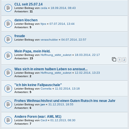
CLL seit 25.07.14
Letzter Beitrag von
ceda
«
18.09.2014, 08:43
Antworten:
11
daten löschen
Letzter Beitrag von
frjos
«
07.07.2014, 13:44
Antworten:
5
freude
Letzter Beitrag von
veraschubbe
«
04.07.2014, 22:57
Mein Papa, mein Held.
Letzter Beitrag von
Hoffnung_stirbt_zuletzt
«
18.03.2014, 22:17
Antworten:
15
1
2
Was sich in einem halben Leben so anstaut...
Letzter Beitrag von
Hoffnung_stirbt_zuletzt
«
12.02.2014, 13:23
Antworten:
2
"ich bin keine Fallpauschale"
Letzter Beitrag von
Cornelia
«
11.02.2014, 13:18
Antworten:
5
Frohes Weihnachtsfest und einen Guten Rutsch ins neue Jahr
Letzter Beitrag von
jan
«
31.12.2013, 18:55
Antworten:
6
Andere Foren (war: AML M1)
Letzter Beitrag von
Cecil
«
01.12.2013, 08:30
Antworten:
7