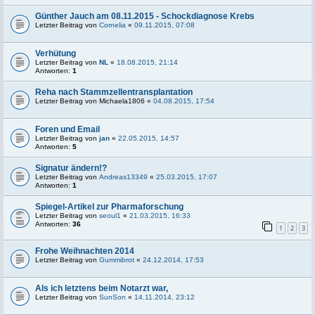
Günther Jauch am 08.11.2015 - Schockdiagnose Krebs
Letzter Beitrag von
Cornelia
«
09.11.2015, 07:08
Verhütung
Letzter Beitrag von
NL
«
18.08.2015, 21:14
Antworten:
1
Reha nach Stammzellentransplantation
Letzter Beitrag von
Michaela1806
«
04.08.2015, 17:54
Foren und Email
Letzter Beitrag von
jan
«
22.05.2015, 14:57
Antworten:
5
Signatur ändern!?
Letzter Beitrag von
Andreas13349
«
25.03.2015, 17:07
Antworten:
1
Spiegel-Artikel zur Pharmaforschung
Letzter Beitrag von
seoul1
«
21.03.2015, 16:33
Antworten:
36
1
2
3
Frohe Weihnachten 2014
Letzter Beitrag von
Gummibrot
«
24.12.2014, 17:53
Als ich letztens beim Notarzt war,
Letzter Beitrag von
SunSon
«
14.11.2014, 23:12