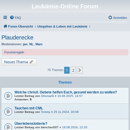
Leukämie-Online Forum
FAQ
Anmelden
Foren-Übersicht
Umgehen & Leben mit Leukämie
Plauderecke
Moderatoren:
jan
,
NL
,
Marc
Forumsregeln
Neues Thema
1
2
Nächste
76 Themen
Themen
Welche christl. Gebete helfen Euch, gesund werden zu wollen?
Letzter Beitrag von
OttomarG
«
10.06.2025, 14:57
Antworten:
5
Tauchen mit CML
Letzter Beitrag von
Tommy
«
25.11.2024, 20:08
Überlebenslotterie?
Letzter Beitrag von
bienchen007
«
18.08.2024, 12:33