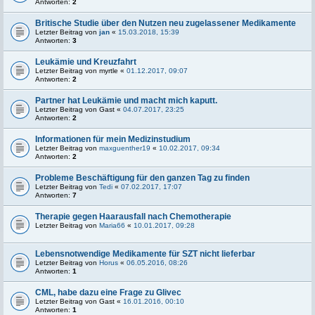
Antworten:
2
Britische Studie über den Nutzen neu zugelassener Medikamente
Letzter Beitrag von
jan
«
15.03.2018, 15:39
Antworten:
3
Leukämie und Kreuzfahrt
Letzter Beitrag von
myrtle
«
01.12.2017, 09:07
Antworten:
2
Partner hat Leukämie und macht mich kaputt.
Letzter Beitrag von
Gast
«
04.07.2017, 23:25
Antworten:
2
Informationen für mein Medizinstudium
Letzter Beitrag von
maxguenther19
«
10.02.2017, 09:34
Antworten:
2
Probleme Beschäftigung für den ganzen Tag zu finden
Letzter Beitrag von
Tedi
«
07.02.2017, 17:07
Antworten:
7
Therapie gegen Haarausfall nach Chemotherapie
Letzter Beitrag von
Maria66
«
10.01.2017, 09:28
Lebensnotwendige Medikamente für SZT nicht lieferbar
Letzter Beitrag von
Horus
«
06.05.2016, 08:26
Antworten:
1
CML, habe dazu eine Frage zu Glivec
Letzter Beitrag von
Gast
«
16.01.2016, 00:10
Antworten:
1