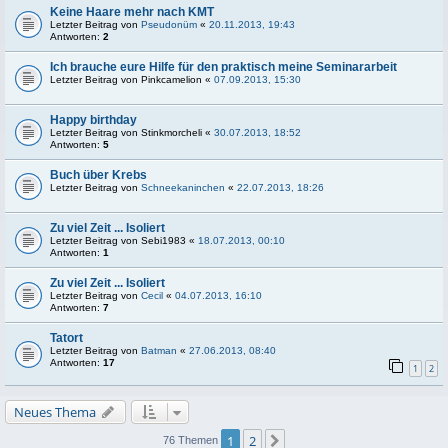
Keine Haare mehr nach KMT
Letzter Beitrag von
Pseudonüm
«
20.11.2013, 19:43
Antworten:
2
Ich brauche eure Hilfe für den praktisch meine Seminararbeit
Letzter Beitrag von
Pinkcamelion
«
07.09.2013, 15:30
Happy birthday
Letzter Beitrag von
Stinkmorcheli
«
30.07.2013, 18:52
Antworten:
5
Buch über Krebs
Letzter Beitrag von
Schneekaninchen
«
22.07.2013, 18:26
Zu viel Zeit ... Isoliert
Letzter Beitrag von
Sebi1983
«
18.07.2013, 00:10
Antworten:
1
Zu viel Zeit ... Isoliert
Letzter Beitrag von
Cecil
«
04.07.2013, 16:10
Antworten:
7
Tatort
Letzter Beitrag von
Batman
«
27.06.2013, 08:40
Antworten:
17
1
2
Neues Thema
1
2
Nächste
76 Themen