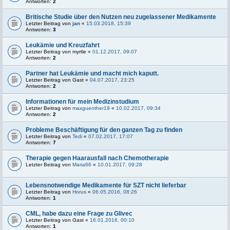
Antworten:
2
Britische Studie über den Nutzen neu zugelassener Medikamente
Letzter Beitrag von
jan
«
15.03.2018, 15:39
Antworten:
3
Leukämie und Kreuzfahrt
Letzter Beitrag von
myrtle
«
01.12.2017, 09:07
Antworten:
2
Partner hat Leukämie und macht mich kaputt.
Letzter Beitrag von
Gast
«
04.07.2017, 23:25
Antworten:
2
Informationen für mein Medizinstudium
Letzter Beitrag von
maxguenther19
«
10.02.2017, 09:34
Antworten:
2
Probleme Beschäftigung für den ganzen Tag zu finden
Letzter Beitrag von
Tedi
«
07.02.2017, 17:07
Antworten:
7
Therapie gegen Haarausfall nach Chemotherapie
Letzter Beitrag von
Maria66
«
10.01.2017, 09:28
Lebensnotwendige Medikamente für SZT nicht lieferbar
Letzter Beitrag von
Horus
«
06.05.2016, 08:26
Antworten:
1
CML, habe dazu eine Frage zu Glivec
Letzter Beitrag von
Gast
«
16.01.2016, 00:10
Antworten:
1