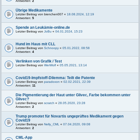
Antworten:
2
Übrige Medikamente
Letzter Beitrag von
bienchen007
«
18.08.2024, 12:19
Antworten:
5
Spende an Leukämie-online.de
Letzter Beitrag von
JoBu
«
04.01.2024, 15:23
Hund im Haus mit CLL
Letzter Beitrag von
Schnoopy
«
05.01.2022, 08:58
Antworten:
4
Verlinken von Grafik / Test
Letzter Beitrag von
WerWolf
«
05.05.2021, 13:14
Covid19-Impfstoff-Dilemma: Teilt die Patente
Letzter Beitrag von
paradoxon
«
02.02.2021, 22:39
Antworten:
11
Die Pigmentierung der Haut unter Glivec, Farbe bekommen unter
Glivec?
Letzter Beitrag von
scratch
«
28.05.2020, 23:28
Antworten:
2
Trump promotet für Novartis ungeprüftes Medikament gegen
Covid19
Letzter Beitrag von
Nelly_CML
«
07.04.2020, 09:08
Antworten:
2
CML-App