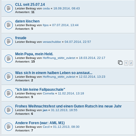
CLL seit 25.07.14
Letzter Beitrag von
ceda
«
18.09.2014, 08:43
Antworten:
11
daten löschen
Letzter Beitrag von
frjos
«
07.07.2014, 13:44
Antworten:
5
freude
Letzter Beitrag von
veraschubbe
«
04.07.2014, 22:57
Mein Papa, mein Held.
Letzter Beitrag von
Hoffnung_stirbt_zuletzt
«
18.03.2014, 22:17
Antworten:
15
1
2
Was sich in einem halben Leben so anstaut...
Letzter Beitrag von
Hoffnung_stirbt_zuletzt
«
12.02.2014, 13:23
Antworten:
2
"ich bin keine Fallpauschale"
Letzter Beitrag von
Cornelia
«
11.02.2014, 13:18
Antworten:
5
Frohes Weihnachtsfest und einen Guten Rutsch ins neue Jahr
Letzter Beitrag von
jan
«
31.12.2013, 18:55
Antworten:
6
Andere Foren (war: AML M1)
Letzter Beitrag von
Cecil
«
01.12.2013, 08:30
Antworten:
7