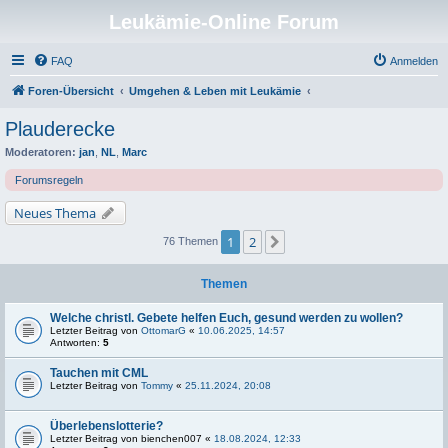
Leukämie-Online Forum
FAQ
Anmelden
Foren-Übersicht
Umgehen & Leben mit Leukämie
Plauderecke
Moderatoren:
jan
,
NL
,
Marc
Forumsregeln
Neues Thema
1
2
Nächste
76 Themen
Themen
Welche christl. Gebete helfen Euch, gesund werden zu wollen?
Letzter Beitrag von
OttomarG
«
10.06.2025, 14:57
Antworten:
5
Tauchen mit CML
Letzter Beitrag von
Tommy
«
25.11.2024, 20:08
Überlebenslotterie?
Letzter Beitrag von
bienchen007
«
18.08.2024, 12:33