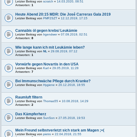
Letzter Beitrag von
scratch
«
14.03.2020, 08:51
Antworten:
1
Heute Abend 20:15 MDR: Die José Carreras Gala 2019
Letzter Beitrag von
PMF2SZT
«
12.12.2019, 17:15
Cannabis öl gegen krebs/ Leukämie
Letzter Beitrag von
Irgendwer
«
07.09.2019, 02:51
Antworten:
8
Wie lange kann ich mit Leukämie leben?
Letzter Beitrag von
NL
«
29.08.2019, 07:12
Antworten:
1
Vorwürfe gegen Novartis in den USA
Letzter Beitrag von
Karl
«
29.05.2019, 11:28
Antworten:
7
Bei Immunschwäche Pflege durch Kranke?
Letzter Beitrag von
Hygiene
«
20.12.2018, 18:55
Raumluft filtern
Letzter Beitrag von
Thomas55
«
10.08.2018, 14:29
Antworten:
2
Das Kämpferherz
Letzter Beitrag von
SunSon
«
27.05.2018, 19:53
Mein Freund selbstverletzt sich stark am Magen ;=(
Letzter Beitrag von
pietro
«
22.04.2018, 21:55