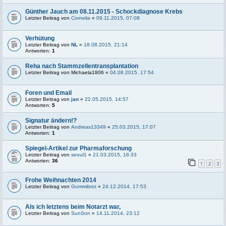
Günther Jauch am 08.11.2015 - Schockdiagnose Krebs
Letzter Beitrag von
Cornelia
«
09.11.2015, 07:08
Verhütung
Letzter Beitrag von
NL
«
18.08.2015, 21:14
Antworten:
1
Reha nach Stammzellentransplantation
Letzter Beitrag von
Michaela1806
«
04.08.2015, 17:54
Foren und Email
Letzter Beitrag von
jan
«
22.05.2015, 14:57
Antworten:
5
Signatur ändern!?
Letzter Beitrag von
Andreas13349
«
25.03.2015, 17:07
Antworten:
1
Spiegel-Artikel zur Pharmaforschung
Letzter Beitrag von
seoul1
«
21.03.2015, 16:33
Antworten:
36
1
2
3
Frohe Weihnachten 2014
Letzter Beitrag von
Gummibrot
«
24.12.2014, 17:53
Als ich letztens beim Notarzt war,
Letzter Beitrag von
SunSon
«
14.11.2014, 23:12