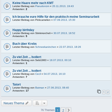
Keine Haare mehr nach KMT
Letzter Beitrag von
Pseudonüm
«
20.11.2013, 19:43
Antworten:
2
Ich brauche eure Hilfe für den praktisch meine Seminararbeit
Letzter Beitrag von
Pinkcamelion
«
07.09.2013, 15:30
Happy birthday
Letzter Beitrag von
Stinkmorcheli
«
30.07.2013, 18:52
Antworten:
5
Buch über Krebs
Letzter Beitrag von
Schneekaninchen
«
22.07.2013, 18:26
Zu viel Zeit ... Isoliert
Letzter Beitrag von
Sebi1983
«
18.07.2013, 00:10
Antworten:
1
Zu viel Zeit ... Isoliert
Letzter Beitrag von
Cecil
«
04.07.2013, 16:10
Antworten:
7
Tatort
Letzter Beitrag von
Batman
«
27.06.2013, 08:40
Antworten:
17
1
2
Neues Thema
1
2
Nächste
76 Themen