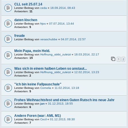
CLL seit 25.07.14
Letzter Beitrag von
ceda
«
18.09.2014, 08:43
Antworten:
11
daten löschen
Letzter Beitrag von
frjos
«
07.07.2014, 13:44
Antworten:
5
freude
Letzter Beitrag von
veraschubbe
«
04.07.2014, 22:57
Mein Papa, mein Held.
Letzter Beitrag von
Hoffnung_stirbt_zuletzt
«
18.03.2014, 22:17
Antworten:
15
1
2
Was sich in einem halben Leben so anstaut...
Letzter Beitrag von
Hoffnung_stirbt_zuletzt
«
12.02.2014, 13:23
Antworten:
2
"ich bin keine Fallpauschale"
Letzter Beitrag von
Cornelia
«
11.02.2014, 13:18
Antworten:
5
Frohes Weihnachtsfest und einen Guten Rutsch ins neue Jahr
Letzter Beitrag von
jan
«
31.12.2013, 18:55
Antworten:
6
Andere Foren (war: AML M1)
Letzter Beitrag von
Cecil
«
01.12.2013, 08:30
Antworten:
7