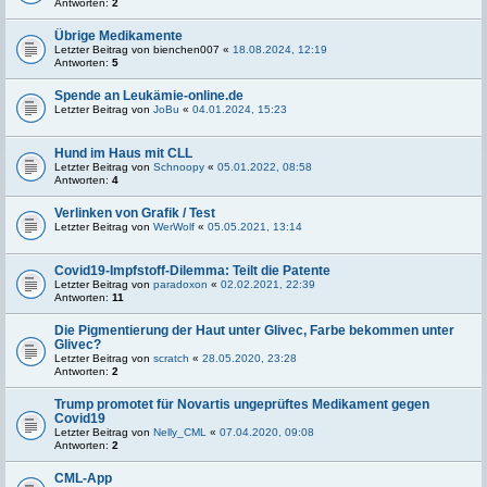
Antworten:
2
Übrige Medikamente
Letzter Beitrag von
bienchen007
«
18.08.2024, 12:19
Antworten:
5
Spende an Leukämie-online.de
Letzter Beitrag von
JoBu
«
04.01.2024, 15:23
Hund im Haus mit CLL
Letzter Beitrag von
Schnoopy
«
05.01.2022, 08:58
Antworten:
4
Verlinken von Grafik / Test
Letzter Beitrag von
WerWolf
«
05.05.2021, 13:14
Covid19-Impfstoff-Dilemma: Teilt die Patente
Letzter Beitrag von
paradoxon
«
02.02.2021, 22:39
Antworten:
11
Die Pigmentierung der Haut unter Glivec, Farbe bekommen unter
Glivec?
Letzter Beitrag von
scratch
«
28.05.2020, 23:28
Antworten:
2
Trump promotet für Novartis ungeprüftes Medikament gegen
Covid19
Letzter Beitrag von
Nelly_CML
«
07.04.2020, 09:08
Antworten:
2
CML-App