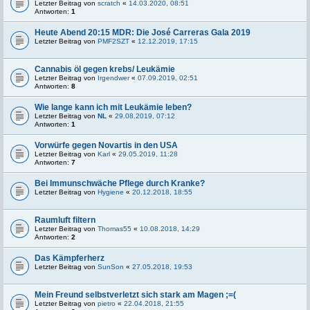
Letzter Beitrag von
scratch
«
14.03.2020, 08:51
Antworten:
1
Heute Abend 20:15 MDR: Die José Carreras Gala 2019
Letzter Beitrag von
PMF2SZT
«
12.12.2019, 17:15
Cannabis öl gegen krebs/ Leukämie
Letzter Beitrag von
Irgendwer
«
07.09.2019, 02:51
Antworten:
8
Wie lange kann ich mit Leukämie leben?
Letzter Beitrag von
NL
«
29.08.2019, 07:12
Antworten:
1
Vorwürfe gegen Novartis in den USA
Letzter Beitrag von
Karl
«
29.05.2019, 11:28
Antworten:
7
Bei Immunschwäche Pflege durch Kranke?
Letzter Beitrag von
Hygiene
«
20.12.2018, 18:55
Raumluft filtern
Letzter Beitrag von
Thomas55
«
10.08.2018, 14:29
Antworten:
2
Das Kämpferherz
Letzter Beitrag von
SunSon
«
27.05.2018, 19:53
Mein Freund selbstverletzt sich stark am Magen ;=(
Letzter Beitrag von
pietro
«
22.04.2018, 21:55