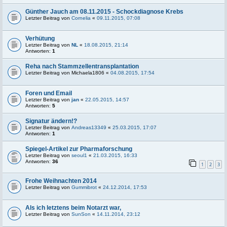
Günther Jauch am 08.11.2015 - Schockdiagnose Krebs
Letzter Beitrag von
Cornelia
«
09.11.2015, 07:08
Verhütung
Letzter Beitrag von
NL
«
18.08.2015, 21:14
Antworten:
1
Reha nach Stammzellentransplantation
Letzter Beitrag von
Michaela1806
«
04.08.2015, 17:54
Foren und Email
Letzter Beitrag von
jan
«
22.05.2015, 14:57
Antworten:
5
Signatur ändern!?
Letzter Beitrag von
Andreas13349
«
25.03.2015, 17:07
Antworten:
1
Spiegel-Artikel zur Pharmaforschung
Letzter Beitrag von
seoul1
«
21.03.2015, 16:33
Antworten:
36
1
2
3
Frohe Weihnachten 2014
Letzter Beitrag von
Gummibrot
«
24.12.2014, 17:53
Als ich letztens beim Notarzt war,
Letzter Beitrag von
SunSon
«
14.11.2014, 23:12