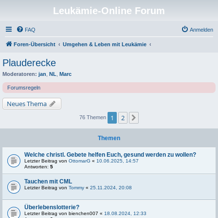
Leukämie-Online Forum
FAQ
Anmelden
Foren-Übersicht
Umgehen & Leben mit Leukämie
Plauderecke
Moderatoren:
jan
,
NL
,
Marc
Forumsregeln
Neues Thema
1
2
Nächste
76 Themen
Themen
Welche christl. Gebete helfen Euch, gesund werden zu wollen?
Letzter Beitrag von
OttomarG
«
10.06.2025, 14:57
Antworten:
5
Tauchen mit CML
Letzter Beitrag von
Tommy
«
25.11.2024, 20:08
Überlebenslotterie?
Letzter Beitrag von
bienchen007
«
18.08.2024, 12:33