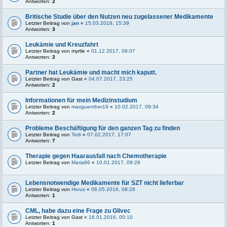
Antworten:
2
Britische Studie über den Nutzen neu zugelassener Medikamente
Letzter Beitrag von
jan
«
15.03.2018, 15:39
Antworten:
3
Leukämie und Kreuzfahrt
Letzter Beitrag von
myrtle
«
01.12.2017, 09:07
Antworten:
2
Partner hat Leukämie und macht mich kaputt.
Letzter Beitrag von
Gast
«
04.07.2017, 23:25
Antworten:
2
Informationen für mein Medizinstudium
Letzter Beitrag von
maxguenther19
«
10.02.2017, 09:34
Antworten:
2
Probleme Beschäftigung für den ganzen Tag zu finden
Letzter Beitrag von
Tedi
«
07.02.2017, 17:07
Antworten:
7
Therapie gegen Haarausfall nach Chemotherapie
Letzter Beitrag von
Maria66
«
10.01.2017, 09:28
Lebensnotwendige Medikamente für SZT nicht lieferbar
Letzter Beitrag von
Horus
«
06.05.2016, 08:26
Antworten:
1
CML, habe dazu eine Frage zu Glivec
Letzter Beitrag von
Gast
«
16.01.2016, 00:10
Antworten:
1