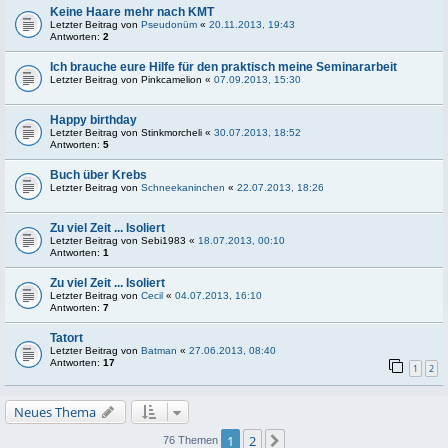
Keine Haare mehr nach KMT
Letzter Beitrag von
Pseudonüm
«
20.11.2013, 19:43
Antworten:
2
Ich brauche eure Hilfe für den praktisch meine Seminararbeit
Letzter Beitrag von
Pinkcamelion
«
07.09.2013, 15:30
Happy birthday
Letzter Beitrag von
Stinkmorcheli
«
30.07.2013, 18:52
Antworten:
5
Buch über Krebs
Letzter Beitrag von
Schneekaninchen
«
22.07.2013, 18:26
Zu viel Zeit ... Isoliert
Letzter Beitrag von
Sebi1983
«
18.07.2013, 00:10
Antworten:
1
Zu viel Zeit ... Isoliert
Letzter Beitrag von
Cecil
«
04.07.2013, 16:10
Antworten:
7
Tatort
Letzter Beitrag von
Batman
«
27.06.2013, 08:40
Antworten:
17
1
2
Neues Thema
1
2
Nächste
76 Themen